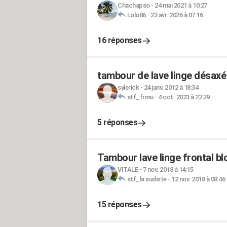
Chachapso
-
24 mai 2021 à 10:27
Lolo86
-
23 avr. 2026 à 07:16
16 réponses
tambour de lave linge désaxé 
sylerick
-
24 janv. 2012 à 18:34
stf_frmu
-
4 oct. 2023 à 22:39
5 réponses
Tambour lave linge frontal b
VITALE
-
7 nov. 2018 à 14:15
stf_la sudiste
-
12 nov. 2018 à 08:46
15 réponses