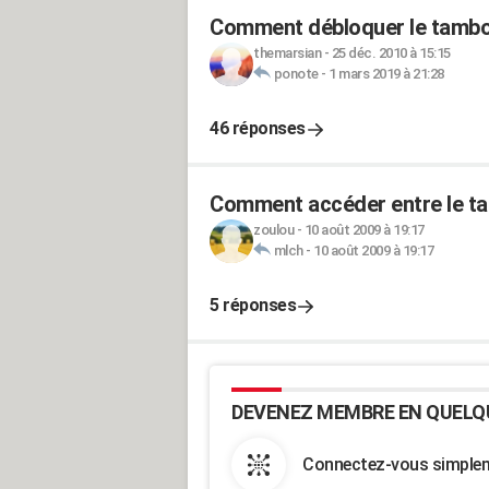
Comment débloquer le tambou
themarsian
-
25 déc. 2010 à 15:15
ponote
-
1 mars 2019 à 21:28
46 réponses
Comment accéder entre le tam
zoulou
-
10 août 2009 à 19:17
mlch
-
10 août 2009 à 19:17
5 réponses
DEVENEZ MEMBRE EN QUELQ
Connectez-vous simpleme