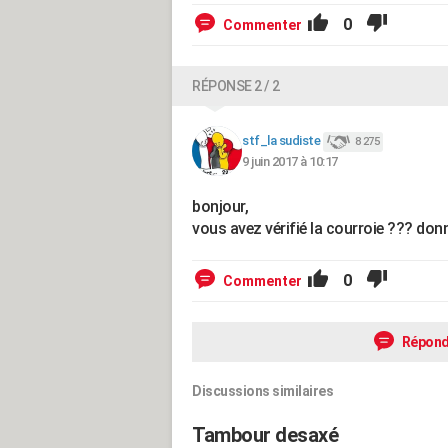
0
Commenter
RÉPONSE 2 / 2
stf_la sudiste
8 275
9 juin 2017 à 10:17
bonjour,
vous avez vérifié la courroie ??? don
0
Commenter
Répond
Discussions similaires
Tambour desaxé