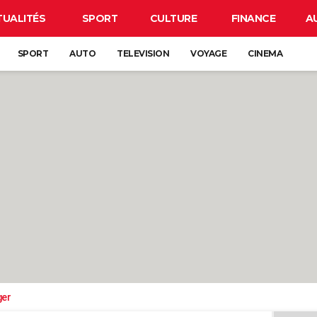
TUALITÉS
SPORT
CULTURE
FINANCE
A
SPORT
AUTO
TELEVISION
VOYAGE
CINEMA
ger