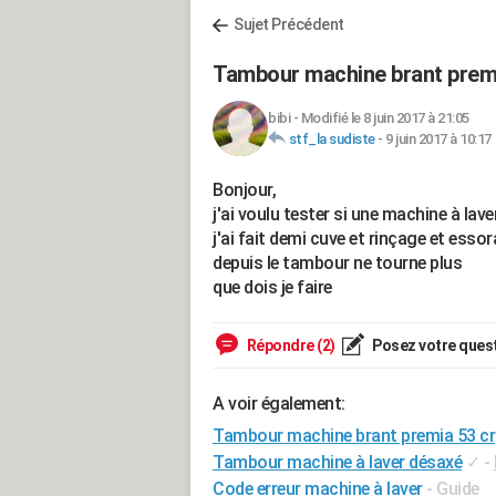
Sujet Précédent
Tambour machine brant premi
bibi
-
Modifié le 8 juin 2017 à 21:05
stf_la sudiste
-
9 juin 2017 à 10:17
Bonjour,
j'ai voulu tester si une machine à lav
j'ai fait demi cuve et rinçage et esso
depuis le tambour ne tourne plus
que dois je faire
Répondre (2)
Posez votre ques
A voir également:
Tambour machine brant premia 53 cr
Tambour machine à laver désaxé
✓
-
Code erreur machine à laver
- Guide