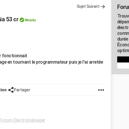
Foru
Sujet Suivant
Trouv
a 53 cr
Résolu
dépan
élect
commu
durée
Écono
optimi
er fonctionnait
rage en tournant le programmateur puis je l'ai arretée
tion
Partager
Forum Electroménager