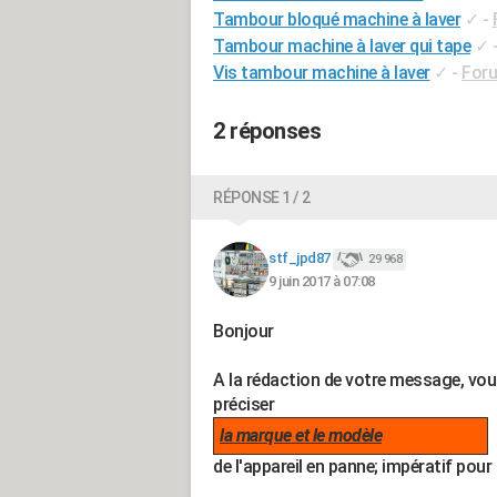
Tambour bloqué machine à laver
✓
-
Tambour machine à laver qui tape
✓
Vis tambour machine à laver
✓
-
Foru
2 réponses
RÉPONSE 1 / 2
stf_jpd87
29 968
9 juin 2017 à 07:08
Bonjour
A la rédaction de votre message, vo
préciser
la marque et le modèle
de l'appareil en panne; impératif pour 