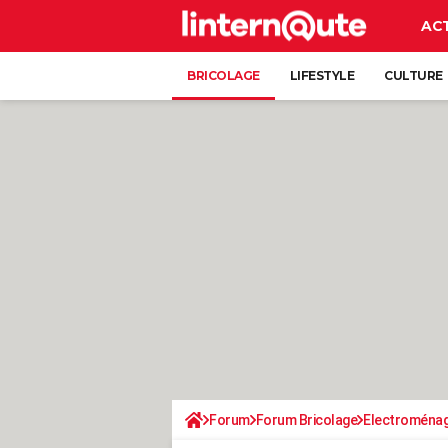
AC
BRICOLAGE
LIFESTYLE
CULTURE
Forum
Forum Bricolage
Electroména