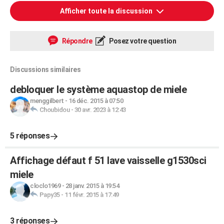
Afficher toute la discussion
Répondre
Posez votre question
Discussions similaires
debloquer le système aquastop de miele
menggilbert
-
16 déc. 2015 à 07:50
Choubidou
-
30 avr. 2023 à 12:43
5 réponses
Affichage défaut f 51 lave vaisselle g1530sci
miele
cloclo1969
-
28 janv. 2015 à 19:54
Papy35
-
11 févr. 2015 à 17:49
3 réponses