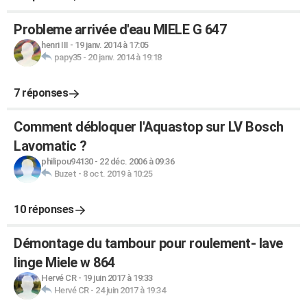
Probleme arrivée d'eau MIELE G 647
henri III
-
19 janv. 2014 à 17:05
papy35
-
20 janv. 2014 à 19:18
7 réponses
Comment débloquer l'Aquastop sur LV Bosch
Lavomatic ?
philipou94130
-
22 déc. 2006 à 09:36
Buzet
-
8 oct. 2019 à 10:25
10 réponses
Démontage du tambour pour roulement- lave
linge Miele w 864
Hervé CR
-
19 juin 2017 à 19:33
Hervé CR
-
24 juin 2017 à 19:34