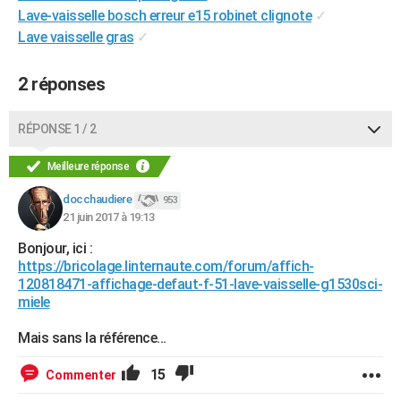
Lave-vaisselle bosch erreur e15 robinet clignote
✓
City break
Voyage de noces
Climat
Destinations
Voyage nature
Forum
+
PHOTO
Lave vaisselle gras
✓
GUIDES D'ACHAT
2 réponses
BONS PLANS
RÉPONSE 1 / 2
CARTE DE VOEUX
Carte Bonne année
Carte Pâques
Carte de Noël
Carte Saint-Valentin
Carte d'anniversaire
DICTIONNAIRE
Meilleure réponse
Biographies
Expressions
Dictionnaire
Citations
Proverbes
docchaudiere
953
PROGRAMME TV
21 juin 2017 à 19:13
COPAINS D'AVANT
Bonjour, ici :
https://bricolage.linternaute.com/forum/affich-
Se connecter
Collèges
Universités
Service militaire
S'inscrire
Lycées
Primaires
Entreprises
Avis de recherche
AVIS DE DÉCÈS
120818471-affichage-defaut-f-51-lave-vaisselle-g1530sci-
miele
FORUM
Mais sans la référence...
Lifestyle
Sport
Television
Cinema
Bricolage
Culture
Auto
Voyage
15
Commenter