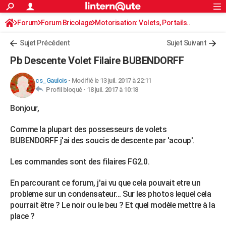
ACTUALITÉS
Forum
Forum Bricolage
Connexion
Motorisation: Volets, Portails..
S'inscrire
Rechercher
Société
Education
Villes
Politique
Faits Divers
Monde
+
SPORT
Sujet Précédent
Sujet Suivant
Football
Cyclisme
Forum
Coupe du monde 2026
Tennis
Rugby
CULTURE
Pb Descente Volet Filaire BUBENDORFF
TNT
Cinéma
Musique
Programme TV
Streaming
Sorties cinéma
+
FINANCE
cs_Gaulois
-
Modifié le 13 juil. 2017 à 22:11
Profil bloqué -
18 juil. 2017 à 10:18
Impôts
Immobilier
Banque
Crédit
Retraite
Epargne
Risques naturels par ville
Assurance
AUTO
Bonjour,
Réserver un essai
Berlines
Forum auto
Essais
Citadines
SUV
+
HIGH-TECH
Comme la plupart des possesseurs de volets
Meilleur smartphone
Ordinateurs
Guide high-tech
Mobiles
Internet
Jeux vidéo
+
BRICOLAGE
BUBENDORFF j'ai des soucis de descente par 'acoup'.
Aménagement intérieur
Cuisine
Jardinage
+
Forum
Extérieur
Salle de bains
Rangement
WEEK-END
Les commandes sont des filaires FG2.0.
Escapades
Expositions
Week-end nature
Guides de France
Patrimoine
Musées
+
LIFESTYLE
En parcourant ce forum, j'ai vu que cela pouvait etre un
probleme sur un condensateur... Sur les photos lequel cela
Bien-être
Mode
+
Art de vivre
Loisirs
Modes de vie
SANTE
pourrait être ? Le noir ou le beu ? Et quel modèle mettre à la
Guide de la santé
Médicaments
+
Alimentation
Maladies
Sommeil
place ?
VOYAGE