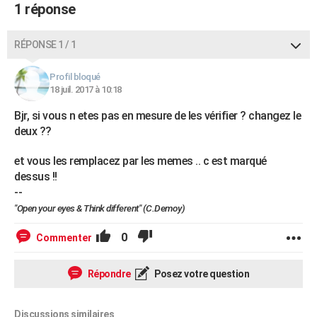
1 réponse
RÉPONSE 1 / 1
Profil bloqué
18 juil. 2017 à 10:18
Bjr, si vous n etes pas en mesure de les vérifier ? changez le
deux ??
et vous les remplacez par les memes .. c est marqué
dessus !!
--
"Open your eyes & Think different" (C.Demoy)
0
Commenter
Répondre
Posez votre question
Discussions similaires