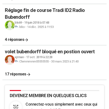
Réglage fin de course Tradi ID2 Radio
Bubendorff
bls69
-
19 juin 2018 à 07:48
kiko
-
14 déc. 2025 à 11:53
4 réponses
volet bubendorff bloqué en postion ouvert
xjrman
-
17 oct. 2019 à 22:28
Clemmmmm55555555
-
30 mars 2023 à 21:40
17 réponses
DEVENEZ MEMBRE EN QUELQUES CLICS
Connectez-vous simplement avec ceux qui