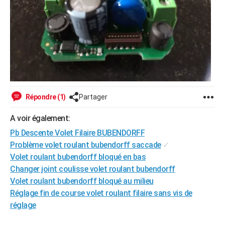
Répondre (1)
Partager
A voir également:
Pb Descente Volet Filaire BUBENDORFF
Problème volet roulant bubendorff saccade
✓
Volet roulant bubendorff bloqué en bas
Changer joint coulisse volet roulant bubendorff
Volet roulant bubendorff bloqué au milieu
Réglage fin de course volet roulant filaire sans vis de
réglage