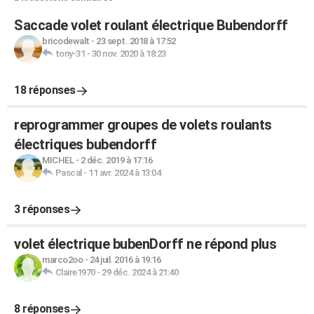
Saccade volet roulant électrique Bubendorff
bricodewalt
-
23 sept. 2018 à 17:52
tony-31
-
30 nov. 2020 à 18:23
18 réponses
reprogrammer groupes de volets roulants
électriques bubendorff
MICHEL
-
2 déc. 2019 à 17:16
Pascal
-
11 avr. 2024 à 13:04
3 réponses
volet électrique bubenDorff ne répond plus
marco2oo
-
24 juil. 2016 à 19:16
Claire1970
-
29 déc. 2024 à 21:40
8 réponses