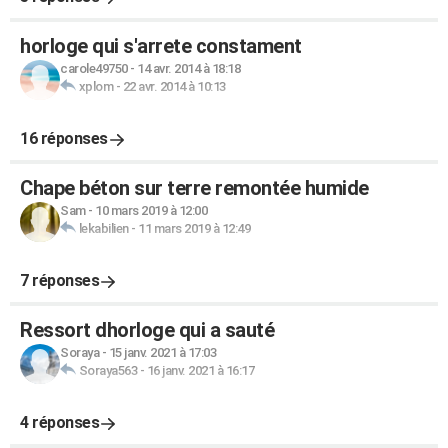
horloge qui s'arrete constament
carole49750
-
14 avr. 2014 à 18:18
xplom
-
22 avr. 2014 à 10:13
16 réponses
Chape béton sur terre remontée humide
Sam
-
10 mars 2019 à 12:00
lekabilien
-
11 mars 2019 à 12:49
7 réponses
Ressort dhorloge qui a sauté
Soraya
-
15 janv. 2021 à 17:03
Soraya563
-
16 janv. 2021 à 16:17
4 réponses