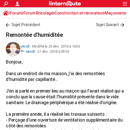
ACTUALITÉS
Forum
Forum Bricolage
Connexion
Construction et rénovation
S'inscrire
Maçonnerie
Rechercher
Société
Education
Villes
Politique
Faits Divers
Monde
+
SPORT
Sujet Précédent
Sujet Suivant
Football
Cyclisme
Forum
Coupe du monde 2026
Tennis
Rugby
CULTURE
Remontée d'humiditée
TNT
Cinéma
Musique
Programme TV
Streaming
Sorties cinéma
+
FINANCE
skroll
-
Modifié le 26 déc. 2018 à 14:53
skroll
-
27 déc. 2018 à 09:39
Impôts
Immobilier
Banque
Crédit
Retraite
Epargne
Risques naturels par ville
Assurance
AUTO
Bonjour,
Réserver un essai
Berlines
Forum auto
Essais
Citadines
SUV
+
HIGH-TECH
Dans un endroit de ma maison, j’ai des remontées
Meilleur smartphone
Ordinateurs
Guide high-tech
Mobiles
Internet
Jeux vidéo
+
BRICOLAGE
d’humidité par capillarité…
Aménagement intérieur
Cuisine
Jardinage
+
Forum
Extérieur
Salle de bains
Rangement
WEEK-END
J’en ai parlé en premier lieu au maçon qui l’avait réalisé qui a
conclu que la cause était l’humidité présente dans le vide
Escapades
Expositions
Week-end nature
Guides de France
Patrimoine
Musées
+
LIFESTYLE
sanitaire. Le drainage périphérique a été réalisé d’origine.
Bien-être
Mode
+
Art de vivre
Loisirs
Modes de vie
SANTE
La première année, il a réalisé les travaux suivants :
- Perçage d’une ouverture de ventilation supplémentaire du
Guide de la santé
Médicaments
+
Alimentation
Maladies
Sommeil
VOYAGE
côté des remontées.