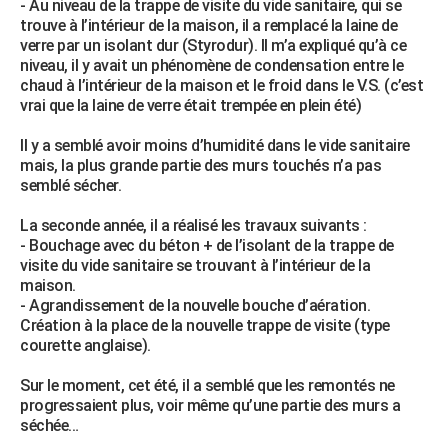
- Au niveau de la trappe de visite du vide sanitaire, qui se
City break
Voyage de noces
Climat
Destinations
Voyage nature
Forum
+
trouve à l’intérieur de la maison, il a remplacé la laine de
PHOTO
verre par un isolant dur (Styrodur). Il m’a expliqué qu’à ce
niveau, il y avait un phénomène de condensation entre le
GUIDES D'ACHAT
chaud à l’intérieur de la maison et le froid dans le V.S. (c’est
vrai que la laine de verre était trempée en plein été)
BONS PLANS
Il y a semblé avoir moins d’humidité dans le vide sanitaire
CARTE DE VOEUX
mais, la plus grande partie des murs touchés n’a pas
Carte Bonne année
Carte Pâques
Carte de Noël
Carte Saint-Valentin
Carte d'anniversaire
semblé sécher.
DICTIONNAIRE
Biographies
Expressions
Dictionnaire
Citations
Proverbes
La seconde année, il a réalisé les travaux suivants :
PROGRAMME TV
- Bouchage avec du béton + de l’isolant de la trappe de
visite du vide sanitaire se trouvant à l’intérieur de la
COPAINS D'AVANT
maison.
Se connecter
Collèges
Universités
Service militaire
S'inscrire
Lycées
Primaires
Entreprises
Avis de recherche
- Agrandissement de la nouvelle bouche d’aération.
AVIS DE DÉCÈS
Création à la place de la nouvelle trappe de visite (type
courette anglaise).
FORUM
Lifestyle
Sport
Television
Cinema
Bricolage
Culture
Auto
Voyage
Sur le moment, cet été, il a semblé que les remontés ne
progressaient plus, voir même qu’une partie des murs a
séchée…