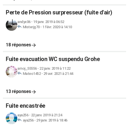
Perte de Pression surpresseur (fuite d'air)
andyx06
-
19 janv. 2019 à 06:52
Misterjg70
-
1 févr. 2020 à 14:10
18 réponses
Fuite evacuation WC suspendu Grohe
arnoj_55556
-
22 janv. 2019 à 11:22
Mateo1452
-
29 avr. 2021 à 21:44
13 réponses
Fuite encastrée
aya256
-
22 janv. 2019 à 21:24
aya256
-
29 janv. 2019 à 18:46