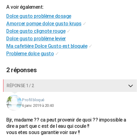
City break
Voyage de noces
Climat
Destinations
Voyage nature
Forum
+
A voir également:
PHOTO
Dolce gusto problème dosage
GUIDES D'ACHAT
Amorcer pompe dolce gusto krups
✓
Dolce gusto clignote rouge
✓
BONS PLANS
Dolce gusto problème levier
CARTE DE VOEUX
Ma cafetière Dolce Gusto est bloquée
✓
Probleme dolce gusto
✓
Carte Bonne année
Carte Pâques
Carte de Noël
Carte Saint-Valentin
Carte d'anniversaire
DICTIONNAIRE
2 réponses
Biographies
Expressions
Dictionnaire
Citations
Proverbes
PROGRAMME TV
COPAINS D'AVANT
RÉPONSE 1 / 2
Se connecter
Collèges
Universités
Service militaire
S'inscrire
Lycées
Primaires
Entreprises
Avis de recherche
AVIS DE DÉCÈS
Profil bloqué
6 janv. 2019 à 20:40
FORUM
Bjr, madame ?? ca peut provenir de quoi ?? impossible a
Lifestyle
Sport
Television
Cinema
Bricolage
Culture
Auto
Voyage
dire a part que c est de l eau qui coule !!
vous etes sous garantie voir sav !!