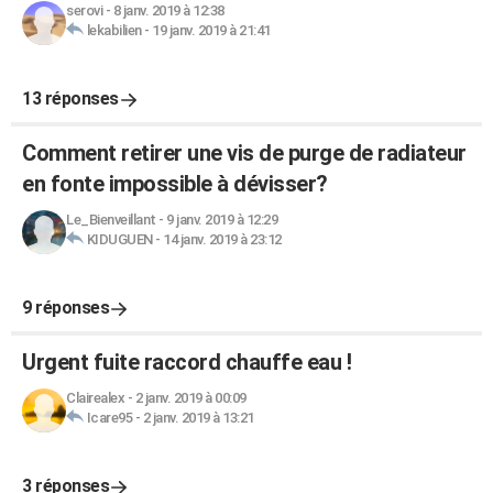
serovi
-
8 janv. 2019 à 12:38
lekabilien
-
19 janv. 2019 à 21:41
13 réponses
Comment retirer une vis de purge de radiateur
en fonte impossible à dévisser?
Le_Bienveillant
-
9 janv. 2019 à 12:29
KIDUGUEN
-
14 janv. 2019 à 23:12
9 réponses
Urgent fuite raccord chauffe eau !
Clairealex
-
2 janv. 2019 à 00:09
Icare95
-
2 janv. 2019 à 13:21
3 réponses