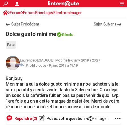
ACTUALITÉS
Forum
Forum Bricolage
Connexion
Electroménager
S'inscrire
Rechercher
Société
Education
Villes
Politique
Faits Divers
Monde
+
SPORT
Sujet Précédent
Sujet Suivant
Football
Cyclisme
Forum
Coupe du monde 2026
Tennis
Rugby
CULTURE
Dolce gusto mini me
Résolu
TNT
Cinéma
Musique
Programme TV
Streaming
Sorties cinéma
+
FINANCE
Fuite
Impôts
Immobilier
Banque
Crédit
Retraite
Epargne
Risques naturels par ville
Assurance
AUTO
LaurenceDEGAUGUE
-
Modifié le 6 janv. 2019 à 20:27
Réserver un essai
Berlines
Forum auto
Essais
Citadines
SUV
+
HIGH-TECH
Profil bloqué -
9 janv. 2019 à 19:19
Meilleur smartphone
Ordinateurs
Guide high-tech
Mobiles
Internet
Jeux vidéo
+
BRICOLAGE
Bonjour,
Mon mari a eu la dolce gusto mini me a noël acheter via le
Aménagement intérieur
Cuisine
Jardinage
+
Forum
Extérieur
Salle de bains
Rangement
WEEK-END
site quand il y a eu la vente flash du 3 décembre. On a déjà
un soucis la cafetière fuit en bas sa peut venir de quoi svp.
Escapades
Expositions
Week-end nature
Guides de France
Patrimoine
Musées
+
LIFESTYLE
1ere fois qu on a cette marque de cafetière. Merci de votre
réponse bonne soirée et bonne année à tous le monde
Bien-être
Mode
+
Art de vivre
Loisirs
Modes de vie
SANTE
Répondre (2)
Posez votre question
Partager
Guide de la santé
Médicaments
+
Alimentation
Maladies
Sommeil
VOYAGE