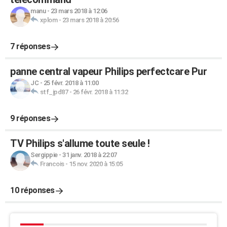
manu
-
23 mars 2018 à 12:06
xplom
-
23 mars 2018 à 20:56
7 réponses
panne central vapeur Philips perfectcare Pur
JC
-
25 févr. 2018 à 11:00
stf_jpd87
-
26 févr. 2018 à 11:32
9 réponses
TV Philips s'allume toute seule !
Sergippie
-
31 janv. 2018 à 22:07
Francois
-
15 nov. 2020 à 15:05
10 réponses