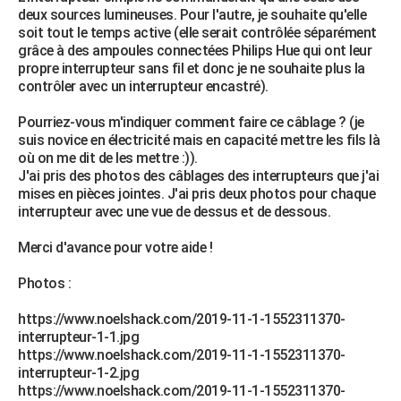
deux sources lumineuses. Pour l'autre, je souhaite qu'elle
City break
Voyage de noces
Climat
Destinations
Voyage nature
Forum
+
PHOTO
soit tout le temps active (elle serait contrôlée séparément
grâce à des ampoules connectées Philips Hue qui ont leur
GUIDES D'ACHAT
propre interrupteur sans fil et donc je ne souhaite plus la
contrôler avec un interrupteur encastré).
BONS PLANS
Pourriez-vous m'indiquer comment faire ce câblage ? (je
CARTE DE VOEUX
suis novice en électricité mais en capacité mettre les fils là
où on me dit de les mettre :)).
Carte Bonne année
Carte Pâques
Carte de Noël
Carte Saint-Valentin
Carte d'anniversaire
DICTIONNAIRE
J'ai pris des photos des câblages des interrupteurs que j'ai
mises en pièces jointes. J'ai pris deux photos pour chaque
Biographies
Expressions
Dictionnaire
Citations
Proverbes
PROGRAMME TV
interrupteur avec une vue de dessus et de dessous.
COPAINS D'AVANT
Merci d'avance pour votre aide !
Se connecter
Collèges
Universités
Service militaire
S'inscrire
Lycées
Primaires
Entreprises
Avis de recherche
AVIS DE DÉCÈS
Photos :
FORUM
https://www.noelshack.com/2019-11-1-1552311370-
interrupteur-1-1.jpg
Lifestyle
Sport
Television
Cinema
Bricolage
Culture
Auto
Voyage
https://www.noelshack.com/2019-11-1-1552311370-
interrupteur-1-2.jpg
https://www.noelshack.com/2019-11-1-1552311370-