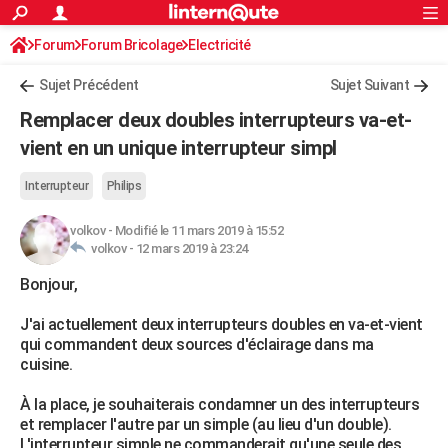
ACTUALITÉS
Forum
Forum Bricolage
Connexion
Electricité
S'inscrire
Rechercher
Société
Education
Villes
Politique
Faits Divers
Monde
+
SPORT
Sujet Précédent
Sujet Suivant
Football
Cyclisme
Forum
Coupe du monde 2026
Tennis
Rugby
CULTURE
Remplacer deux doubles interrupteurs va-et-
TNT
Cinéma
Musique
Programme TV
Streaming
Sorties cinéma
+
vient en un unique interrupteur simpl
FINANCE
Impôts
Immobilier
Banque
Crédit
Retraite
Epargne
Risques naturels par ville
Assurance
AUTO
Interrupteur
Philips
Réserver un essai
Berlines
Forum auto
Essais
Citadines
SUV
+
HIGH-TECH
volkov
-
Modifié le 11 mars 2019 à 15:52
volkov -
12 mars 2019 à 23:24
Meilleur smartphone
Ordinateurs
Guide high-tech
Mobiles
Internet
Jeux vidéo
+
BRICOLAGE
Bonjour,
Aménagement intérieur
Cuisine
Jardinage
+
Forum
Extérieur
Salle de bains
Rangement
WEEK-END
J'ai actuellement deux interrupteurs doubles en va-et-vient
qui commandent deux sources d'éclairage dans ma
Escapades
Expositions
Week-end nature
Guides de France
Patrimoine
Musées
+
LIFESTYLE
cuisine.
Bien-être
Mode
+
Art de vivre
Loisirs
Modes de vie
SANTE
À la place, je souhaiterais condamner un des interrupteurs
et remplacer l'autre par un simple (au lieu d'un double).
Guide de la santé
Médicaments
+
Alimentation
Maladies
Sommeil
VOYAGE
L'interrupteur simple ne commanderait qu'une seule des