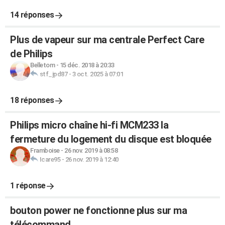
14 réponses
Plus de vapeur sur ma centrale Perfect Care
de Philips
Belletom
-
15 déc. 2018 à 20:33
stf_jpd87
-
3 oct. 2025 à 07:01
18 réponses
Philips micro chaîne hi-fi MCM233 la
fermeture du logement du disque est bloquée
Framboise
-
26 nov. 2019 à 08:58
Icare95
-
26 nov. 2019 à 12:40
1 réponse
bouton power ne fonctionne plus sur ma
télécommand