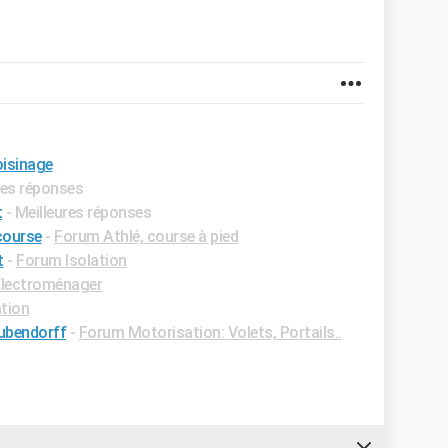
oisinage
res réponses
t
- Meilleures réponses
course
-
Forum Athlé, course à pied
t
-
Forum Isolation
lectroménager
tion
bubendorff
-
Forum Motorisation: Volets, Portails..