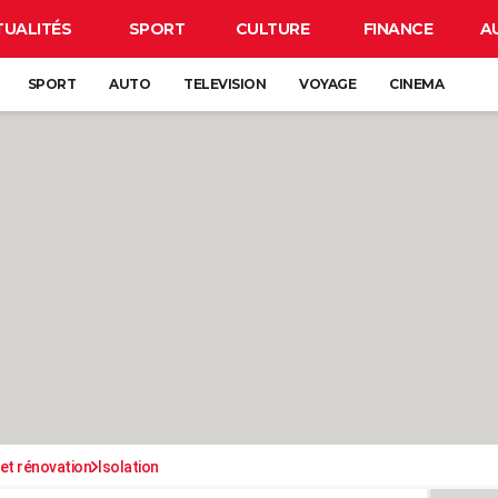
TUALITÉS
SPORT
CULTURE
FINANCE
A
SPORT
AUTO
TELEVISION
VOYAGE
CINEMA
et rénovation
Isolation