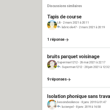
Discussions similaires
Tapis de course
Lili
-
2 mars 2021 à 20:11
labricole47
-
2 mars 2021 à 20:19
1 réponse
bruits parquet voisinage
Superman1212
-
26 mai 2021 à 22:17
Superman1212
-
28 juin 2021 à 12:32
9 réponses
Isolation phonique sans trava
besoindesilence
-
8 janv. 2019 à 01:47
lucienpel
-
8 janv. 2019 à 16:58