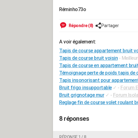
Réminho73o
Répondre (8)
Partager
A voir également:
Tapis de course appartement bruit v
Tapis de course bruit voisin
- Meilleu
Tapis de course en appartement brui
Témoignage perte de poids tapis de 
Tapis insonorisant pour appartemen
Bruit frigo insupportable
✓
-
Forum E
Bruit grignotage mur
✓
-
Forum Isola
Reglage fin de course volet roulant 
8 réponses
RÉPONSE 1 / 8