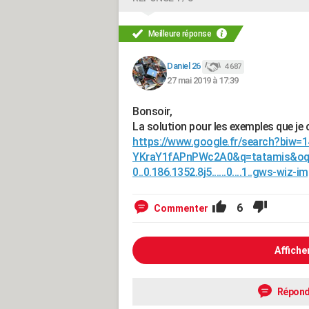
Meilleure réponse
Daniel 26
4 687
27 mai 2019 à 17:39
Bonsoir,
La solution pour les exemples que je 
https://www.google.fr/search?biw
YKraY1fAPnPWc2A0&q=tatamis&oq=ta
0..0.186.1352.8j5......0....1..gws-wiz
6
Commenter
Affiche
Répond