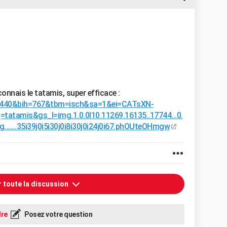
connais le tatamis, super efficace :
=1440&bih=767&tbm=isch&sa=1&ei=CATsXN-
tamis&gs_l=img.1.0.0l10.11269.16135..17744...0.
-img.......35i39j0i5i30j0i8i30j0i24j0i67.phOUteOHmgw
r toute la discussion
re
Posez votre question