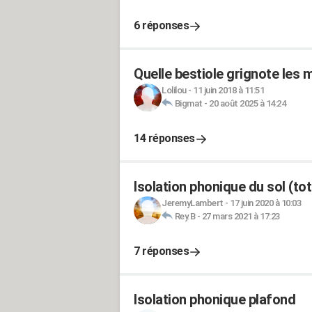
6 réponses
Quelle bestiole grignote les 
Lolilou
-
11 juin 2018 à 11:51
Bigmat
-
20 août 2025 à 14:24
14 réponses
Isolation phonique du sol (tot
JeremyLambert
-
17 juin 2020 à 10:03
Rey.B
-
27 mars 2021 à 17:23
7 réponses
Isolation phonique plafond