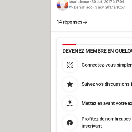
liesofsilence
-
30 oct. 2017 à 17:04
DenisPlaco
-
3 nov. 2017 à 10:57
14 réponses
DEVENEZ MEMBRE EN QUELQ
Connectez-vous simpleme
Suivez vos discussions 
Mettez en avant votre ex
Profitez de nombreuses 
inscrivant