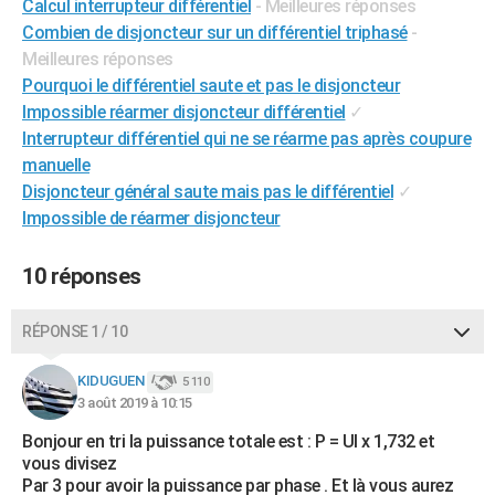
Calcul interrupteur différentiel
- Meilleures réponses
City break
Voyage de noces
Climat
Destinations
Voyage nature
Forum
+
PHOTO
Combien de disjoncteur sur un différentiel triphasé
-
Meilleures réponses
GUIDES D'ACHAT
Pourquoi le différentiel saute et pas le disjoncteur
Impossible réarmer disjoncteur différentiel
✓
BONS PLANS
Interrupteur différentiel qui ne se réarme pas après coupure
CARTE DE VOEUX
manuelle
Disjoncteur général saute mais pas le différentiel
✓
Carte Bonne année
Carte Pâques
Carte de Noël
Carte Saint-Valentin
Carte d'anniversaire
DICTIONNAIRE
Impossible de réarmer disjoncteur
Biographies
Expressions
Dictionnaire
Citations
Proverbes
PROGRAMME TV
10 réponses
COPAINS D'AVANT
RÉPONSE 1 / 10
Se connecter
Collèges
Universités
Service militaire
S'inscrire
Lycées
Primaires
Entreprises
Avis de recherche
AVIS DE DÉCÈS
KIDUGUEN
5 110
FORUM
3 août 2019 à 10:15
Lifestyle
Sport
Television
Cinema
Bricolage
Culture
Auto
Voyage
Bonjour en tri la puissance totale est : P = UI x 1,732 et
vous divisez
Par 3 pour avoir la puissance par phase . Et là vous aurez