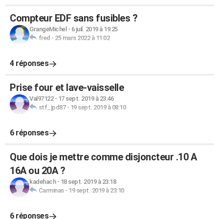
Compteur EDF sans fusibles ?
GrangeMichel
-
6 juil. 2019 à 19:25
fred
-
25 mars 2022 à 11:02
4 réponses
Prise four et lave-vaisselle
Val97122
-
17 sept. 2019 à 23:46
stf_jpd87
-
19 sept. 2019 à 08:10
6 réponses
Que dois je mettre comme disjoncteur .10 A
16A ou 20A ?
kadehach
-
18 sept. 2019 à 23:18
Carminas
-
19 sept. 2019 à 23:10
6 réponses