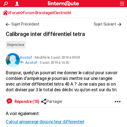
ACTUALITÉS
Forum
Forum Bricolage
Connexion
Electricité
S'inscrire
Rechercher
Société
Education
Villes
Politique
Faits Divers
Monde
+
SPORT
Sujet Précédent
Sujet Suivant
Football
Cyclisme
Forum
Coupe du monde 2026
Tennis
Rugby
CULTURE
Calibrage inter différentiel tetra
TNT
Cinéma
Musique
Programme TV
Streaming
Sorties cinéma
+
FINANCE
Disjoncteur
Impôts
Immobilier
Banque
Crédit
Retraite
Epargne
Risques naturels par ville
Assurance
AUTO
Acotof
-
Modifié le 3 août 2019 à 09:59
Acotof
-
5 août 2019 à 16:35
Réserver un essai
Berlines
Forum auto
Essais
Citadines
SUV
+
HIGH-TECH
Bonjour, quelq'un pourrait me donner le calcul pour savoir
Meilleur smartphone
Ordinateurs
Guide high-tech
Mobiles
Internet
Jeux vidéo
+
BRICOLAGE
combien d'ampérage je pourrais mettre sur une rangée
avec un inter différentiel tetra 40 A ? Je ne sais pas si on
Aménagement intérieur
Cuisine
Jardinage
+
Forum
Extérieur
Salle de bains
Rangement
WEEK-END
doit diviser par 3 le total des déclic vu qu'on est sur du tri.
Escapades
Expositions
Week-end nature
Guides de France
Patrimoine
Musées
+
LIFESTYLE
Répondre (10)
Partager
Bien-être
Mode
+
Art de vivre
Loisirs
Modes de vie
SANTE
A voir également:
Guide de la santé
Médicaments
+
Alimentation
Maladies
Sommeil
Calcul amperage disjoncteur differentiel
VOYAGE