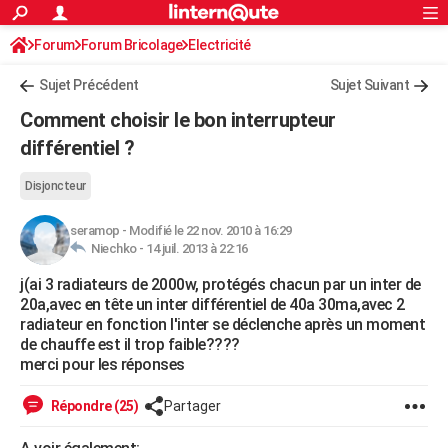
ACTUALITÉS
Forum
Forum Bricolage
Connexion
Electricité
S'inscrire
Rechercher
Société
Education
Villes
Politique
Faits Divers
Monde
+
SPORT
Sujet Précédent
Sujet Suivant
Football
Cyclisme
Forum
Coupe du monde 2026
Tennis
Rugby
CULTURE
Comment choisir le bon interrupteur
TNT
Cinéma
Musique
Programme TV
Streaming
Sorties cinéma
+
différentiel ?
FINANCE
Impôts
Immobilier
Banque
Crédit
Retraite
Epargne
Risques naturels par ville
Assurance
AUTO
Disjoncteur
Réserver un essai
Berlines
Forum auto
Essais
Citadines
SUV
+
HIGH-TECH
seramop
-
Modifié le 22 nov. 2010 à 16:29
Niechko -
14 juil. 2013 à 22:16
Meilleur smartphone
Ordinateurs
Guide high-tech
Mobiles
Internet
Jeux vidéo
+
BRICOLAGE
j(ai 3 radiateurs de 2000w, protégés chacun par un inter de
20a,avec en tête un inter différentiel de 40a 30ma,avec 2
Aménagement intérieur
Cuisine
Jardinage
+
Forum
Extérieur
Salle de bains
Rangement
WEEK-END
radiateur en fonction l'inter se déclenche après un moment
de chauffe est il trop faible????
Escapades
Expositions
Week-end nature
Guides de France
Patrimoine
Musées
+
LIFESTYLE
merci pour les réponses
Bien-être
Mode
+
Art de vivre
Loisirs
Modes de vie
SANTE
Répondre (25)
Partager
Guide de la santé
Médicaments
+
Alimentation
Maladies
Sommeil
VOYAGE