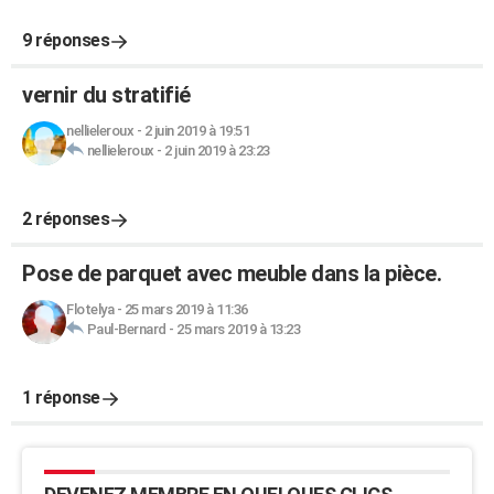
9 réponses
vernir du stratifié
nellieleroux
-
2 juin 2019 à 19:51
nellieleroux
-
2 juin 2019 à 23:23
2 réponses
Pose de parquet avec meuble dans la pièce.
Flotelya
-
25 mars 2019 à 11:36
Paul-Bernard
-
25 mars 2019 à 13:23
1 réponse