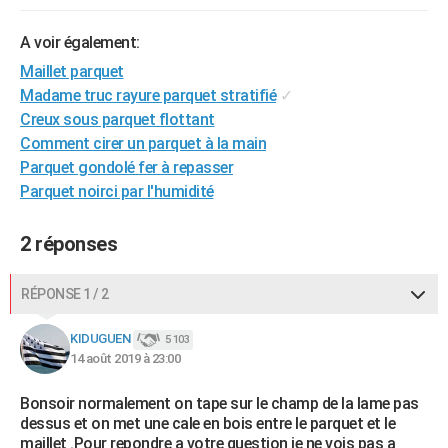
City break
Voyage de noces
Climat
Destinations
Voyage nature
Forum
+
PHOTO
A voir également:
GUIDES D'ACHAT
Maillet parquet
Madame truc rayure parquet stratifié
✓
BONS PLANS
Creux sous parquet flottant
Comment cirer un parquet à la main
CARTE DE VOEUX
Parquet gondolé fer à repasser
Carte Bonne année
Carte Pâques
Carte de Noël
Carte Saint-Valentin
Carte d'anniversaire
DICTIONNAIRE
Parquet noirci par l'humidité
Biographies
Expressions
Dictionnaire
Citations
Proverbes
PROGRAMME TV
2 réponses
COPAINS D'AVANT
RÉPONSE 1 / 2
Se connecter
Collèges
Universités
Service militaire
S'inscrire
Lycées
Primaires
Entreprises
Avis de recherche
AVIS DE DÉCÈS
KIDUGUEN
5 103
FORUM
14 août 2019 à 23:00
Lifestyle
Sport
Television
Cinema
Bricolage
Culture
Auto
Voyage
Bonsoir normalement on tape sur le champ de la lame pas
dessus et on met une cale en bois entre le parquet et le
maillet .Pour repondre a votre question je ne vois pas a