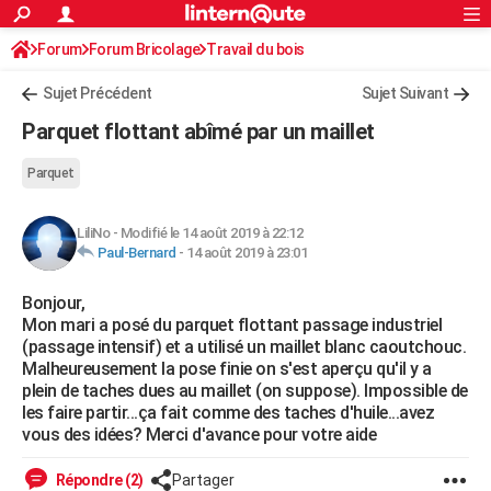
ACTUALITÉS
Forum
Forum Bricolage
Connexion
Travail du bois
S'inscrire
Rechercher
Société
Education
Villes
Politique
Faits Divers
Monde
+
SPORT
Sujet Précédent
Sujet Suivant
Football
Cyclisme
Forum
Coupe du monde 2026
Tennis
Rugby
CULTURE
Parquet flottant abîmé par un maillet
TNT
Cinéma
Musique
Programme TV
Streaming
Sorties cinéma
+
FINANCE
Parquet
Impôts
Immobilier
Banque
Crédit
Retraite
Epargne
Risques naturels par ville
Assurance
AUTO
LiliNo
-
Modifié le 14 août 2019 à 22:12
Réserver un essai
Berlines
Forum auto
Essais
Citadines
SUV
+
HIGH-TECH
Paul-Bernard
-
14 août 2019 à 23:01
Meilleur smartphone
Ordinateurs
Guide high-tech
Mobiles
Internet
Jeux vidéo
+
BRICOLAGE
Bonjour,
Mon mari a posé du parquet flottant passage industriel
Aménagement intérieur
Cuisine
Jardinage
+
Forum
Extérieur
Salle de bains
Rangement
WEEK-END
(passage intensif) et a utilisé un maillet blanc caoutchouc.
Malheureusement la pose finie on s'est aperçu qu'il y a
Escapades
Expositions
Week-end nature
Guides de France
Patrimoine
Musées
+
LIFESTYLE
plein de taches dues au maillet (on suppose). Impossible de
les faire partir...ça fait comme des taches d'huile...avez
Bien-être
Mode
+
Art de vivre
Loisirs
Modes de vie
SANTE
vous des idées? Merci d'avance pour votre aide
Guide de la santé
Médicaments
+
Alimentation
Maladies
Sommeil
VOYAGE
Répondre (2)
Partager