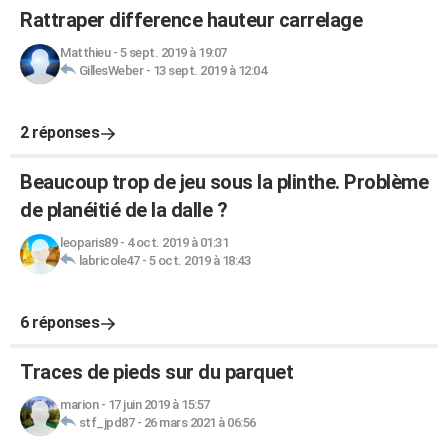
Rattraper difference hauteur carrelage
Matthieu
-
5 sept. 2019 à 19:07
GillesWeber
-
13 sept. 2019 à 12:04
2 réponses
Beaucoup trop de jeu sous la plinthe. Problème
de planéitié de la dalle ?
leoparis89
-
4 oct. 2019 à 01:31
labricole47
-
5 oct. 2019 à 18:43
6 réponses
Traces de pieds sur du parquet
marion
-
17 juin 2019 à 15:57
stf_jpd87
-
26 mars 2021 à 06:56