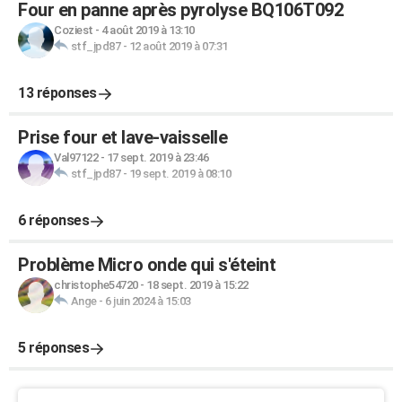
Four en panne après pyrolyse BQ106T092
Coziest
-
4 août 2019 à 13:10
stf_jpd87
-
12 août 2019 à 07:31
13 réponses
Prise four et lave-vaisselle
Val97122
-
17 sept. 2019 à 23:46
stf_jpd87
-
19 sept. 2019 à 08:10
6 réponses
Problème Micro onde qui s'éteint
christophe54720
-
18 sept. 2019 à 15:22
Ange
-
6 juin 2024 à 15:03
5 réponses