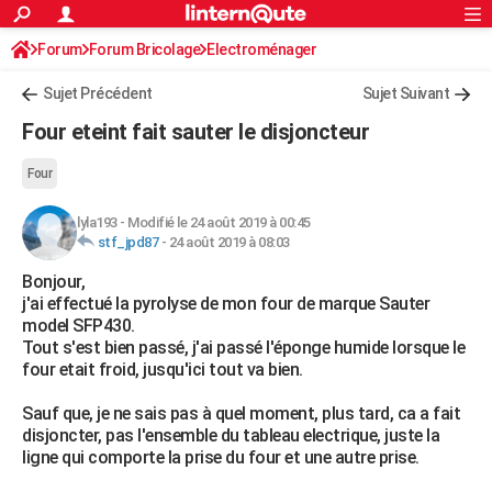
ACTUALITÉS
Forum
Forum Bricolage
Connexion
Electroménager
S'inscrire
Rechercher
Société
Education
Villes
Politique
Faits Divers
Monde
+
SPORT
Sujet Précédent
Sujet Suivant
Football
Cyclisme
Forum
Coupe du monde 2026
Tennis
Rugby
CULTURE
Four eteint fait sauter le disjoncteur
TNT
Cinéma
Musique
Programme TV
Streaming
Sorties cinéma
+
FINANCE
Four
Impôts
Immobilier
Banque
Crédit
Retraite
Epargne
Risques naturels par ville
Assurance
AUTO
lyla193
-
Modifié le 24 août 2019 à 00:45
stf_jpd87
-
24 août 2019 à 08:03
Réserver un essai
Berlines
Forum auto
Essais
Citadines
SUV
+
HIGH-TECH
Bonjour,
Meilleur smartphone
Ordinateurs
Guide high-tech
Mobiles
Internet
Jeux vidéo
+
BRICOLAGE
j'ai effectué la pyrolyse de mon four de marque Sauter
model SFP430.
Aménagement intérieur
Cuisine
Jardinage
+
Forum
Extérieur
Salle de bains
Rangement
WEEK-END
Tout s'est bien passé, j'ai passé l'éponge humide lorsque le
four etait froid, jusqu'ici tout va bien.
Escapades
Expositions
Week-end nature
Guides de France
Patrimoine
Musées
+
LIFESTYLE
Sauf que, je ne sais pas à quel moment, plus tard, ca a fait
Bien-être
Mode
+
Art de vivre
Loisirs
Modes de vie
SANTE
disjoncter, pas l'ensemble du tableau electrique, juste la
ligne qui comporte la prise du four et une autre prise.
Guide de la santé
Médicaments
+
Alimentation
Maladies
Sommeil
VOYAGE