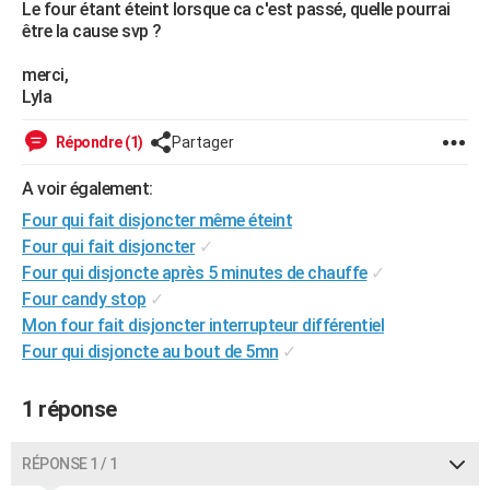
Le four étant éteint lorsque ca c'est passé, quelle pourrai
City break
Voyage de noces
Climat
Destinations
Voyage nature
Forum
+
PHOTO
être la cause svp ?
GUIDES D'ACHAT
merci,
Lyla
BONS PLANS
Répondre (1)
Partager
CARTE DE VOEUX
A voir également:
Carte Bonne année
Carte Pâques
Carte de Noël
Carte Saint-Valentin
Carte d'anniversaire
DICTIONNAIRE
Four qui fait disjoncter même éteint
Biographies
Expressions
Dictionnaire
Citations
Proverbes
Four qui fait disjoncter
✓
PROGRAMME TV
Four qui disjoncte après 5 minutes de chauffe
✓
COPAINS D'AVANT
Four candy stop
✓
Mon four fait disjoncter interrupteur différentiel
Se connecter
Collèges
Universités
Service militaire
S'inscrire
Lycées
Primaires
Entreprises
Avis de recherche
AVIS DE DÉCÈS
Four qui disjoncte au bout de 5mn
✓
FORUM
1 réponse
Lifestyle
Sport
Television
Cinema
Bricolage
Culture
Auto
Voyage
RÉPONSE 1 / 1