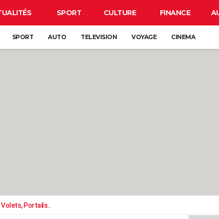
TUALITÉS
SPORT
CULTURE
FINANCE
A
SPORT
AUTO
TELEVISION
VOYAGE
CINEMA
Volets, Portails..