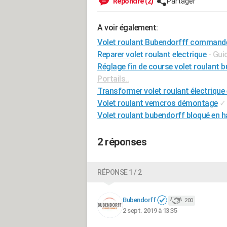
Répondre (2)
Partager
A voir également:
Volet roulant Bubendorfff commande 
Reparer volet roulant electrique
- Gui
Réglage fin de course volet roulant 
Portails..
Transformer volet roulant électrique
Volet roulant vemcros démontage
✓
Volet roulant bubendorff bloqué en h
2 réponses
RÉPONSE 1 / 2
Bubendorff
200
2 sept. 2019 à 13:35