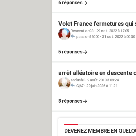
6 réponses
Volet France fermetures qui s
Renovation93
-
29 oct. 2022 à 17:05
passion16000
-
31 oct. 2022 à 00:30
5 réponses
arrêt alléatoire en descente d
andushil
-
2 août 2018 à 09:24
Gj67
-
29 juin 2026 à 11:21
8 réponses
DEVENEZ MEMBRE EN QUELQ