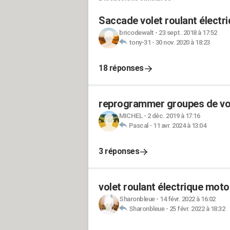
Saccade volet roulant électr
bricodewalt
-
23 sept. 2018 à 17:52
tony-31
-
30 nov. 2020 à 18:23
18 réponses
reprogrammer groupes de vol
MICHEL
-
2 déc. 2019 à 17:16
Pascal
-
11 avr. 2024 à 13:04
3 réponses
volet roulant électrique mot
Sharonbleue
-
14 févr. 2022 à 16:02
Sharonbleue
-
25 févr. 2022 à 18:32