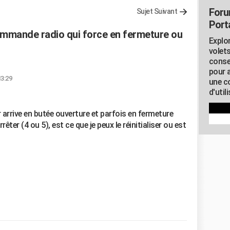
Foru
Sujet Suivant
Porta
ommande radio qui force en fermeture ou
Explor
volets
conse
pour 
13:29
une c
d'util
r arrive en butée ouverture et parfois en fermeture
rêter (4 ou 5), est ce que je peux le réinitialiser ou est