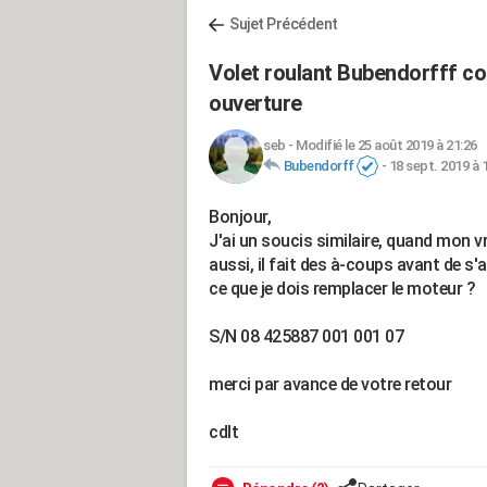
Sujet Précédent
Volet roulant Bubendorfff c
ouverture
seb
-
Modifié le 25 août 2019 à 21:26
Bubendorff
-
18 sept. 2019 à 
Bonjour,
J'ai un soucis similaire, quand mon v
aussi, il fait des à-coups avant de s'ar
ce que je dois remplacer le moteur ?
S/N 08 425887 001 001 07
merci par avance de votre retour
cdlt