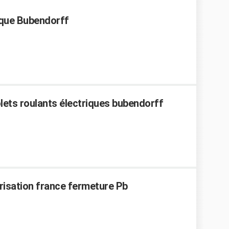
ique Bubendorff
ets roulants électriques bubendorff
orisation france fermeture Pb