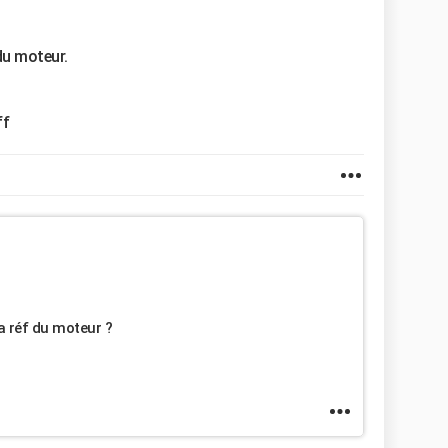
du moteur.
ff
a réf du moteur ?