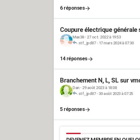
6 réponses
Coupure électrique générale 
Max38
-
27 oct. 2022 à 19:53
stf_jpd87
-
17 mars 2024 à 07:30
14 réponses
Branchement N, L, SL sur vm
Dan
-
29 août 2023 à 18:08
stf_jpd87
-
30 août 2023 à 07:25
5 réponses
DEVENEZ MEMBRE EN QUELQ