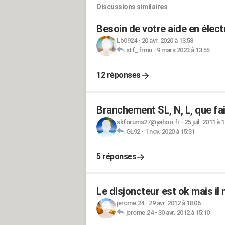
Discussions similaires
Besoin de votre aide en électr
Lb0924
-
20 avr. 2020 à 13:58
stf_frmu
-
9 mars 2023 à 13:55
12 réponses
Branchement SL, N, L, que fai
skforums27@yahoo.fr
-
25 juil. 2011 à 
GL92
-
1 nov. 2020 à 15:31
5 réponses
Le disjoncteur est ok mais il n
jerome.24
-
29 avr. 2012 à 18:06
jerome.24
-
30 avr. 2012 à 15:10