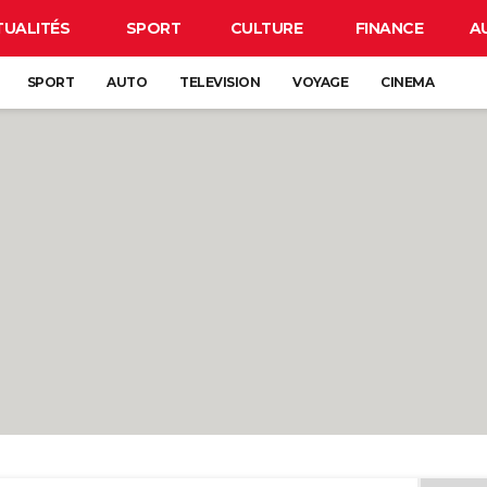
TUALITÉS
SPORT
CULTURE
FINANCE
A
SPORT
AUTO
TELEVISION
VOYAGE
CINEMA