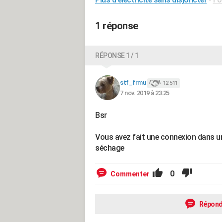
1 réponse
RÉPONSE 1 / 1
stf_frmu
12 511
7 nov. 2019 à 23:25
Bsr
Vous avez fait une connexion dans un
séchage
0
Commenter
Répond