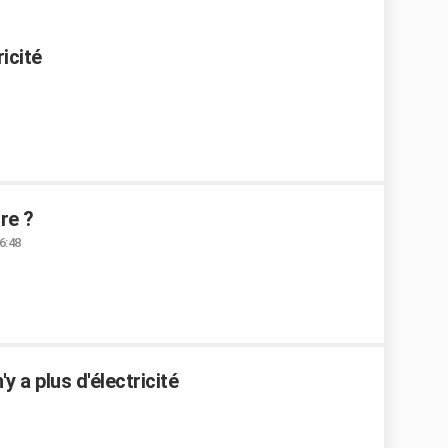
icité
re ?
16:48
'y a plus d'électricité