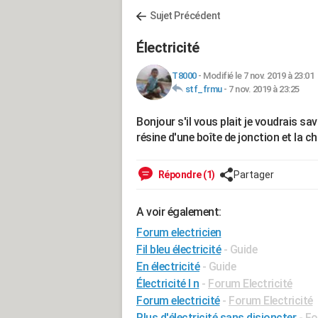
Sujet Précédent
Électricité
T8000
-
Modifié le 7 nov. 2019 à 23:01
stf_frmu
-
7 nov. 2019 à 23:25
Bonjour s'il vous plait je voudrais sav
résine d'une boîte de jonction et la c
Répondre (1)
Partager
A voir également:
Forum electricien
Fil bleu électricité
- Guide
En électricité
- Guide
Électricité l n
-
Forum Electricité
Forum electricité
-
Forum Electricité
Plus d'électricité sans disjoncter
-
Fo