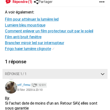
Répondre (1)
Partager
City break
Voyage de noces
Climat
Destinations
Voyage nature
Forum
+
PHOTO
A voir également:
GUIDES D'ACHAT
Film pour atténuer la lumière led
Lumiere bleu moustique
BONS PLANS
Comment enlever un film protecteur cuit par le soleil
CARTE DE VOEUX
Film anti bruit fenêtre
Brancher miroir led sur interrupteur
Carte Bonne année
Carte Pâques
Carte de Noël
Carte Saint-Valentin
Carte d'anniversaire
DICTIONNAIRE
Frigo haier lumière clignote
✓
Biographies
Expressions
Dictionnaire
Citations
Proverbes
PROGRAMME TV
1 réponse
COPAINS D'AVANT
RÉPONSE 1 / 1
Se connecter
Collèges
Universités
Service militaire
S'inscrire
Lycées
Primaires
Entreprises
Avis de recherche
AVIS DE DÉCÈS
stf_frmu
12 511
FORUM
8 févr. 2020 à 23:10
Lifestyle
Sport
Television
Cinema
Bricolage
Culture
Auto
Voyage
Bjr.
Si l'achat date de moins d'un an. Retour SAV, elles sont
sous garantie