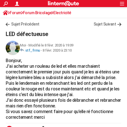
ACTUALITÉS
Forum
Forum Bricolage
Connexion
Electricité
S'inscrire
Rechercher
Société
Education
Villes
Politique
Faits Divers
Monde
+
SPORT
Sujet Précédent
Sujet Suivant
Football
Cyclisme
Forum
Coupe du monde 2026
Tennis
Rugby
CULTURE
LED défectueuse
TNT
Cinéma
Musique
Programme TV
Streaming
Sorties cinéma
+
FINANCE
Moi
-
Modifié le 8 févr. 2020 à 19:09
stf_frmu
-
8 févr. 2020 à 23:10
Impôts
Immobilier
Banque
Crédit
Retraite
Epargne
Risques naturels par ville
Assurance
AUTO
Bonjour,
Réserver un essai
Berlines
Forum auto
Essais
Citadines
SUV
+
HIGH-TECH
J’ai acheter un rouleau de led et elles marchaient
correctement le premier jour puis quand je les ai éteins une
Meilleur smartphone
Ordinateurs
Guide high-tech
Mobiles
Internet
Jeux vidéo
+
BRICOLAGE
légère lumière bleu a subsisté alors j’ai démarché la prise.
Puis le lendemain en rebranchant les led ont perdu de la
Aménagement intérieur
Cuisine
Jardinage
+
Forum
Extérieur
Salle de bains
Rangement
WEEK-END
couleur le rouge est du rose maintenant etc et quand je les
éteins c’est du bleu intense que j’ai.
Escapades
Expositions
Week-end nature
Guides de France
Patrimoine
Musées
+
LIFESTYLE
J’ai donc essayé plusieurs fois de débrancher et rebrancher
mais rien d’en fonctionne.
Bien-être
Mode
+
Art de vivre
Loisirs
Modes de vie
SANTE
Si vous savez comment faire pour qu’elle ré fonctionne
correctement merci
Guide de la santé
Médicaments
+
Alimentation
Maladies
Sommeil
VOYAGE