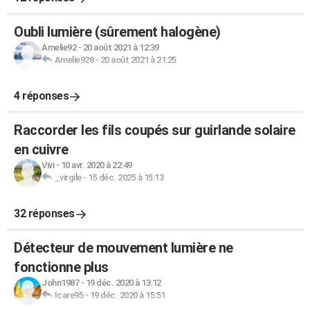
Oubli lumière (sûrement halogène)
Amelie92
-
20 août 2021 à 12:39
Amelie928
-
20 août 2021 à 21:25
4 réponses
Raccorder les fils coupés sur guirlande solaire
en cuivre
Vivi
-
10 avr. 2020 à 22:49
_virgile
-
15 déc. 2025 à 15:13
32 réponses
Détecteur de mouvement lumière ne
fonctionne plus
John1987
-
19 déc. 2020 à 13:12
Icare95
-
19 déc. 2020 à 15:51