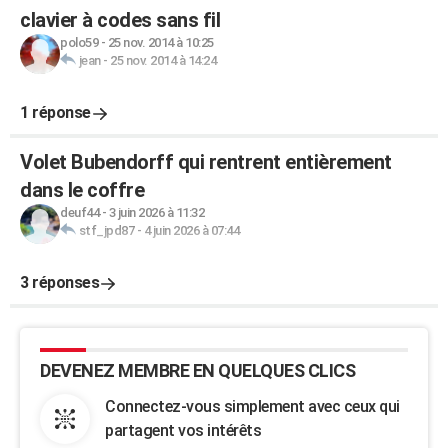
clavier à codes sans fil
polo59
-
25 nov. 2014 à 10:25
jean
-
25 nov. 2014 à 14:24
1 réponse
Volet Bubendorff qui rentrent entièrement
dans le coffre
deuf44
-
3 juin 2026 à 11:32
stf_jpd87
-
4 juin 2026 à 07:44
3 réponses
DEVENEZ MEMBRE EN QUELQUES CLICS
Connectez-vous simplement avec ceux qui
partagent vos intérêts