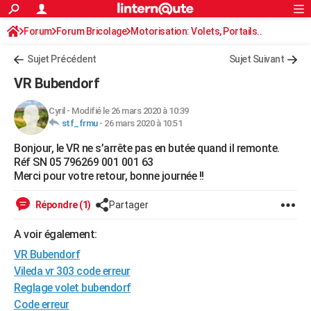
ACTUALITÉS
Forum
Forum Bricolage
Connexion
Motorisation: Volets, Portails..
S'inscrire
Rechercher
Société
Education
Villes
Politique
Faits Divers
Monde
+
SPORT
Sujet Précédent
Sujet Suivant
Football
Cyclisme
Forum
Coupe du monde 2026
Tennis
Rugby
CULTURE
VR Bubendorf
TNT
Cinéma
Musique
Programme TV
Streaming
Sorties cinéma
+
FINANCE
Cyril
-
Modifié le 26 mars 2020 à 10:39
stf_frmu
-
26 mars 2020 à 10:51
Impôts
Immobilier
Banque
Crédit
Retraite
Epargne
Risques naturels par ville
Assurance
AUTO
Bonjour, le VR ne s’arrête pas en butée quand il remonte.
Réserver un essai
Berlines
Forum auto
Essais
Citadines
SUV
+
HIGH-TECH
Réf SN 05 796269 001 001 63
Merci pour votre retour, bonne journée !!
Meilleur smartphone
Ordinateurs
Guide high-tech
Mobiles
Internet
Jeux vidéo
+
BRICOLAGE
Répondre (1)
Partager
Aménagement intérieur
Cuisine
Jardinage
+
Forum
Extérieur
Salle de bains
Rangement
WEEK-END
A voir également:
Escapades
Expositions
Week-end nature
Guides de France
Patrimoine
Musées
+
LIFESTYLE
VR Bubendorf
Bien-être
Mode
+
Art de vivre
Loisirs
Modes de vie
Vileda vr 303 code erreur
SANTE
Reglage volet bubendorf
Guide de la santé
Médicaments
+
Alimentation
Maladies
Sommeil
VOYAGE
Code erreur