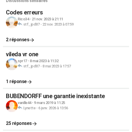
Discussions similaires
Codes erreurs
Rico34
-
21 nov. 2023 à 21:11
stf_jpd87
-
22 nov. 2023 à 07:59
2 réponses
vileda vr one
spr17
-
8 mai 2023 à 11:32
stf_jpd87
-
8 mai 2023 à 17:57
1 réponse
BUBENDORFF une garantie inexistante
vanille44
-
9 mars 2019 à 11:25
Lynette
-
6 janv. 2026 à 13:56
25 réponses