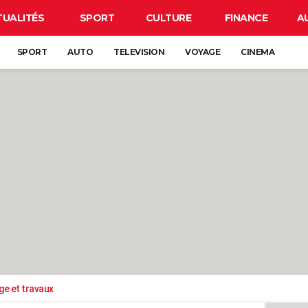
TUALITÉS
SPORT
CULTURE
FINANCE
A
SPORT
AUTO
TELEVISION
VOYAGE
CINEMA
ge et travaux