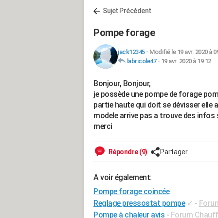
Sujet Précédent
Pompe forage
jack12345
-
Modifié le 19 avr. 2020 à 0
labricole47
-
19 avr. 2020 à 19:12
Bonjour, Bonjour,
je possède une pompe de forage pompe 
partie haute qui doit se dévisser elle
modele arrive pas a trouve des infos s
merci
Répondre (9)
Partager
A voir également:
Pompe forage coincée
Reglage pressostat pompe
✓
-
Forum
Pompe à chaleur avis
-
Forum Chauffa