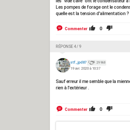
les "vide cave" ont le condensateur à l
Les pompes de forage ont le conden
quelle est la tension d'alimentation ?
0
Commenter
RÉPONSE 4 / 9
stf_jpd87
29 968
19 avr. 2020 à 10:37
Sauf erreur il me semble que la mie
rien à l'extérieur .
0
Commenter