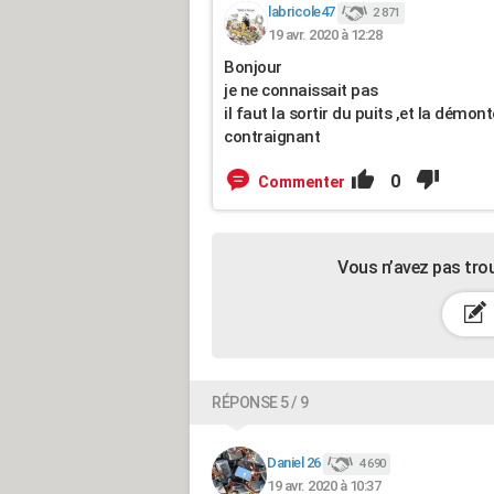
labricole47
2 871
19 avr. 2020 à 12:28
Bonjour
je ne connaissait pas
il faut la sortir du puits ,et la démo
contraignant
0
Commenter
Vous n’avez pas tro
RÉPONSE 5 / 9
Daniel 26
4 690
19 avr. 2020 à 10:37