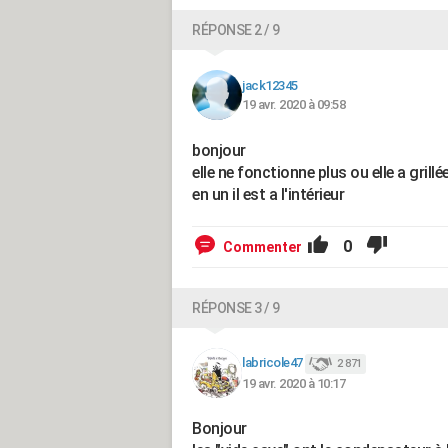
RÉPONSE 2 / 9
jack12345
19 avr. 2020 à 09:58
bonjour
elle ne fonctionne plus ou elle a grill
en un il est a l'intérieur
0
Commenter
RÉPONSE 3 / 9
labricole47
2 871
19 avr. 2020 à 10:17
Bonjour