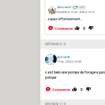
labricole47
2 871
Modifié le 19 avr. 2020 à 19:15
oupps effectivement ,
0
Commenter
RÉPONSE 6 / 9
jack12345
19 avr. 2020 à 10:48
c est bien une pompe de forage e pas u
pompe
0
Commenter
RÉPONSE 7 / 9