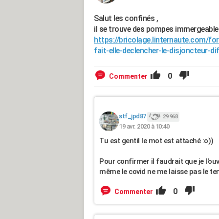
Salut les confinés ,
il se trouve des pompes immergeable
https://bricolage.linternaute.com/
fait-elle-declencher-le-disjoncteur-di
0
Commenter
stf_jpd87
29 968
19 avr. 2020 à 10:40
Tu est gentil le mot est attaché :o))
Pour confirmer il faudrait que je l'ou
même le covid ne me laisse pas le tem
0
Commenter