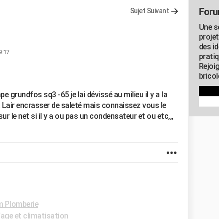
Foru
Sujet Suivant
Une s
proje
des id
9:17
pratiq
Rejoi
brico
grundfos sq3 -65 je lai dévissé au milieu il y a la
 a Lair encrasser de saleté mais connaissez vous le
ur le net si il y a ou pas un condensateur et ou etc,,,
 Plomberie
ge et climatisation