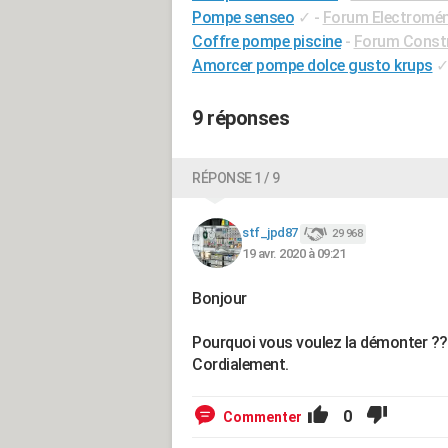
Pompe senseo
✓
-
Forum Electromé
Coffre pompe piscine
-
Forum Constr
Amorcer pompe dolce gusto krups
9 réponses
RÉPONSE 1 / 9
stf_jpd87
29 968
19 avr. 2020 à 09:21
Bonjour
Pourquoi vous voulez la démonter ???
Cordialement.
0
Commenter