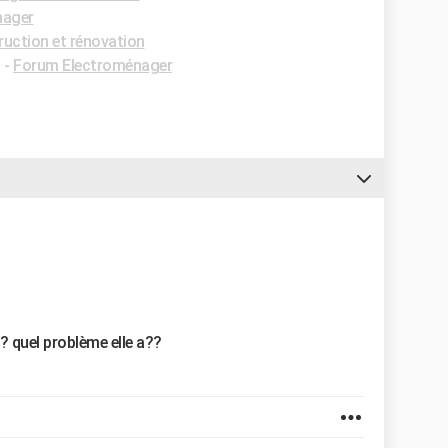
nager
uction et rénovation
✓
-
Forum Electroménager
 quel problème elle a??