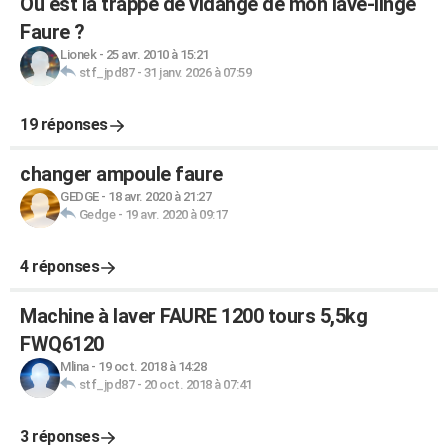
Où est la trappe de vidange de mon lave-linge
Faure ?
Lionek
-
25 avr. 2010 à 15:21
stf_jpd87
-
31 janv. 2026 à 07:59
19 réponses
changer ampoule faure
GEDGE
-
18 avr. 2020 à 21:27
Gedge
-
19 avr. 2020 à 09:17
4 réponses
Machine à laver FAURE 1200 tours 5,5kg
FWQ6120
Mlina
-
19 oct. 2018 à 14:28
stf_jpd87
-
20 oct. 2018 à 07:41
3 réponses