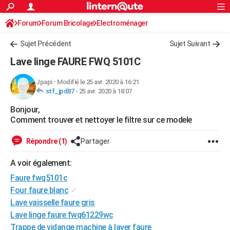
ACTUALITÉS
Forum
Forum Bricolage
Connexion
Electroménager
S'inscrire
Rechercher
Société
Education
Villes
Politique
Faits Divers
Monde
+
SPORT
Sujet Précédent
Sujet Suivant
Football
Cyclisme
Forum
Coupe du monde 2026
Tennis
Rugby
CULTURE
Lave linge FAURE FWQ 5101C
TNT
Cinéma
Musique
Programme TV
Streaming
Sorties cinéma
+
FINANCE
Jpapi
-
Modifié le 25 avr. 2020 à 16:21
stf_jpd87
-
25 avr. 2020 à 18:07
Impôts
Immobilier
Banque
Crédit
Retraite
Epargne
Risques naturels par ville
Assurance
AUTO
Bonjour,
Réserver un essai
Berlines
Forum auto
Essais
Citadines
SUV
+
HIGH-TECH
Comment trouver et nettoyer le filtre sur ce modele
Meilleur smartphone
Ordinateurs
Guide high-tech
Mobiles
Internet
Jeux vidéo
+
BRICOLAGE
Répondre (1)
Partager
Aménagement intérieur
Cuisine
Jardinage
+
Forum
Extérieur
Salle de bains
Rangement
WEEK-END
A voir également:
Escapades
Expositions
Week-end nature
Guides de France
Patrimoine
Musées
+
Faure fwq5101c
LIFESTYLE
Four faure blanc
✓
Bien-être
Mode
+
Art de vivre
Loisirs
Modes de vie
SANTE
Lave vaisselle faure gris
Lave linge faure fwq61229wc
Guide de la santé
Médicaments
+
Alimentation
Maladies
Sommeil
VOYAGE
Trappe de vidange machine à laver faure