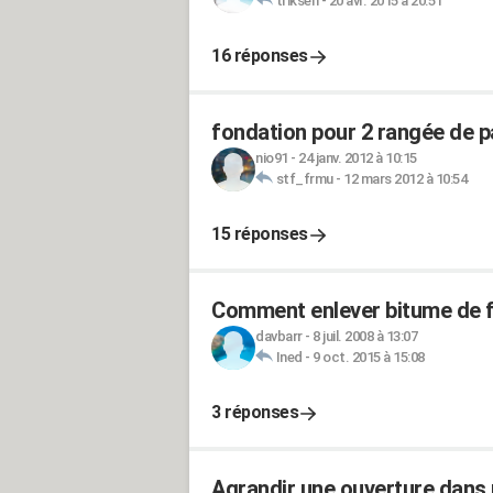
triksen
-
20 avr. 2015 à 20:51
16 réponses
fondation pour 2 rangée de p
nio91
-
24 janv. 2012 à 10:15
stf_frmu
-
12 mars 2012 à 10:54
15 réponses
Comment enlever bitume de f
davbarr
-
8 juil. 2008 à 13:07
Ined
-
9 oct. 2015 à 15:08
3 réponses
Agrandir une ouverture dans u