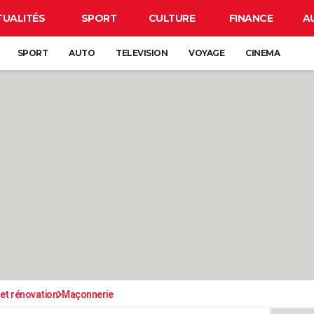
TUALITÉS
SPORT
CULTURE
FINANCE
A
SPORT
AUTO
TELEVISION
VOYAGE
CINEMA
et rénovation
Maçonnerie