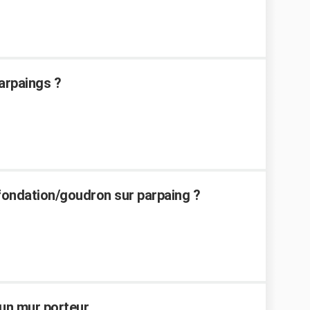
arpaings ?
ondation/goudron sur parpaing ?
n mur porteur...