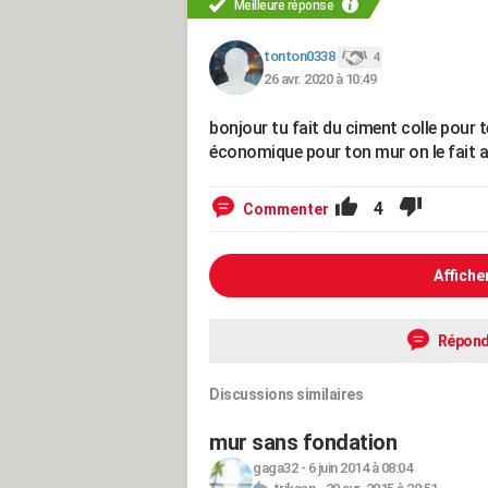
Meilleure réponse
tonton0338
4
26 avr. 2020 à 10:49
bonjour tu fait du ciment colle pour t
économique pour ton mur on le fait au
4
Commenter
Affiche
Répond
Discussions similaires
mur sans fondation
gaga32
-
6 juin 2014 à 08:04