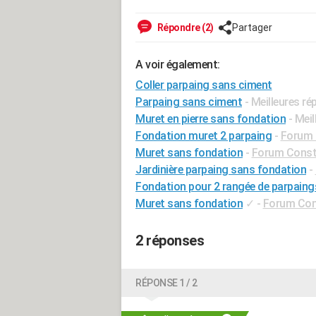
Répondre (2)
Partager
A voir également:
Coller parpaing sans ciment
Parpaing sans ciment
- Meilleures r
Muret en pierre sans fondation
- Mei
Fondation muret 2 parpaing
-
Forum 
Muret sans fondation
-
Forum Constr
Jardinière parpaing sans fondation
-
Fondation pour 2 rangée de parpaing
Muret sans fondation
✓
-
Forum Cons
2 réponses
RÉPONSE 1 / 2