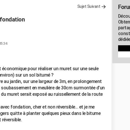
Foru
Sujet Suivant
Décou
 fondation
Obten
parta
const
dédiée
05:34
 et économique pour réaliser un muret sur une seule
nviron) sur un sol bitumé ?
e au jardin, sur une largeur de 3m, en prolongement
un soubassement en meulière de 30cm surmontée d’un
e du muret serait exposé au ruissellement de la route
ec fondation, cher et non réversible... et je me
égers quitte à planter quelques pieux dans le bitume
 réversible.