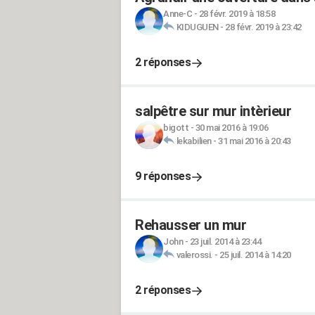
Anne-C
-
28 févr. 2019 à 18:58
KIDUGUEN
-
28 févr. 2019 à 23:42
2 réponses
salpêtre sur mur intèrieur
bigott
-
30 mai 2016 à 19:06
lekabilien
-
31 mai 2016 à 20:43
9 réponses
Rehausser un mur
John
-
23 juil. 2014 à 23:44
valerossi.
-
25 juil. 2014 à 14:20
2 réponses