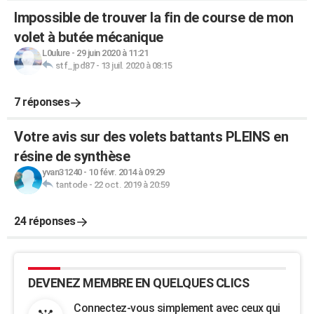
Impossible de trouver la fin de course de mon
volet à butée mécanique
L0ulure
-
29 juin 2020 à 11:21
stf_jpd87
-
13 juil. 2020 à 08:15
7 réponses
Votre avis sur des volets battants PLEINS en
résine de synthèse
yvan31240
-
10 févr. 2014 à 09:29
tantode
-
22 oct. 2019 à 20:59
24 réponses
DEVENEZ MEMBRE EN QUELQUES CLICS
Connectez-vous simplement avec ceux qui