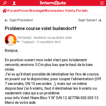
ACTUALITÉS
Forum
Forum Bricolage
Connexion
Motorisation: Volets, Portails..
S'inscrire
Rechercher
Société
Education
Villes
Politique
Faits Divers
Monde
+
SPORT
Sujet Précédent
Sujet Suivant
Football
Cyclisme
Forum
Coupe du monde 2026
Tennis
Rugby
CULTURE
Probleme course volet budendorff
TNT
Cinéma
Musique
Programme TV
Streaming
Sorties cinéma
+
FINANCE
TRYDAN23
-
Modifié le 16 mai 2020 à 18:09
Trydan23 -
17 mai 2020 à 18:37
Impôts
Immobilier
Banque
Crédit
Retraite
Epargne
Risques naturels par ville
Assurance
AUTO
Bonjour,
Réserver un essai
Berlines
Forum auto
Essais
Citadines
SUV
+
HIGH-TECH
En position ouvert mon volet n'est pas totalement
Meilleur smartphone
Ordinateurs
Guide high-tech
Mobiles
Internet
Jeux vidéo
+
BRICOLAGE
remonté, environs 5 Cm plus bas que le haut de la baie
vitrée.
Aménagement intérieur
Cuisine
Jardinage
+
Forum
Extérieur
Salle de bains
Rangement
WEEK-END
J'ai vu qu'il était possible de réinitialiser les fins de course,
en jouant sur le disjoncteur, pour couper l'alimentation (Off
Escapades
Expositions
Week-end nature
Guides de France
Patrimoine
Musées
+
LIFESTYLE
7 secondes, ON 15 secondes ..), mais sur ce même
disjoncteur j'ai 6 volets, faut il réinitialiser les 6 volets ou
Bien-être
Mode
+
Art de vivre
Loisirs
Modes de vie
SANTE
seulement celui qui a un problème.
pour info Volet filaire Bloc Y N° S/N 12 427786 002 003 13
Guide de la santé
Médicaments
+
Alimentation
Maladies
Sommeil
VOYAGE
Merci de votre aide.