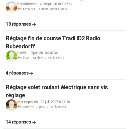
bricodewalt
-
23 sept. 2018 à 17:52
tony-31
-
30 nov. 2020 à 18:23
18 réponses
Réglage fin de course Tradi ID2 Radio
Bubendorff
bls69
-
19 juin 2018 à 07:48
kiko
-
14 déc. 2025 à 11:53
4 réponses
Réglage volet roulant électrique sans vis
réglage
Marinepetch
-
22 juil. 2017 à 21:14
Davido
-
2 janv. 2026 à 15:29
14 réponses