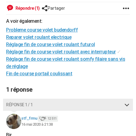
City break
Voyage de noces
Climat
Destinations
Voyage nature
Forum
+
PHOTO
Répondre (1)
Partager
GUIDES D'ACHAT
A voir également:
Probleme course volet budendorff
BONS PLANS
Reparer volet roulant electrique
CARTE DE VOEUX
Réglage fin de course volet roulant futurol
Réglage fin de course volet roulant avec interrupteur
✓
Carte Bonne année
Carte Pâques
Carte de Noël
Carte Saint-Valentin
Carte d'anniversaire
DICTIONNAIRE
Réglage fin de course volet roulant somfy filaire sans vis
de réglage
Biographies
Expressions
Dictionnaire
Citations
Proverbes
PROGRAMME TV
Fin de course portail coulissant
COPAINS D'AVANT
1 réponse
Se connecter
Collèges
Universités
Service militaire
S'inscrire
Lycées
Primaires
Entreprises
Avis de recherche
AVIS DE DÉCÈS
RÉPONSE 1 / 1
FORUM
Lifestyle
Sport
Television
Cinema
Bricolage
Culture
Auto
Voyage
stf_frmu
12 511
16 mai 2020 à 21:38
Bjr