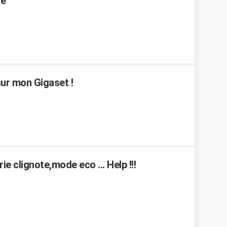
ge
sur mon Gigaset !
e clignote,mode eco ... Help !!!