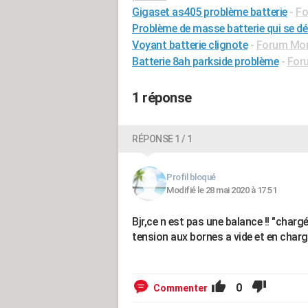
Gigaset as405 problème batterie
-
Fo
Problème de masse batterie qui se d
Voyant batterie clignote
-
Forum Mo
Batterie 8ah parkside problème
-
Foru
1 réponse
RÉPONSE 1 / 1
Profil bloqué
Modifié le 28 mai 2020 à 17:51
Bjr,ce n est pas une balance !! "charg
tension aux bornes a vide et en charg
0
Commenter