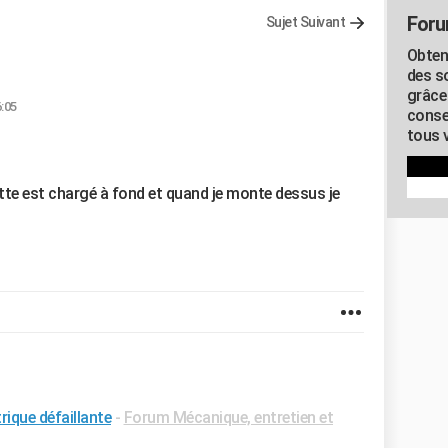
Foru
Sujet Suivant
Obten
des s
grâce
6:05
conse
tous v
tte est chargé à fond et quand je monte dessus je
rique défaillante
-
Forum Mécanique, entretien et