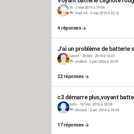
Voyant batterie clignote rou
Ri
-
2 mai 2019 à 19:04
fred.ml
-
3 mai 2019 à 22:12
4 réponses
J'ai un problème de batterie 
henrit
-
28 déc. 2019 à 16:01
stdlind
-
5 juin 2026 à 18:30
22 réponses
c3 démarre plus,voyant batteri
ludo
-
18 févr. 2016 à 18:38
Ahmad
-
2 avr. 2016 à 14:44
17 réponses