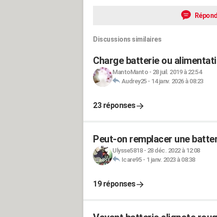
Répond
Discussions similaires
Charge batterie ou alimentati
MantoManto
-
28 juil. 2019 à 22:54
Audrey25
-
14 janv. 2026 à 08:23
23 réponses
Peut-on remplacer une batter
Ulysse5818
-
28 déc. 2022 à 12:08
Icare95
-
1 janv. 2023 à 08:38
19 réponses