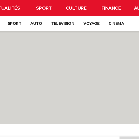
TUALITÉS
SPORT
CULTURE
FINANCE
A
SPORT
AUTO
TELEVISION
VOYAGE
CINEMA