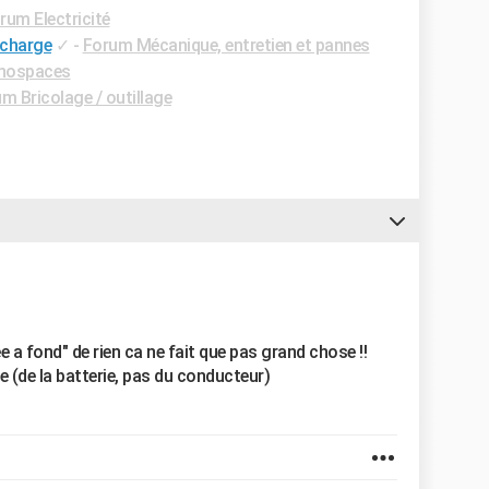
rum Electricité
écharge
✓
-
Forum Mécanique, entretien et pannes
nospaces
m Bricolage / outillage
ée a fond" de rien ca ne fait que pas grand chose !!
e (de la batterie, pas du conducteur)