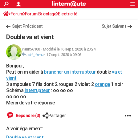
ACTUALITÉS
Forum
Forum Bricolage
Connexion
Electricité
S'inscrire
Rechercher
Société
Education
Villes
Politique
Faits Divers
Monde
+
SPORT
Sujet Précédent
Sujet Suivant
Football
Cyclisme
Forum
Coupe du monde 2026
Tennis
Rugby
CULTURE
Double va et vient
TNT
Cinéma
Musique
Programme TV
Streaming
Sorties cinéma
+
FINANCE
Yann56100
-
Modifié le 16 sept. 2020 à 20:24
stf_frmu
-
17 sept. 2020 à 09:06
Impôts
Immobilier
Banque
Crédit
Retraite
Epargne
Risques naturels par ville
Assurance
AUTO
Bonjour,
Réserver un essai
Berlines
Forum auto
Essais
Citadines
SUV
+
HIGH-TECH
Peut on m aider à
brancher un interrupteur
double
va et
vient
Meilleur smartphone
Ordinateurs
Guide high-tech
Mobiles
Internet
Jeux vidéo
+
BRICOLAGE
3 ampoules 7 fils dont 2 rouges 2 violet 2
orange
1 noir
Schéma
interrupteur
: oo oo oo
Aménagement intérieur
Cuisine
Jardinage
+
Forum
Extérieur
Salle de bains
Rangement
WEEK-END
oo oo oo
Merci de votre réponse
Escapades
Expositions
Week-end nature
Guides de France
Patrimoine
Musées
+
LIFESTYLE
Répondre (3)
Partager
Bien-être
Mode
+
Art de vivre
Loisirs
Modes de vie
SANTE
A voir également:
Guide de la santé
Médicaments
+
Alimentation
Maladies
Sommeil
VOYAGE
Double va et vient