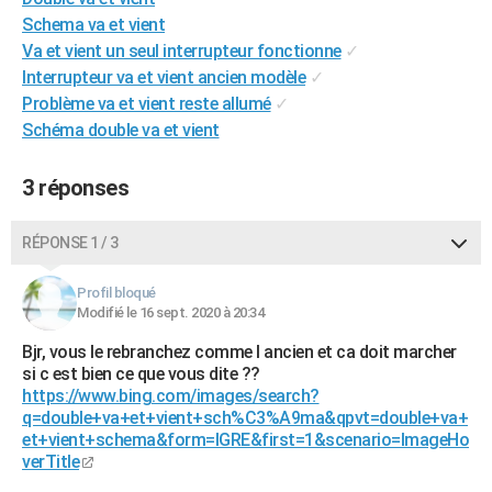
City break
Voyage de noces
Climat
Destinations
Voyage nature
Forum
+
Schema va et vient
PHOTO
Va et vient un seul interrupteur fonctionne
✓
GUIDES D'ACHAT
Interrupteur va et vient ancien modèle
✓
Problème va et vient reste allumé
✓
BONS PLANS
Schéma double va et vient
CARTE DE VOEUX
3 réponses
Carte Bonne année
Carte Pâques
Carte de Noël
Carte Saint-Valentin
Carte d'anniversaire
DICTIONNAIRE
RÉPONSE 1 / 3
Biographies
Expressions
Dictionnaire
Citations
Proverbes
PROGRAMME TV
COPAINS D'AVANT
Profil bloqué
Modifié le 16 sept. 2020 à 20:34
Se connecter
Collèges
Universités
Service militaire
S'inscrire
Lycées
Primaires
Entreprises
Avis de recherche
AVIS DE DÉCÈS
Bjr, vous le rebranchez comme l ancien et ca doit marcher
si c est bien ce que vous dite ??
FORUM
https://www.bing.com/images/search?
q=double+va+et+vient+sch%C3%A9ma&qpvt=double+va+
Lifestyle
Sport
Television
Cinema
Bricolage
Culture
Auto
Voyage
et+vient+schema&form=IGRE&first=1&scenario=ImageHo
verTitle