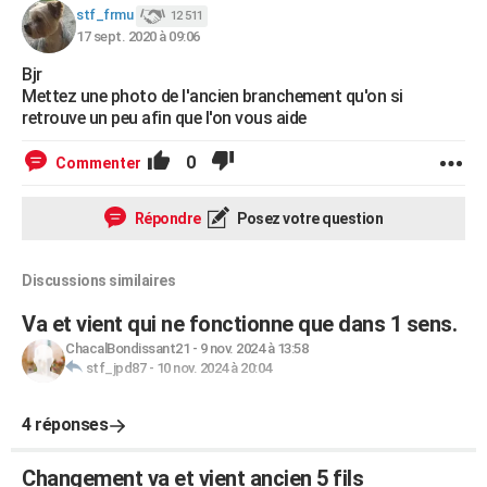
stf_frmu
12 511
17 sept. 2020 à 09:06
Bjr
Mettez une photo de l'ancien branchement qu'on si
retrouve un peu afin que l'on vous aide
0
Commenter
Répondre
Posez votre question
Discussions similaires
Va et vient qui ne fonctionne que dans 1 sens.
ChacalBondissant21
-
9 nov. 2024 à 13:58
stf_jpd87
-
10 nov. 2024 à 20:04
4 réponses
Changement va et vient ancien 5 fils