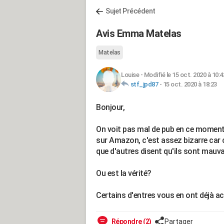
Sujet Précédent
Avis Emma Matelas
Matelas
Louise
-
Modifié le 15 oct. 2020 à 10:4
stf_jpd87
-
15 oct. 2020 à 18:23
Bonjour,
On voit pas mal de pub en ce moment
sur Amazon, c'est assez bizarre car 
que d'autres disent qu'ils sont mauva
Ou est la vérité?
Certains d'entres vous en ont déjà a
Répondre (2)
Partager