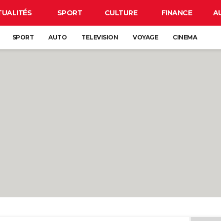
TUALITÉS
SPORT
CULTURE
FINANCE
A
SPORT
AUTO
TELEVISION
VOYAGE
CINEMA