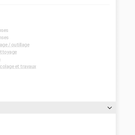
nses
onses
ge / outillage
ttoyage
n
colage et travaux