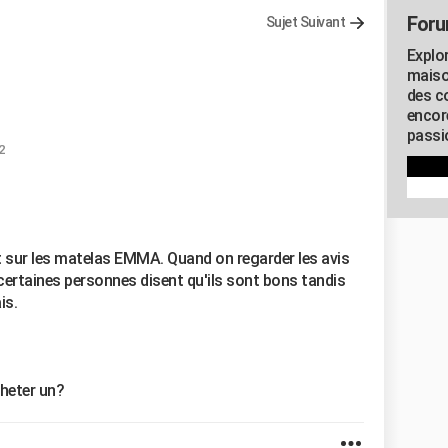
Foru
Sujet Suivant
Explo
maiso
des co
encor
passio
2
 sur les matelas EMMA. Quand on regarder les avis
certaines personnes disent qu'ils sont bons tandis
is.
cheter un?