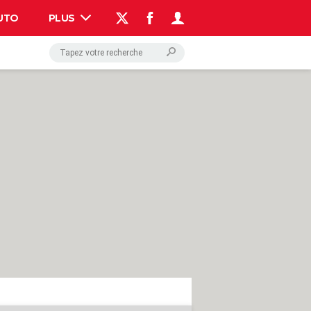
UTO
PLUS
AUTO
HIGH-TECH
BRICOLAGE
WEEK-END
LIFESTYLE
SANTE
VOYAGE
PHOTO
GUIDES D'ACHAT
BONS PLANS
CARTE DE VOEUX
DICTIONNAIRE
PROGRAMME TV
COPAINS D'AVANT
AVIS DE DÉCÈS
FORUM
Connexion
S'inscrire
Rechercher