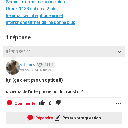
Sonnette urmet ne sonne plus
City break
Voyage de noces
Climat
Destinations
Voyage nature
Forum
+
PHOTO
Urmet 1133 schéma 2 fils
Réinitialiser interphone urmet
GUIDES D'ACHAT
Interphone Urmet qui ne sonne plus
BONS PLANS
1 réponse
CARTE DE VOEUX
Carte Bonne année
Carte Pâques
Carte de Noël
Carte Saint-Valentin
Carte d'anniversaire
RÉPONSE 1 / 1
DICTIONNAIRE
Biographies
Expressions
Dictionnaire
Citations
Proverbes
stf_frmu
PROGRAMME TV
12 511
29 nov. 2020 à 10:54
COPAINS D'AVANT
bjr, (ça c'est pas un option !!)
Se connecter
Collèges
Universités
Service militaire
S'inscrire
Lycées
Primaires
Entreprises
Avis de recherche
AVIS DE DÉCÈS
schéma de l'interphone ou du transfo ?
FORUM
0
Commenter
Lifestyle
Sport
Television
Cinema
Bricolage
Culture
Auto
Voyage
Répondre
Posez votre question