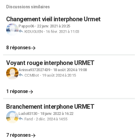
Discussions similaires
Changement vieil interphone Urmet
Pappo06
-
22 janv. 2021 à 20:25
KIDUGUEN
-
16 févr. 2021 à 11:03
8 réponses
Voyant rouge interphone URMET
Anissa9372027439
-
18 août 2024 à 19:08
CCMBot
-
19 août 2024 à 20:15
1 réponse
Branchement interphone URMET
Ludo83130
-
18 janv. 2022 à 16:22
Farid
-
2 déc. 2024 à 14:55
7 réponses