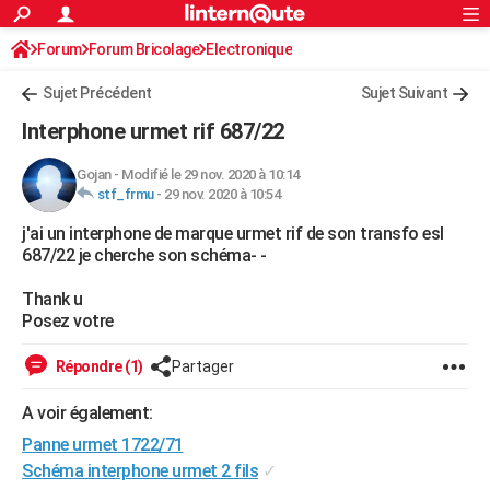
ACTUALITÉS
Forum
Forum Bricolage
Connexion
Electronique
S'inscrire
Rechercher
Société
Education
Villes
Politique
Faits Divers
Monde
+
SPORT
Sujet Précédent
Sujet Suivant
Football
Cyclisme
Forum
Coupe du monde 2026
Tennis
Rugby
CULTURE
Interphone urmet rif 687/22
TNT
Cinéma
Musique
Programme TV
Streaming
Sorties cinéma
+
FINANCE
Gojan
-
Modifié le 29 nov. 2020 à 10:14
stf_frmu
-
29 nov. 2020 à 10:54
Impôts
Immobilier
Banque
Crédit
Retraite
Epargne
Risques naturels par ville
Assurance
AUTO
j'ai un interphone de marque urmet rif de son transfo esl
Réserver un essai
Berlines
Forum auto
Essais
Citadines
SUV
+
HIGH-TECH
687/22 je cherche son schéma- -
Meilleur smartphone
Ordinateurs
Guide high-tech
Mobiles
Internet
Jeux vidéo
+
BRICOLAGE
Thank u
Posez votre
Aménagement intérieur
Cuisine
Jardinage
+
Forum
Extérieur
Salle de bains
Rangement
WEEK-END
Répondre (1)
Partager
Escapades
Expositions
Week-end nature
Guides de France
Patrimoine
Musées
+
LIFESTYLE
A voir également:
Bien-être
Mode
+
Art de vivre
Loisirs
Modes de vie
SANTE
Panne urmet 1722/71
Guide de la santé
Médicaments
+
Alimentation
Maladies
Sommeil
Schéma interphone urmet 2 fils
✓
VOYAGE