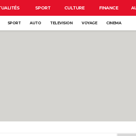
TUALITÉS
SPORT
CULTURE
FINANCE
A
SPORT
AUTO
TELEVISION
VOYAGE
CINEMA