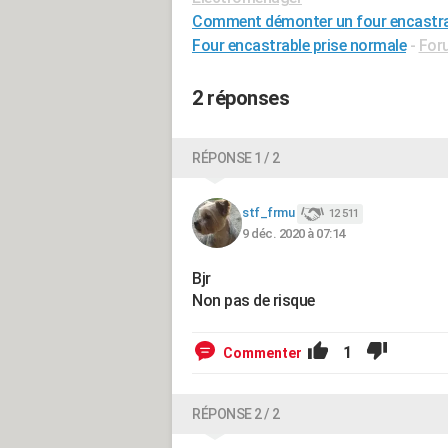
Comment démonter un four encastra
Four encastrable prise normale
-
Foru
2 réponses
RÉPONSE 1 / 2
stf_frmu
12 511
9 déc. 2020 à 07:14
Bjr
Non pas de risque
1
Commenter
RÉPONSE 2 / 2