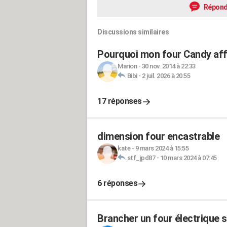
Répond
Discussions similaires
Pourquoi mon four Candy affi
Marion
-
30 nov. 2014 à 22:33
Bibi
-
2 juil. 2026 à 20:55
17 réponses
dimension four encastrable
kate
-
9 mars 2024 à 15:55
stf_jpd87
-
10 mars 2024 à 07:45
6 réponses
Brancher un four électrique s