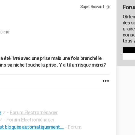
Foru
Sujet Suivant
Obten
des s
grâce
 01:10
conse
tous v
a été livré avec une prise mais une fois branché le
s sa niche touche la prise . Y a til un risque merci?
e
✓
-
Forum Electroménager
✓
-
Forum Electroménager
est bloquée automatiquement....
-
Forum