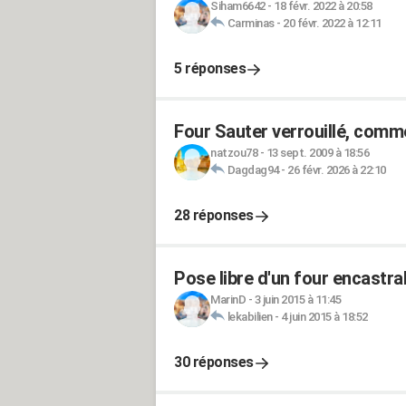
Siham6642
-
18 févr. 2022 à 20:58
Carminas
-
20 févr. 2022 à 12:11
5 réponses
Four Sauter verrouillé, comm
natzou78
-
13 sept. 2009 à 18:56
Dagdag94
-
26 févr. 2026 à 22:10
28 réponses
Pose libre d'un four encastra
MarinD
-
3 juin 2015 à 11:45
lekabilien
-
4 juin 2015 à 18:52
30 réponses