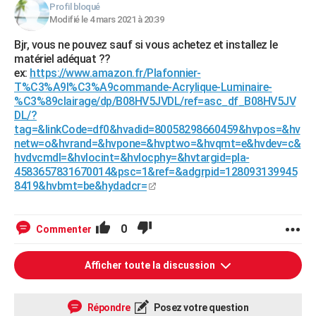
Profil bloqué
Modifié le 4 mars 2021 à 20:39
Bjr, vous ne pouvez sauf si vous achetez et installez le
matériel adéquat ??
ex:
https://www.amazon.fr/Plafonnier-
T%C3%A9l%C3%A9commande-Acrylique-Luminaire-
%C3%89clairage/dp/B08HV5JVDL/ref=asc_df_B08HV5JV
DL/?
tag=&linkCode=df0&hvadid=80058298660459&hvpos=&hv
netw=o&hvrand=&hvpone=&hvptwo=&hvqmt=e&hvdev=c&
hvdvcmdl=&hvlocint=&hvlocphy=&hvtargid=pla-
4583657831670014&psc=1&ref=&adgrpid=128093139945
8419&hvbmt=be&hydadcr=
0
Commenter
Afficher toute la discussion
Répondre
Posez votre question