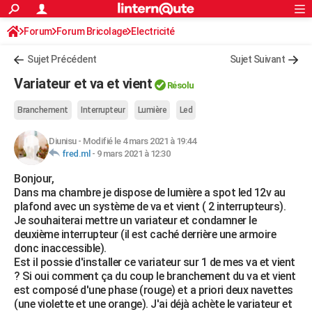
ACTUALITÉS
Forum
Forum Bricolage
Connexion
Electricité
S'inscrire
Rechercher
Société
Education
Villes
Politique
Faits Divers
Monde
+
SPORT
Sujet Précédent
Sujet Suivant
Football
Cyclisme
Forum
Coupe du monde 2026
Tennis
Rugby
CULTURE
Variateur et va et vient
Résolu
TNT
Cinéma
Musique
Programme TV
Streaming
Sorties cinéma
+
FINANCE
Branchement
Interrupteur
Lumière
Led
Impôts
Immobilier
Banque
Crédit
Retraite
Epargne
Risques naturels par ville
Assurance
AUTO
Diunisu
-
Modifié le 4 mars 2021 à 19:44
fred.ml
-
9 mars 2021 à 12:30
Réserver un essai
Berlines
Forum auto
Essais
Citadines
SUV
+
HIGH-TECH
Bonjour,
Meilleur smartphone
Ordinateurs
Guide high-tech
Mobiles
Internet
Jeux vidéo
+
BRICOLAGE
Dans ma chambre je dispose de lumière a spot led 12v au
plafond avec un système de va et vient ( 2 interrupteurs).
Aménagement intérieur
Cuisine
Jardinage
+
Forum
Extérieur
Salle de bains
Rangement
WEEK-END
Je souhaiterai mettre un variateur et condamner le
deuxième interrupteur (il est caché derrière une armoire
Escapades
Expositions
Week-end nature
Guides de France
Patrimoine
Musées
+
LIFESTYLE
donc inaccessible).
Est il possie d'installer ce variateur sur 1 de mes va et vient
Bien-être
Mode
+
Art de vivre
Loisirs
Modes de vie
SANTE
? Si oui comment ça du coup le branchement du va et vient
est composé d'une phase (rouge) et a priori deux navettes
Guide de la santé
Médicaments
+
Alimentation
Maladies
Sommeil
VOYAGE
(une violette et une orange). J'ai déjà achète le variateur et