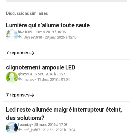
Discussions similaires
Lumière qui s’allume toute seule
hive1869
-
18 mai 2019 à 16:06
Ulysse5818
-
28 janv. 2026 à 12:15
7 réponses
clignotement ampoule LED
ghazoua
-
5 oct. 2016 à 15:27
marco
-
11 déc. 2018 à 01:04
7 réponses
Led reste allumée malgré interrupteur éteint,
des solutions?
fourniey
-
28 mars 2016 à 17:03
stf_jpd87
-
21 déc. 2023 à 19:04