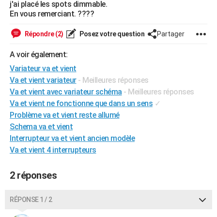
j'ai placé les spots dimmable.
City break
Voyage de noces
Climat
Destinations
Voyage nature
Forum
+
PHOTO
En vous remerciant. ????
GUIDES D'ACHAT
Répondre (2)
Posez votre question
Partager
BONS PLANS
A voir également:
Variateur va et vient
CARTE DE VOEUX
Va et vient variateur
- Meilleures réponses
Carte Bonne année
Carte Pâques
Carte de Noël
Carte Saint-Valentin
Carte d'anniversaire
DICTIONNAIRE
Va et vient avec variateur schéma
- Meilleures réponses
Va et vient ne fonctionne que dans un sens
✓
Biographies
Expressions
Dictionnaire
Citations
Proverbes
PROGRAMME TV
Problème va et vient reste allumé
Schema va et vient
COPAINS D'AVANT
Interrupteur va et vient ancien modèle
Se connecter
Collèges
Universités
Service militaire
S'inscrire
Lycées
Primaires
Entreprises
Avis de recherche
AVIS DE DÉCÈS
Va et vient 4 interrupteurs
FORUM
2 réponses
Lifestyle
Sport
Television
Cinema
Bricolage
Culture
Auto
Voyage
RÉPONSE 1 / 2