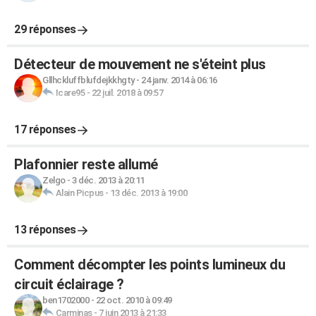
29 réponses
Détecteur de mouvement ne s'éteint plus
Gllhckluffblufdejkkhgty
-
24 janv. 2014 à 06:16
Icare95
-
22 juil. 2018 à 09:57
17 réponses
Plafonnier reste allumé
Zelgo
-
3 déc. 2013 à 20:11
Alain Picpus
-
13 déc. 2013 à 19:00
13 réponses
Comment décompter les points lumineux du
circuit éclairage ?
ben1702000
-
22 oct. 2010 à 09:49
Carminas
-
7 juin 2013 à 21:33