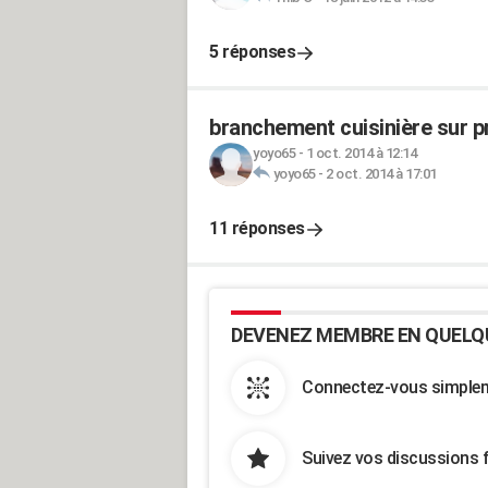
5 réponses
branchement cuisinière sur p
yoyo65
-
1 oct. 2014 à 12:14
yoyo65
-
2 oct. 2014 à 17:01
11 réponses
DEVENEZ MEMBRE EN QUELQ
Connectez-vous simpleme
Suivez vos discussions 