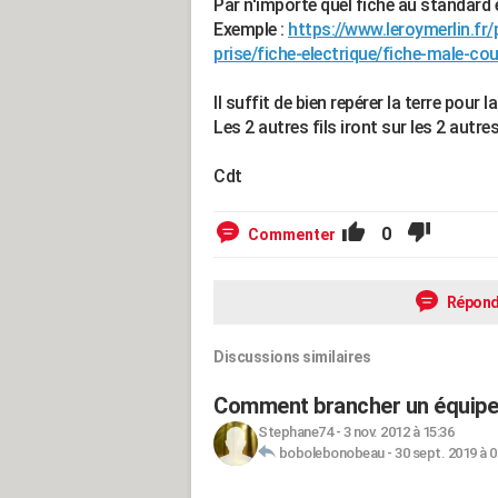
Par n'importe quel fiche au standard 
Exemple :
https://www.leroymerlin.fr/
prise/fiche-electrique/fiche-male-c
Il suffit de bien repérer la terre pour 
Les 2 autres fils iront sur les 2 autre
Cdt
0
Commenter
Répond
Discussions similaires
Comment brancher un équipem
Stephane74
-
3 nov. 2012 à 15:36
bobolebonobeau
-
30 sept. 2019 à 0