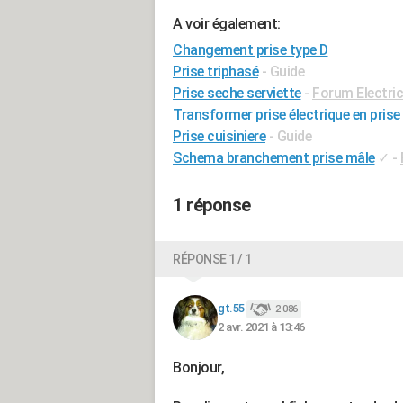
A voir également:
Changement prise type D
Prise triphasé
- Guide
Prise seche serviette
-
Forum Electric
Transformer prise électrique en prise
Prise cuisiniere
- Guide
Schema branchement prise mâle
✓
-
1 réponse
RÉPONSE 1 / 1
gt.55
2 086
2 avr. 2021 à 13:46
Bonjour,