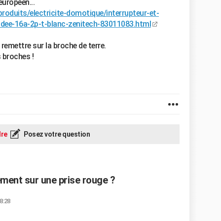
européen...
produits/electricite-domotique/interrupteur-et-
oudee-16a-2p-t-blanc-zenitech-83011083.html
la remettre sur la broche de terre.
s broches !
re
Posez votre question
ent sur une prise rouge ?
8:28