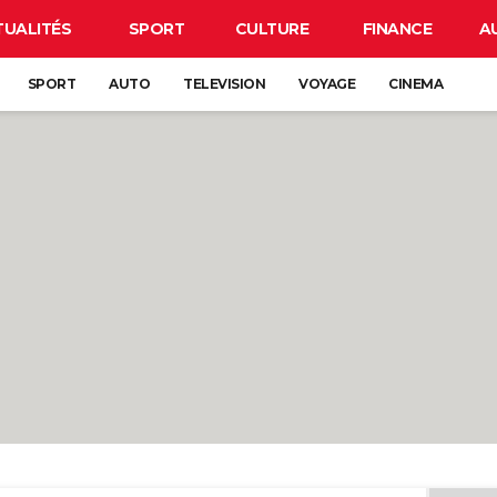
TUALITÉS
SPORT
CULTURE
FINANCE
A
SPORT
AUTO
TELEVISION
VOYAGE
CINEMA