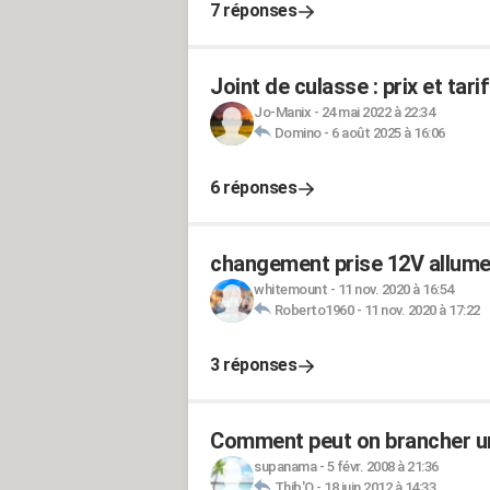
7 réponses
Joint de culasse : prix et ta
Jo-Manix
-
24 mai 2022 à 22:34
Domino
-
6 août 2025 à 16:06
6 réponses
changement prise 12V allume 
whitemount
-
11 nov. 2020 à 16:54
Roberto1960
-
11 nov. 2020 à 17:22
3 réponses
Comment peut on brancher une
supanama
-
5 févr. 2008 à 21:36
Thib'O
-
18 juin 2012 à 14:33