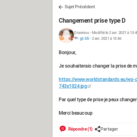
Sujet Précédent
Changement prise type D
Dravinou
-
Modifié le 2 avr. 2021 à 13:4
gt.55
-
2 avr. 2021 à 13:46
Bonjour,
Je souhaiterais changer la prise de m
https://www.worldstandards.eu/wp-co
743x1024.jpg
Par quel type de prise je peux changer
Merci beaucoup
Répondre (1)
Partager