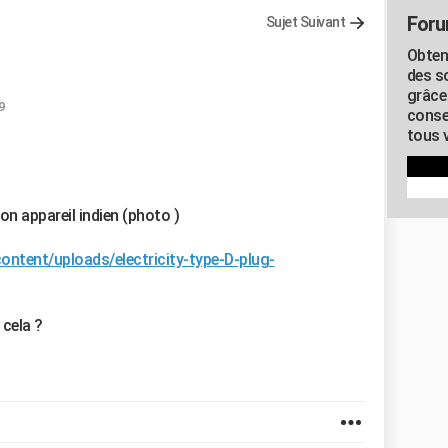
Foru
Sujet Suivant
Obten
des s
grâce
9
conse
tous v
on appareil indien (photo )
ntent/uploads/electricity-type-D-plug-
 cela ?