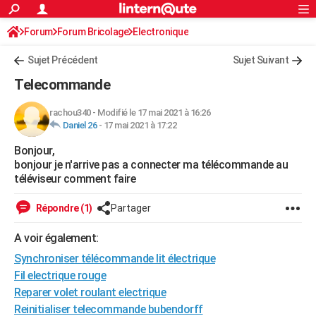
ACTUALITÉS
Forum
Forum Bricolage
Connexion
Electronique
S'inscrire
Rechercher
Société
Education
Villes
Politique
Faits Divers
Monde
+
SPORT
Sujet Précédent
Sujet Suivant
Football
Cyclisme
Forum
Coupe du monde 2026
Tennis
Rugby
CULTURE
Telecommande
TNT
Cinéma
Musique
Programme TV
Streaming
Sorties cinéma
+
FINANCE
rachou340
-
Modifié le 17 mai 2021 à 16:26
Daniel 26
-
17 mai 2021 à 17:22
Impôts
Immobilier
Banque
Crédit
Retraite
Epargne
Risques naturels par ville
Assurance
AUTO
Bonjour,
Réserver un essai
Berlines
Forum auto
Essais
Citadines
SUV
+
HIGH-TECH
bonjour je n'arrive pas a connecter ma télécommande au
téléviseur comment faire
Meilleur smartphone
Ordinateurs
Guide high-tech
Mobiles
Internet
Jeux vidéo
+
BRICOLAGE
Répondre (1)
Partager
Aménagement intérieur
Cuisine
Jardinage
+
Forum
Extérieur
Salle de bains
Rangement
WEEK-END
A voir également:
Escapades
Expositions
Week-end nature
Guides de France
Patrimoine
Musées
+
LIFESTYLE
Synchroniser télécommande lit électrique
Bien-être
Mode
+
Art de vivre
Loisirs
Modes de vie
Fil electrique rouge
SANTE
Reparer volet roulant electrique
Guide de la santé
Médicaments
+
Alimentation
Maladies
Sommeil
VOYAGE
Reinitialiser telecommande bubendorff