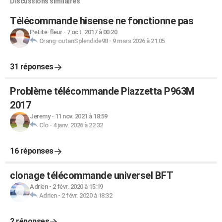
Discussions similaires
Télécommande hisense ne fonctionne pas
Petite-fleur
-
7 oct. 2017 à 00:20
Orang-outanSplendide98
-
9 mars 2026 à 21:05
31 réponses
Problème télécommande Piazzetta P963M
2017
Jeremy
-
11 nov. 2021 à 18:59
Clo
-
4 janv. 2026 à 22:32
16 réponses
clonage télécommande universel BFT
Adrien
-
2 févr. 2020 à 15:19
Adrien
-
2 févr. 2020 à 18:32
2 réponses