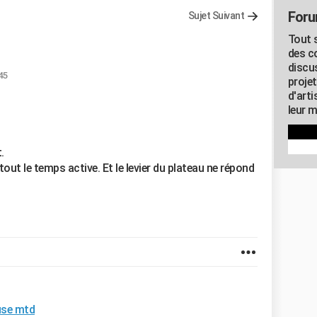
Foru
Sujet Suivant
Tout s
des c
discu
:45
proje
d'art
leur m
.
ut le temps active. Et le levier du plateau ne répond
use mtd