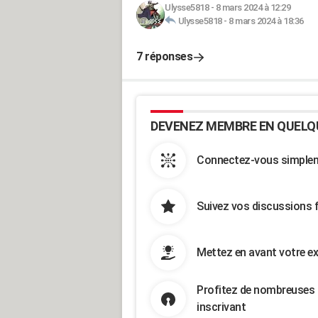
Ulysse5818
-
8 mars 2024 à 12:29
Ulysse5818
-
8 mars 2024 à 18:36
7 réponses
DEVENEZ MEMBRE EN QUELQ
Connectez-vous simpleme
Suivez vos discussions 
Mettez en avant votre ex
Profitez de nombreuses 
inscrivant