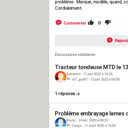
problème . Marque, modèle, quand, co
Cordialement.
0
Commenter
Répond
Discussions similaires
Tracteur tondeuse MTD le 13
Aenarion
-
11 juin 2022 à 10:24
stf_jpd87
-
12 juin 2022 à 06:58
1 réponse
Problème embrayage lames d
Bruno
-
24 avr. 2020 à 08:29
Cargo
-
11 août 2025 à 16:03