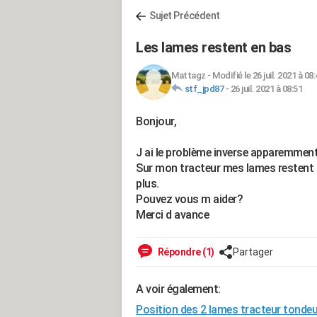
Sujet Précédent
Les lames restent en bas
Mattagz
-
Modifié le 26 juil. 2021 à 08
stf_jpd87
-
26 juil. 2021 à 08:51
Bonjour,
J ai le problème inverse apparemment
Sur mon tracteur mes lames restent to
plus.
Pouvez vous m aider?
Merci d avance
Répondre (1)
Partager
A voir également:
Position des 2 lames tracteur tonde