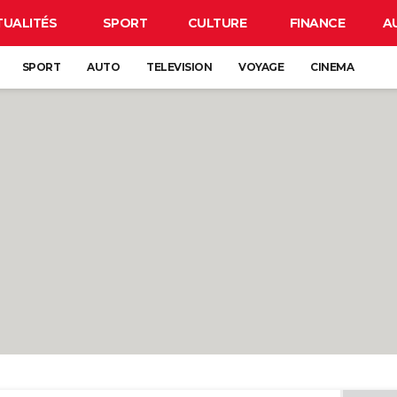
TUALITÉS
SPORT
CULTURE
FINANCE
A
SPORT
AUTO
TELEVISION
VOYAGE
CINEMA