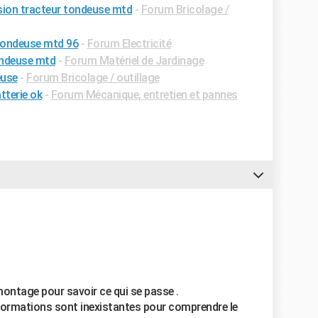
ion tracteur tondeuse mtd
-
Forum Bricolage /
tondeuse mtd 96
-
Forum Electricité
ondeuse mtd
-
Forum Matériel de Jardinage
euse
-
Forum Bricolage / outillage
tterie ok
-
Forum Mécanique, entretien et pannes
émontage pour savoir ce qui se passe .
ormations sont inexistantes pour comprendre le