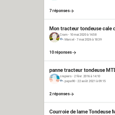
7 réponses
Mon tracteur tondeuse cale 
Cram
-
10 mai 2020 à 14:58
Marcel
-
7 mai 2026 à 18:39
10 réponses
panne tracteur tondeuse MT
crepiers
-
2 févr. 2016 à 14:10
papa90
-
22 août 2021 à 09:15
2 réponses
Courroie de lame Tondeuse