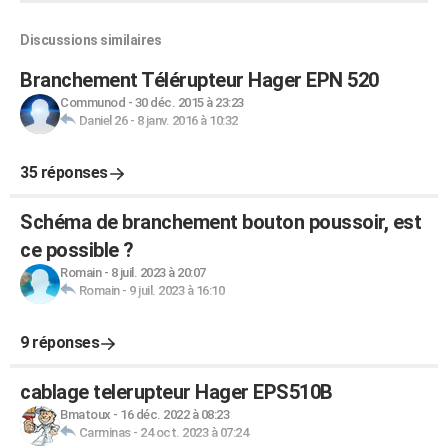
Discussions similaires
Branchement Télérupteur Hager EPN 520
Communod
-
30 déc. 2015 à 23:23
Daniel 26
-
8 janv. 2016 à 10:32
35 réponses
Schéma de branchement bouton poussoir, est
ce possible ?
Romain
-
8 juil. 2023 à 20:07
Romain
-
9 juil. 2023 à 16:10
9 réponses
cablage telerupteur Hager EPS510B
Bmatoux
-
16 déc. 2022 à 08:23
Carminas
-
24 oct. 2023 à 07:24