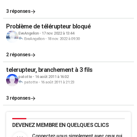
3 réponses
Problème de télérupteur bloqué
EveAngelion
-
17 nov. 2022 à 13:44
EveAngelion
-
18 nov. 2022 à 09:30
2 réponses
telerupteur, branchement à 3 fils
patotte
-
16 août 2011 à 16:02
patotte
-
16 août 2011 à 21:23
3 réponses
DEVENEZ MEMBRE EN QUELQUES CLICS
Connectez-vous simplement avec ceux qui