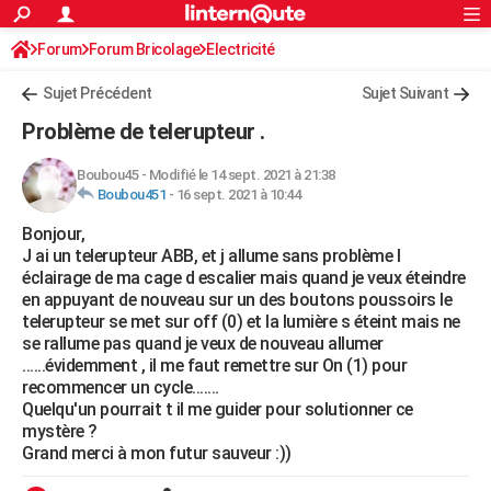
ACTUALITÉS
Forum
Forum Bricolage
Connexion
Electricité
S'inscrire
Rechercher
Société
Education
Villes
Politique
Faits Divers
Monde
+
SPORT
Sujet Précédent
Sujet Suivant
Football
Cyclisme
Forum
Coupe du monde 2026
Tennis
Rugby
CULTURE
Problème de telerupteur .
TNT
Cinéma
Musique
Programme TV
Streaming
Sorties cinéma
+
FINANCE
Boubou45
-
Modifié le 14 sept. 2021 à 21:38
Boubou451
-
16 sept. 2021 à 10:44
Impôts
Immobilier
Banque
Crédit
Retraite
Epargne
Risques naturels par ville
Assurance
AUTO
Bonjour,
Réserver un essai
Berlines
Forum auto
Essais
Citadines
SUV
+
HIGH-TECH
J ai un telerupteur ABB, et j allume sans problème l
éclairage de ma cage d escalier mais quand je veux éteindre
Meilleur smartphone
Ordinateurs
Guide high-tech
Mobiles
Internet
Jeux vidéo
+
BRICOLAGE
en appuyant de nouveau sur un des boutons poussoirs le
telerupteur se met sur off (0) et la lumière s éteint mais ne
Aménagement intérieur
Cuisine
Jardinage
+
Forum
Extérieur
Salle de bains
Rangement
WEEK-END
se rallume pas quand je veux de nouveau allumer
......évidemment , il me faut remettre sur On (1) pour
Escapades
Expositions
Week-end nature
Guides de France
Patrimoine
Musées
+
LIFESTYLE
recommencer un cycle.......
Quelqu'un pourrait t il me guider pour solutionner ce
Bien-être
Mode
+
Art de vivre
Loisirs
Modes de vie
SANTE
mystère ?
Grand merci à mon futur sauveur :))
Guide de la santé
Médicaments
+
Alimentation
Maladies
Sommeil
VOYAGE