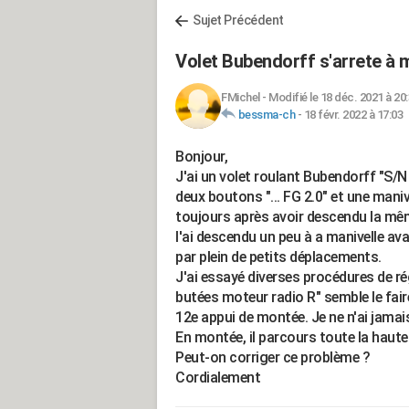
Sujet Précédent
Volet Bubendorff s'arrete à 
FMichel
-
Modifié le 18 déc. 2021 à 20
bessma-ch
-
18 févr. 2022 à 17:03
Bonjour,
J'ai un volet roulant Bubendorff "S/
deux boutons "... FG 2.0" et une manive
toujours après avoir descendu la même
l'ai descendu un peu à a manivelle avan
par plein de petits déplacements.
J'ai essayé diverses procédures de ré
butées moteur radio R" semble le fair
12e appui de montée. Je ne n'ai jama
En montée, il parcours toute la haute
Peut-on corriger ce problème ?
Cordialement