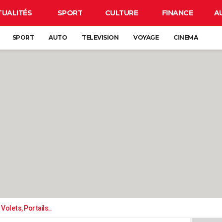
TUALITÉS
SPORT
CULTURE
FINANCE
A
SPORT
AUTO
TELEVISION
VOYAGE
CINEMA
Volets, Portails..