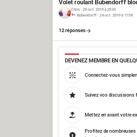
Volet roulant Bubendorff blo
Chris
-
20 oct. 2019 à 20:35
Bubendorff
-
24 oct. 2019 à 11:58
12 réponses
DEVENEZ MEMBRE EN QUELQ
Connectez-vous simpleme
Suivez vos discussions 
Mettez en avant votre ex
Profitez de nombreuses 