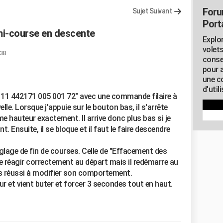
Foru
Sujet Suivant
Porta
mi-course en descente
Explor
volets
:38
conse
pour 
une c
d'util
N 11 442171 005 001 72" avec une commande filaire à
lle. Lorsque j'appuie sur le bouton bas, il s'arrête
 hauteur exactement. Il arrive donc plus bas si je
t. Ensuite, il se bloque et il faut le faire descendre
glage de fin de courses. Celle de "Effacement des
e réagir correctement au départ mais il redémarre au
is réussi à modifier son comportement.
ur et vient buter et forcer 3 secondes tout en haut.