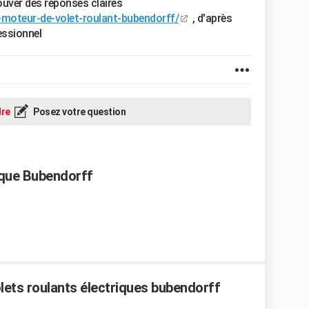
ouver des réponses claires
n-moteur-de-volet-roulant-bubendorff/
, d'après
essionnel
re
Posez votre question
ique Bubendorff
ets roulants électriques bubendorff