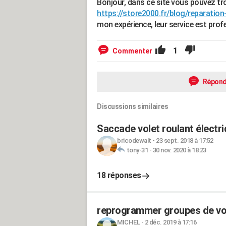
Bonjour, dans ce site vous pouvez tr
https://store2000.fr/blog/reparatio
mon expérience, leur service est prof
1
Commenter
Répond
Discussions similaires
Saccade volet roulant électr
bricodewalt
-
23 sept. 2018 à 17:52
tony-31
-
30 nov. 2020 à 18:23
18 réponses
reprogrammer groupes de vol
MICHEL
-
2 déc. 2019 à 17:16