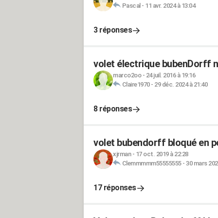
Pascal
-
11 avr. 2024 à 13:04
3 réponses
volet électrique bubenDorff 
marco2oo
-
24 juil. 2016 à 19:16
Claire1970
-
29 déc. 2024 à 21:40
8 réponses
volet bubendorff bloqué en p
xjrman
-
17 oct. 2019 à 22:28
Clemmmmm55555555
-
30 mars 202
17 réponses