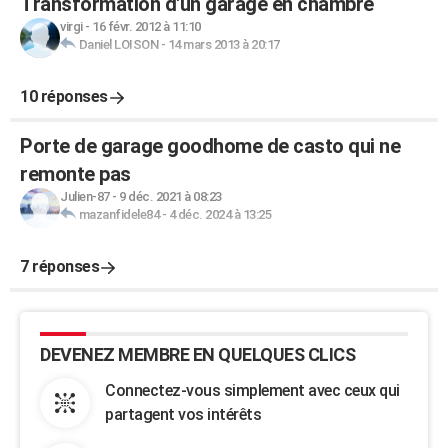
Transformation d'un garage en chambre
virgi
-
16 févr. 2012 à 11:10
Daniel LOISON
-
14 mars 2013 à 20:17
10 réponses
Porte de garage goodhome de casto qui ne
remonte pas
Julien-87
-
9 déc. 2021 à 08:23
mazanfidele84
-
4 déc. 2024 à 13:25
7 réponses
DEVENEZ MEMBRE EN QUELQUES CLICS
Connectez-vous simplement avec ceux qui
partagent vos intérêts