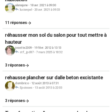
alanajune
-
18 avr. 2021 à 09:00
lucienpel
-
20 avr. 2021 à 09:33
11 réponses
réhausser mon sol du salon pour tout mettre à
hauteur
josette2309
-
19 févr. 2012 à 13:13
stf_jpd87
-
7 mars 2025 à 18:32
3 réponses
rehausse plancher sur dalle beton excistante
dombrico
-
12 août 2013 à 07:31
Epoisses
-
13 août 2013 à 22:03
3 réponses