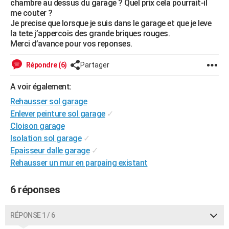
chambre au dessus du garage ? Quel prix cela pourrait-il
City break
Voyage de noces
Climat
Destinations
Voyage nature
Forum
+
me couter ?
PHOTO
Je precise que lorsque je suis dans le garage et que je leve
la tete j’appercois des grande briques rouges.
GUIDES D'ACHAT
Merci d’avance pour vos reponses.
BONS PLANS
Répondre (6)
Partager
CARTE DE VOEUX
A voir également:
Carte Bonne année
Carte Pâques
Carte de Noël
Carte Saint-Valentin
Carte d'anniversaire
DICTIONNAIRE
Rehausser sol garage
Enlever peinture sol garage
✓
Biographies
Expressions
Dictionnaire
Citations
Proverbes
PROGRAMME TV
Cloison garage
COPAINS D'AVANT
Isolation sol garage
✓
Epaisseur dalle garage
✓
Se connecter
Collèges
Universités
Service militaire
S'inscrire
Lycées
Primaires
Entreprises
Avis de recherche
AVIS DE DÉCÈS
Rehausser un mur en parpaing existant
FORUM
6 réponses
Lifestyle
Sport
Television
Cinema
Bricolage
Culture
Auto
Voyage
RÉPONSE 1 / 6