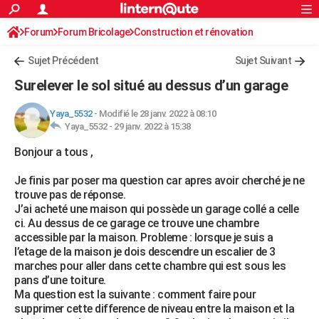
ACTUALITÉS
Forum
Forum Bricolage
Connexion
Construction et rénovation
S'inscrire
Rechercher
Société
Education
Villes
Politique
Faits Divers
Monde
+
SPORT
Charpente, toiture, combles
Sujet Précédent
Sujet Suivant
Football
Cyclisme
Forum
Coupe du monde 2026
Tennis
Rugby
CULTURE
Surelever le sol situé au dessus d’un garage
TNT
Cinéma
Musique
Programme TV
Streaming
Sorties cinéma
+
FINANCE
Yaya_5532
-
Modifié le 28 janv. 2022 à 08:10
Yaya_5532 -
29 janv. 2022 à 15:38
Impôts
Immobilier
Banque
Crédit
Retraite
Epargne
Risques naturels par ville
Assurance
AUTO
Bonjour a tous ,
Réserver un essai
Berlines
Forum auto
Essais
Citadines
SUV
+
HIGH-TECH
Je finis par poser ma question car apres avoir cherché je ne
Meilleur smartphone
Ordinateurs
Guide high-tech
Mobiles
Internet
Jeux vidéo
+
BRICOLAGE
trouve pas de réponse.
J’ai acheté une maison qui possède un garage collé a celle
Aménagement intérieur
Cuisine
Jardinage
+
Forum
Extérieur
Salle de bains
Rangement
WEEK-END
ci. Au dessus de ce garage ce trouve une chambre
accessible par la maison. Probleme : lorsque je suis a
Escapades
Expositions
Week-end nature
Guides de France
Patrimoine
Musées
+
LIFESTYLE
l’etage de la maison je dois descendre un escalier de 3
marches pour aller dans cette chambre qui est sous les
Bien-être
Mode
+
Art de vivre
Loisirs
Modes de vie
SANTE
pans d’une toiture.
Ma question est la suivante : comment faire pour
Guide de la santé
Médicaments
+
Alimentation
Maladies
Sommeil
VOYAGE
supprimer cette difference de niveau entre la maison et la