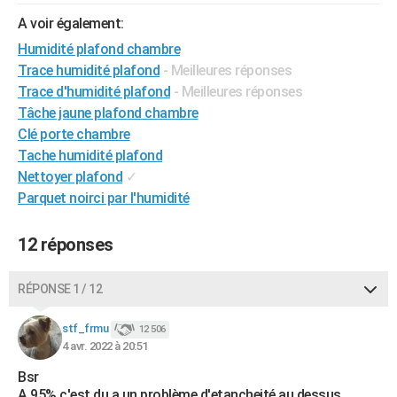
A voir également:
Humidité plafond chambre
Trace humidité plafond
- Meilleures réponses
Trace d'humidité plafond
- Meilleures réponses
Tâche jaune plafond chambre
Clé porte chambre
Tache humidité plafond
Nettoyer plafond
✓
Parquet noirci par l'humidité
12 réponses
RÉPONSE 1 / 12
stf_frmu
12 506
4 avr. 2022 à 20:51
Bsr
A 95% c'est du a un problème d'etancheité au dessus