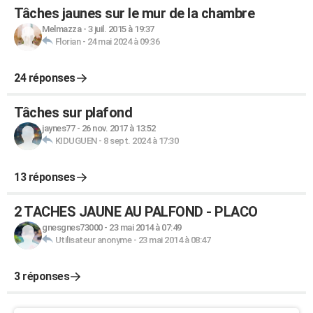
Tâches jaunes sur le mur de la chambre
Melmazza
-
3 juil. 2015 à 19:37
Florian
-
24 mai 2024 à 09:36
24 réponses
Tâches sur plafond
jaynes77
-
26 nov. 2017 à 13:52
KIDUGUEN
-
8 sept. 2024 à 17:30
13 réponses
2 TACHES JAUNE AU PALFOND - PLACO
gnesgnes73000
-
23 mai 2014 à 07:49
Utilisateur anonyme
-
23 mai 2014 à 08:47
3 réponses