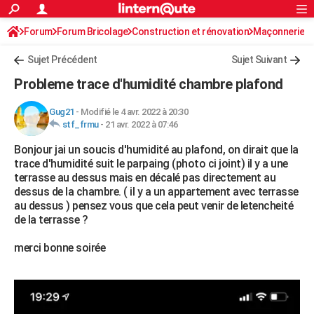
ACTUALITÉS
Forum
Forum Bricolage
Connexion
Construction et rénovation
S'inscrire
Maçonnerie
Rechercher
Société
Education
Villes
Politique
Faits Divers
Monde
+
SPORT
Sujet Précédent
Sujet Suivant
Football
Cyclisme
Forum
Coupe du monde 2026
Tennis
Rugby
CULTURE
Probleme trace d'humidité chambre plafond
TNT
Cinéma
Musique
Programme TV
Streaming
Sorties cinéma
+
FINANCE
Gug21
-
Modifié le 4 avr. 2022 à 20:30
stf_frmu
-
21 avr. 2022 à 07:46
Impôts
Immobilier
Banque
Crédit
Retraite
Epargne
Risques naturels par ville
Assurance
AUTO
Bonjour jai un soucis d'humidité au plafond, on dirait que la
Réserver un essai
Berlines
Forum auto
Essais
Citadines
SUV
+
HIGH-TECH
trace d'humidité suit le parpaing (photo ci joint) il y a une
terrasse au dessus mais en décalé pas directement au
Meilleur smartphone
Ordinateurs
Guide high-tech
Mobiles
Internet
Jeux vidéo
+
BRICOLAGE
dessus de la chambre. ( il y a un appartement avec terrasse
au dessus ) pensez vous que cela peut venir de letencheité
Aménagement intérieur
Cuisine
Jardinage
+
Forum
Extérieur
Salle de bains
Rangement
WEEK-END
de la terrasse ?
Escapades
Expositions
Week-end nature
Guides de France
Patrimoine
Musées
+
LIFESTYLE
merci bonne soirée
Bien-être
Mode
+
Art de vivre
Loisirs
Modes de vie
SANTE
Guide de la santé
Médicaments
+
Alimentation
Maladies
Sommeil
VOYAGE