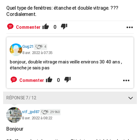
Quel type de fenêtres: étanche et double vitrage. ???
Cordialement.
0
Commenter
Gug21
4
8 avr. 2022 à 07:35
bonjour, double vitrage mais veille environs 30 40 ans ,
étanche je sais pas
0
Commenter
RÉPONSE 7 / 12
stf_jpd87
29 960
8 avr. 2022 à 08:22
Bonjour