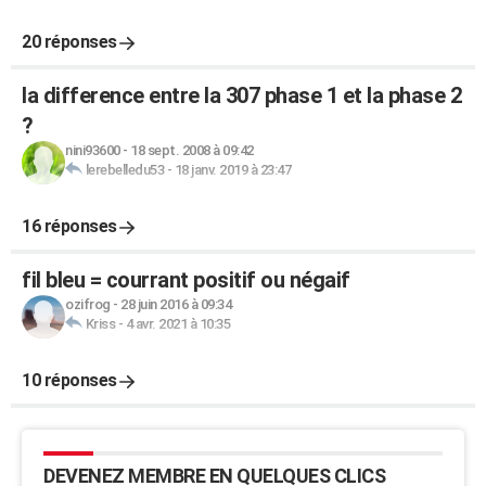
20 réponses
la difference entre la 307 phase 1 et la phase 2
?
nini93600
-
18 sept. 2008 à 09:42
lerebelledu53
-
18 janv. 2019 à 23:47
16 réponses
fil bleu = courrant positif ou négaif
ozifrog
-
28 juin 2016 à 09:34
Kriss
-
4 avr. 2021 à 10:35
10 réponses
DEVENEZ MEMBRE EN QUELQUES CLICS