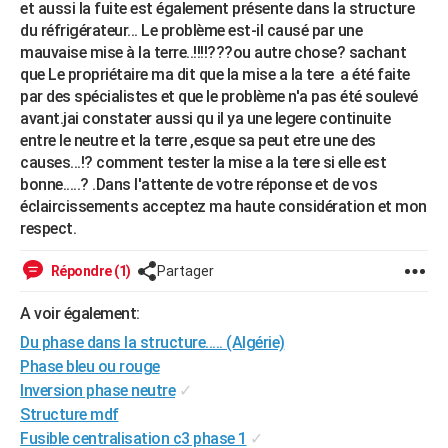
et aussi la fuite est également présente dans la structure
City break
Voyage de noces
Climat
Destinations
Voyage nature
Forum
+
PHOTO
du réfrigérateur... Le problème est-il causé par une
mauvaise mise à la terre..!!!!???ou autre chose? sachant
GUIDES D'ACHAT
que Le propriétaire ma dit que la mise a la tere a été faite
par des spécialistes et que le problème n'a pas été soulevé
BONS PLANS
avant.jai constater aussi qu il ya une legere continuite
entre le neutre et la terre ,esque sa peut etre une des
CARTE DE VOEUX
causes...!? comment tester la mise a la tere si elle est
Carte Bonne année
Carte Pâques
Carte de Noël
Carte Saint-Valentin
Carte d'anniversaire
bonne.....? .Dans l'attente de votre réponse et de vos
DICTIONNAIRE
éclaircissements acceptez ma haute considération et mon
Biographies
Expressions
Dictionnaire
Citations
Proverbes
PROGRAMME TV
respect.
COPAINS D'AVANT
Répondre (1)
Partager
Se connecter
Collèges
Universités
Service militaire
S'inscrire
Lycées
Primaires
Entreprises
Avis de recherche
AVIS DE DÉCÈS
A voir également:
Du phase dans la structure..... (Algérie)
FORUM
Phase bleu ou rouge
Lifestyle
Sport
Television
Cinema
Bricolage
Culture
Auto
Voyage
Inversion phase neutre
✓
Structure mdf
Fusible centralisation c3 phase 1
✓