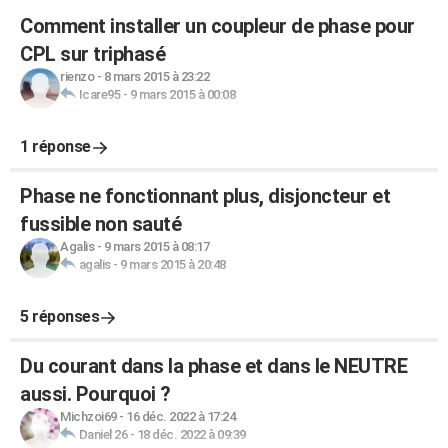
Comment installer un coupleur de phase pour
CPL sur triphasé
rienzo
-
8 mars 2015 à 23:22
Icare95
-
9 mars 2015 à 00:08
1 réponse
Phase ne fonctionnant plus, disjoncteur et
fussible non sauté
Agalis
-
9 mars 2015 à 08:17
agalis
-
9 mars 2015 à 20:48
5 réponses
Du courant dans la phase et dans le NEUTRE
aussi. Pourquoi ?
Michzoi69
-
16 déc. 2022 à 17:24
Daniel 26
-
18 déc. 2022 à 09:39