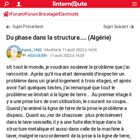
ACTUALITÉS
Forum
Forum Bricolage
Connexion
Electricité
S'inscrire
Rechercher
Société
Education
Villes
Politique
Faits Divers
Monde
+
SPORT
Sujet Précédent
Sujet Suivant
Football
Cyclisme
Forum
Coupe du monde 2026
Tennis
Rugby
CULTURE
Du phase dans la structure..... (Algérie)
TNT
Cinéma
Musique
Programme TV
Streaming
Sorties cinéma
+
FINANCE
hasni_1843
-
Modifié le 11 août 2022 à 14:39
KIDUGUEN
-
11 août 2022 à 14:38
Impôts
Immobilier
Banque
Crédit
Retraite
Epargne
Risques naturels par ville
Assurance
AUTO
slt tout le monde, je voudrais soulever le problème que j'ai
Réserver un essai
Berlines
Forum auto
Essais
Citadines
SUV
+
HIGH-TECH
rencontré...Après qu'il ma etait demandé d'inspecter un
problème dans un grand logement à trois étages, et après
Meilleur smartphone
Ordinateurs
Guide high-tech
Mobiles
Internet
Jeux vidéo
+
BRICOLAGE
avoir fait quelques testes, j'ai remarqué que tout le
problème se limitait à la ligne de terre ... Au premier étage il
Aménagement intérieur
Cuisine
Jardinage
+
Forum
Extérieur
Salle de bains
Rangement
WEEK-END
y a une prise lors de son utilisation, le courant se coupe...
Escapades
Expositions
Week-end nature
Guides de France
Patrimoine
Musées
+
Quand j'ai enlevé la ligne de terre de la prise le problème a
LIFESTYLE
disparu.. Quant au ,rez de chaussee plus précisément
Bien-être
Mode
+
Art de vivre
Loisirs
Modes de vie
dans le lave-vaisselle, il y a une fuite électrique dans la
SANTE
structure metalique et aussi dans celle de la machine à
Guide de la santé
Médicaments
+
Alimentation
Maladies
Sommeil
VOYAGE
laver, malgré le raccordement de la prise à la ligne de terre,