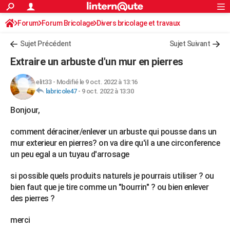
ACTUALITÉS
Forum
Forum Bricolage
Connexion
Divers bricolage et travaux
S'inscrire
Rechercher
Société
Education
Villes
Politique
Faits Divers
Monde
+
SPORT
Sujet Précédent
Sujet Suivant
Football
Cyclisme
Forum
Coupe du monde 2026
Tennis
Rugby
CULTURE
Extraire un arbuste d'un mur en pierres
TNT
Cinéma
Musique
Programme TV
Streaming
Sorties cinéma
+
FINANCE
elit33
-
Modifié le 9 oct. 2022 à 13:16
labricole47
-
9 oct. 2022 à 13:30
Impôts
Immobilier
Banque
Crédit
Retraite
Epargne
Risques naturels par ville
Assurance
AUTO
Bonjour,
Réserver un essai
Berlines
Forum auto
Essais
Citadines
SUV
+
HIGH-TECH
comment déraciner/enlever un arbuste qui pousse dans un
Meilleur smartphone
Ordinateurs
Guide high-tech
Mobiles
Internet
Jeux vidéo
+
BRICOLAGE
mur exterieur en pierres? on va dire qu'il a une circonference
un peu egal a un tuyau d'arrosage
Aménagement intérieur
Cuisine
Jardinage
+
Forum
Extérieur
Salle de bains
Rangement
WEEK-END
si possible quels produits naturels je pourrais utiliser ? ou
Escapades
Expositions
Week-end nature
Guides de France
Patrimoine
Musées
+
LIFESTYLE
bien faut que je tire comme un "bourrin" ? ou bien enlever
des pierres ?
Bien-être
Mode
+
Art de vivre
Loisirs
Modes de vie
SANTE
Guide de la santé
Médicaments
+
Alimentation
Maladies
Sommeil
merci
VOYAGE