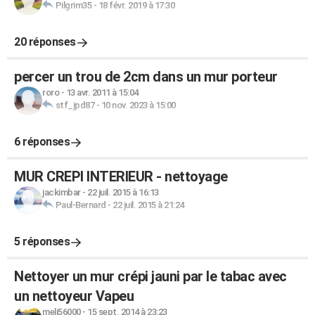
Pilgrim35
-
18 févr. 2019 à 17:30
20 réponses
percer un trou de 2cm dans un mur porteur
roro
-
13 avr. 2011 à 15:04
stf_jpd87
-
10 nov. 2023 à 15:00
6 réponses
MUR CREPI INTERIEUR - nettoyage
jackimbar
-
22 juil. 2015 à 16:13
Paul-Bernard
-
22 juil. 2015 à 21:24
5 réponses
Nettoyer un mur crépi jauni par le tabac avec
un nettoyeur Vapeu
meli56000
-
15 sept. 2014 à 23:23