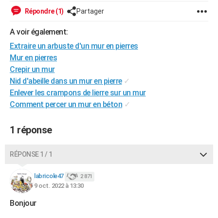
City break
Voyage de noces
Climat
Destinations
Voyage nature
Forum
+
Répondre (1)
Partager
PHOTO
A voir également:
GUIDES D'ACHAT
Extraire un arbuste d'un mur en pierres
BONS PLANS
Mur en pierres
Crepir un mur
CARTE DE VOEUX
Nid d'abeille dans un mur en pierre
✓
Carte Bonne année
Carte Pâques
Carte de Noël
Carte Saint-Valentin
Carte d'anniversaire
DICTIONNAIRE
Enlever les crampons de lierre sur un mur
Comment percer un mur en béton
✓
Biographies
Expressions
Dictionnaire
Citations
Proverbes
PROGRAMME TV
1 réponse
COPAINS D'AVANT
Se connecter
Collèges
Universités
Service militaire
S'inscrire
Lycées
Primaires
Entreprises
Avis de recherche
AVIS DE DÉCÈS
RÉPONSE 1 / 1
FORUM
labricole47
2 871
9 oct. 2022 à 13:30
Lifestyle
Sport
Television
Cinema
Bricolage
Culture
Auto
Voyage
Bonjour