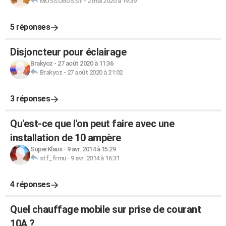
MUSSOBUSSY
-
2 mai 2020 à 19:39
5 réponses
Disjoncteur pour éclairage
Brakyoz
-
27 août 2020 à 11:36
Brakyoz
-
27 août 2020 à 21:02
3 réponses
Qu'est-ce que l'on peut faire avec une
installation de 10 ampère
SuperKlaus
-
9 avr. 2014 à 15:29
stf_frmu
-
9 avr. 2014 à 16:31
4 réponses
Quel chauffage mobile sur prise de courant
10A ?