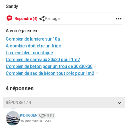
City break
Voyage de noces
Climat
Destinations
Voyage nature
Forum
+
Sandy
PHOTO
GUIDES D'ACHAT
Répondre (4)
Partager
BONS PLANS
A voir également:
Combien de lumiere sur 10a
CARTE DE VOEUX
A combien doit etre un frigo
Carte Bonne année
Carte Pâques
Carte de Noël
Carte Saint-Valentin
Carte d'anniversaire
Lumiere bleu moustique
DICTIONNAIRE
Combien de carreaux 30x30 pour 1m2
Biographies
Expressions
Dictionnaire
Citations
Proverbes
PROGRAMME TV
Combien de beton pour un trou de 30x30x30
✓
Combien de sac de béton tout prêt pour 1m2
✓
COPAINS D'AVANT
Se connecter
Collèges
Universités
Service militaire
S'inscrire
Lycées
Primaires
Entreprises
Avis de recherche
4 réponses
AVIS DE DÉCÈS
FORUM
RÉPONSE 1 / 4
Lifestyle
Sport
Television
Cinema
Bricolage
Culture
Auto
Voyage
KIDUGUEN
5 112
15 janv. 2023 à 12:41