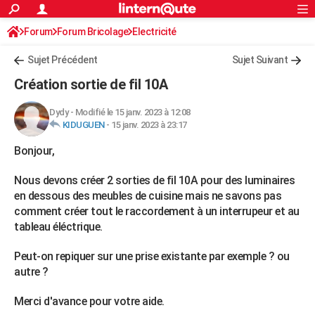
ACTUALITÉS
Forum
Forum Bricolage
Connexion
Electricité
S'inscrire
Rechercher
Société
Education
Villes
Politique
Faits Divers
Monde
+
SPORT
Sujet Précédent
Sujet Suivant
Football
Cyclisme
Forum
Coupe du monde 2026
Tennis
Rugby
CULTURE
Création sortie de fil 10A
TNT
Cinéma
Musique
Programme TV
Streaming
Sorties cinéma
+
FINANCE
Dydy
-
Modifié le 15 janv. 2023 à 12:08
KIDUGUEN
-
15 janv. 2023 à 23:17
Impôts
Immobilier
Banque
Crédit
Retraite
Epargne
Risques naturels par ville
Assurance
AUTO
Bonjour,
Réserver un essai
Berlines
Forum auto
Essais
Citadines
SUV
+
HIGH-TECH
Nous devons créer 2 sorties de fil 10A pour des luminaires
Meilleur smartphone
Ordinateurs
Guide high-tech
Mobiles
Internet
Jeux vidéo
+
BRICOLAGE
en dessous des meubles de cuisine mais ne savons pas
comment créer tout le raccordement à un interrupeur et au
Aménagement intérieur
Cuisine
Jardinage
+
Forum
Extérieur
Salle de bains
Rangement
WEEK-END
tableau éléctrique.
Escapades
Expositions
Week-end nature
Guides de France
Patrimoine
Musées
+
LIFESTYLE
Peut-on repiquer sur une prise existante par exemple ? ou
autre ?
Bien-être
Mode
+
Art de vivre
Loisirs
Modes de vie
SANTE
Guide de la santé
Médicaments
+
Alimentation
Maladies
Sommeil
Merci d'avance pour votre aide.
VOYAGE