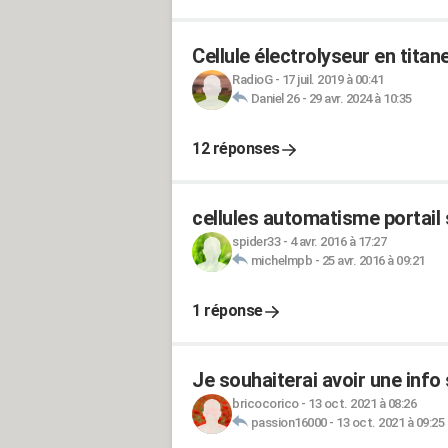
Cellule électrolyseur en titan
RadioG
-
17 juil. 2019 à 00:41
Daniel 26
-
29 avr. 2024 à 10:35
12 réponses
cellules automatisme portail
spider33
-
4 avr. 2016 à 17:27
michelmpb
-
25 avr. 2016 à 09:21
1 réponse
Je souhaiterai avoir une info
bricocorico
-
13 oct. 2021 à 08:26
passion16000
-
13 oct. 2021 à 09:25