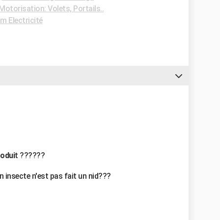
otorisation: Volets, Portails..
m Electricité
rodui
t ??????
un insecte n'est pas fait un nid???