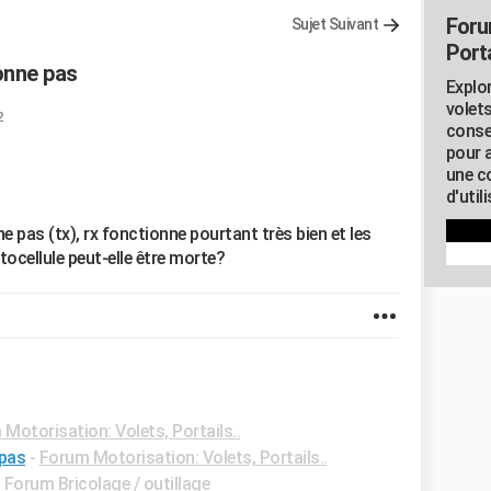
Foru
Sujet Suivant
Porta
onne pas
Explor
volets
2
conse
pour 
une c
d'util
 pas (tx), rx fonctionne pourtant très bien et les
ocellule peut-elle être morte?
Motorisation: Volets, Portails..
 pas
-
Forum Motorisation: Volets, Portails..
-
Forum Bricolage / outillage