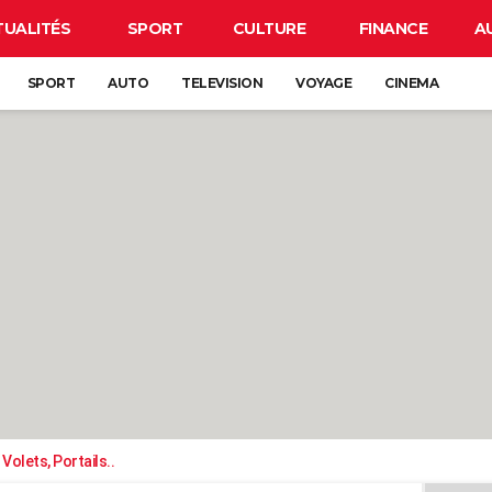
TUALITÉS
SPORT
CULTURE
FINANCE
A
SPORT
AUTO
TELEVISION
VOYAGE
CINEMA
Volets, Portails..