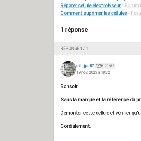
Réparer cellule électrolyseur
-
Forum M
Comment suprimer les cellules
-
Foru
1 réponse
RÉPONSE 1 / 1
stf_jpd87
29 938
19 nov. 2023 à 18:32
Bonsoir
Sans la marque et la référence du p
Démonter cette cellule et vérifier qu'
Cordialement.