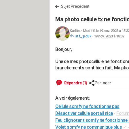
Sujet Précédent
Ma photo cellule tx ne foncti
Karlito
-
Modifié le 19 nov. 2023 à 15:3
stf_jpd87
-
19 nov. 2023 à 18:32
Bonjour,
Une de mes photocellule ne fonctionne
branchements sont bien fait. Ma phot
Répondre (1)
Partager
A voir également:
Cellule somfy ne fonctionne pas
Désactiver cellule portail nice
-
Forum 
Feu clignotant somfy ne fonctionne
Volet somfy ne communique plus
✓