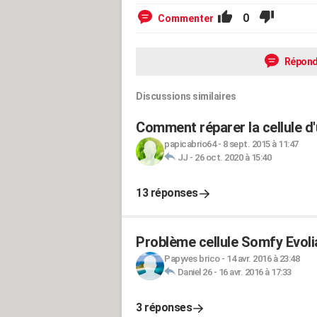
0
Commenter
Répond
Discussions similaires
Comment réparer la cellule d'
papicabrio64
-
8 sept. 2015 à 11:47
JJ
-
26 oct. 2020 à 15:40
13 réponses
Problème cellule Somfy Evoli
Papyves brico
-
14 avr. 2016 à 23:48
Daniel 26
-
16 avr. 2016 à 17:33
3 réponses