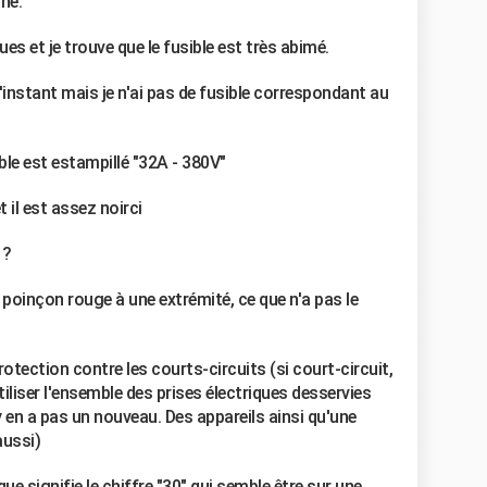
ché.
ues et je trouve que le fusible est très abimé.
instant mais je n'ai pas de fusible correspondant au
le est estampillé "32A - 380V"
 il est assez noirci
 ?
e poinçon rouge à une extrémité, ce que n'a pas le
otection contre les courts-circuits (si court-circuit,
'utiliser l'ensemble des prises électriques desservies
'y en a pas un nouveau. Des appareils ainsi qu'une
aussi)
ue signifie le chiffre "30" qui semble être sur une