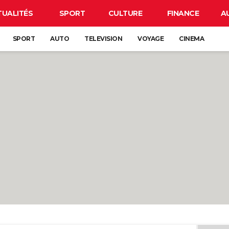
TUALITÉS
SPORT
CULTURE
FINANCE
A
SPORT
AUTO
TELEVISION
VOYAGE
CINEMA