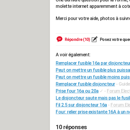
molette internet apparemment à coté 
Merci pour votre aide, photos à suiv
Répondre (10)
Posez votre que
A voir également:
Remplacer fusible 16a par disjoncteu
Peut on mettre un fusible plus puiss
Peut on mettre un fusible moins pui
Remplacer fusible disjoncteur
- Guide
Prise four 16a ou 20a
✓
-
Forum Elec
Le disjoncteur saute mais pas le fusi
Fil 2.5 sur disjoncteur 16a
-
Forum Ele
Four: relier prise existante 16A à un
10 réponses