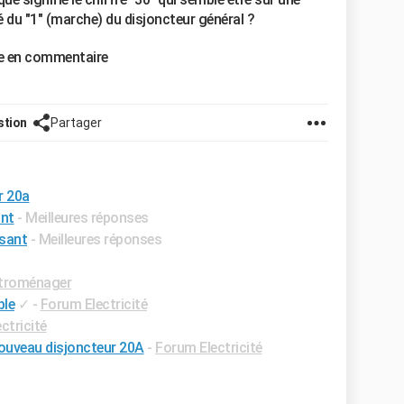
du "1" (marche) du disjoncteur général ?
re en commentaire
stion
Partager
r 20a
ant
- Meilleures réponses
ssant
- Meilleures réponses
troménager
ble
✓
-
Forum Electricité
ctricité
 nouveau disjoncteur 20A
-
Forum Electricité