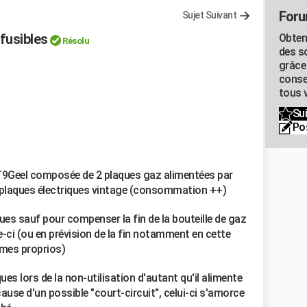
Foru
Sujet Suivant
fusibles
Obten
Résolu
des s
grâce
conse
tous v
Sui
Po
 T9Geel composée de 2 plaques gaz alimentées par
 2 plaques électriques vintage (consommation ++)
ques sauf pour compenser la fin de la bouteille de gaz
-ci (ou en prévision de la fin notamment en cette
 mes proprios)
ues lors de la non-utilisation d'autant qu'il alimente
cause d'un possible "court-circuit", celui-ci s'amorce