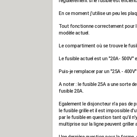
régulièrement si le fusible est enclen
En ce moment j'utilise un peu les plaq
Tout fonctionne correctement pour l'
modèle actuel.
Le compartiment où se trouve le fusib
Le fusible actuel est un "20A- 500V" et
Puis-je remplacer par un "25A - 400V"
A noter : le fusible 25A a une sorte d
fusible 20A.
Egalement le disjoncteur n'a pas de pr
le fusible grille et il est impossible d
par le fusible en question tant qu'il n
multiprise sur la ligne peuvent griller 
Une dernière question pour la forme, q