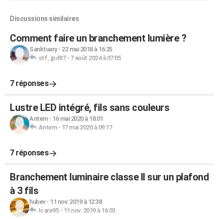
Discussions similaires
Comment faire un branchement lumière ?
Sanktuary
-
22 mai 2018 à 16:25
stf_jpd87
-
7 août 2024 à 07:05
7 réponses
Lustre LED intégré, fils sans couleurs
Antem
-
16 mai 2020 à 18:01
Antem
-
17 mai 2020 à 09:17
7 réponses
Branchement luminaire classe II sur un plafond
à 3 fils
hubev
-
11 nov. 2019 à 12:38
Icare95
-
11 nov. 2019 à 16:03