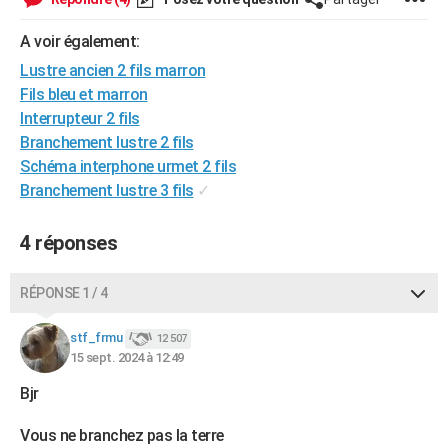
City break
Voyage de noces
Climat
Destinations
Voyage nature
Forum
+
PHOTO
A voir également:
GUIDES D'ACHAT
Lustre ancien 2 fils marron
Fils bleu et marron
BONS PLANS
Interrupteur 2 fils
Branchement lustre 2 fils
CARTE DE VOEUX
Schéma interphone urmet 2 fils
Carte Bonne année
Carte Pâques
Carte de Noël
Carte Saint-Valentin
Carte d'anniversaire
DICTIONNAIRE
Branchement lustre 3 fils
✓
Biographies
Expressions
Dictionnaire
Citations
Proverbes
PROGRAMME TV
4 réponses
COPAINS D'AVANT
RÉPONSE 1 / 4
Se connecter
Collèges
Universités
Service militaire
S'inscrire
Lycées
Primaires
Entreprises
Avis de recherche
AVIS DE DÉCÈS
stf_frmu
12 507
FORUM
15 sept. 2024 à 12:49
Lifestyle
Sport
Television
Cinema
Bricolage
Culture
Auto
Voyage
Bjr
Vous ne branchez pas la terre