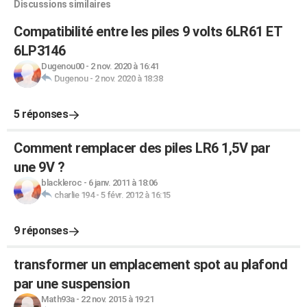
Discussions similaires
Compatibilité entre les piles 9 volts 6LR61 ET
6LP3146
Dugenou00
-
2 nov. 2020 à 16:41
Dugenou
-
2 nov. 2020 à 18:38
5 réponses
Comment remplacer des piles LR6 1,5V par
une 9V ?
blackleroc
-
6 janv. 2011 à 18:06
charlie 194
-
5 févr. 2012 à 16:15
9 réponses
transformer un emplacement spot au plafond
par une suspension
Math93a
-
22 nov. 2015 à 19:21