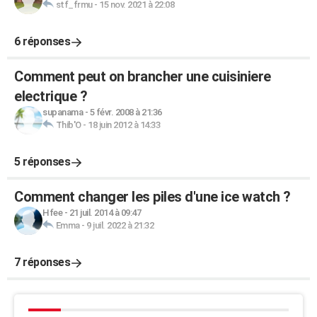
stf_frmu
-
15 nov. 2021 à 22:08
6 réponses
Comment peut on brancher une cuisiniere
electrique ?
supanama
-
5 févr. 2008 à 21:36
Thib'O
-
18 juin 2012 à 14:33
5 réponses
Comment changer les piles d'une ice watch ?
Hfee
-
21 juil. 2014 à 09:47
Emma
-
9 juil. 2022 à 21:32
7 réponses