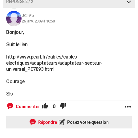
RÉPONSE 2 / 2
JCinFo
26 janv. 2009 à 10:50
Bonjour,
Suit le lien:
http://www.pearl.fr/cables/cables-
electriques/adaptateurs/adaptateur-secteur-
universel_PE7093.html
Courage
Sls
0
Commenter
Répondre
Posez votre question