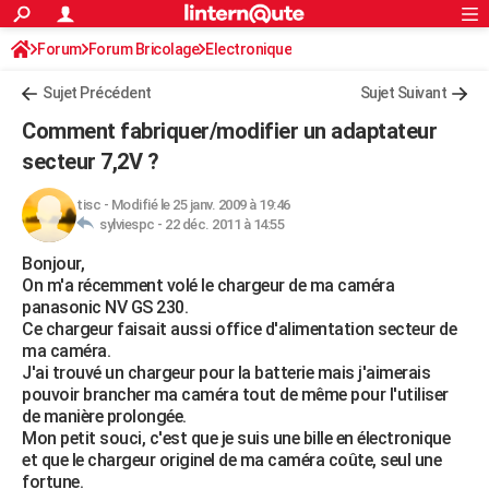
ACTUALITÉS
Forum
Forum Bricolage
Connexion
Electronique
S'inscrire
Rechercher
Société
Education
Villes
Politique
Faits Divers
Monde
+
SPORT
Sujet Précédent
Sujet Suivant
Football
Cyclisme
Forum
Coupe du monde 2026
Tennis
Rugby
CULTURE
Comment fabriquer/modifier un adaptateur
TNT
Cinéma
Musique
Programme TV
Streaming
Sorties cinéma
+
secteur 7,2V ?
FINANCE
Impôts
Immobilier
Banque
Crédit
Retraite
Epargne
Risques naturels par ville
Assurance
AUTO
tisc
-
Modifié le 25 janv. 2009 à 19:46
sylviespc -
22 déc. 2011 à 14:55
Réserver un essai
Berlines
Forum auto
Essais
Citadines
SUV
+
HIGH-TECH
Bonjour,
On m'a récemment volé le chargeur de ma caméra
Meilleur smartphone
Ordinateurs
Guide high-tech
Mobiles
Internet
Jeux vidéo
+
BRICOLAGE
panasonic NV GS 230.
Ce chargeur faisait aussi office d'alimentation secteur de
Aménagement intérieur
Cuisine
Jardinage
+
Forum
Extérieur
Salle de bains
Rangement
WEEK-END
ma caméra.
J'ai trouvé un chargeur pour la batterie mais j'aimerais
Escapades
Expositions
Week-end nature
Guides de France
Patrimoine
Musées
+
LIFESTYLE
pouvoir brancher ma caméra tout de même pour l'utiliser
de manière prolongée.
Bien-être
Mode
+
Art de vivre
Loisirs
Modes de vie
SANTE
Mon petit souci, c'est que je suis une bille en électronique
et que le chargeur originel de ma caméra coûte, seul une
Guide de la santé
Médicaments
+
Alimentation
Maladies
Sommeil
VOYAGE
fortune.