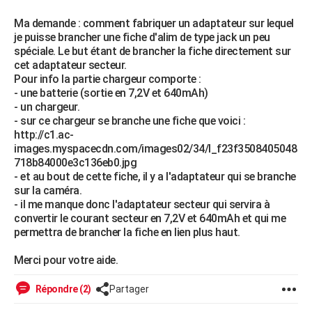
City break
Voyage de noces
Climat
Destinations
Voyage nature
Forum
+
PHOTO
Ma demande : comment fabriquer un adaptateur sur lequel
je puisse brancher une fiche d'alim de type jack un peu
GUIDES D'ACHAT
spéciale. Le but étant de brancher la fiche directement sur
cet adaptateur secteur.
BONS PLANS
Pour info la partie chargeur comporte :
- une batterie (sortie en 7,2V et 640mAh)
CARTE DE VOEUX
- un chargeur.
- sur ce chargeur se branche une fiche que voici :
Carte Bonne année
Carte Pâques
Carte de Noël
Carte Saint-Valentin
Carte d'anniversaire
DICTIONNAIRE
http://c1.ac-
images.myspacecdn.com/images02/34/l_f23f3508405048
Biographies
Expressions
Dictionnaire
Citations
Proverbes
PROGRAMME TV
718b84000e3c136eb0.jpg
- et au bout de cette fiche, il y a l'adaptateur qui se branche
COPAINS D'AVANT
sur la caméra.
- il me manque donc l'adaptateur secteur qui servira à
Se connecter
Collèges
Universités
Service militaire
S'inscrire
Lycées
Primaires
Entreprises
Avis de recherche
AVIS DE DÉCÈS
convertir le courant secteur en 7,2V et 640mAh et qui me
permettra de brancher la fiche en lien plus haut.
FORUM
Merci pour votre aide.
Lifestyle
Sport
Television
Cinema
Bricolage
Culture
Auto
Voyage
Répondre (2)
Partager