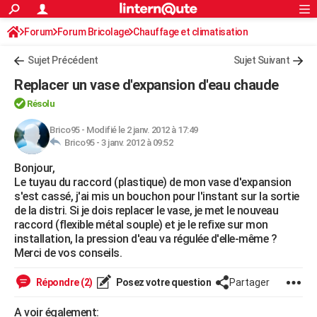
ACTUALITÉS
Forum
Forum Bricolage
Connexion
Chauffage et climatisation
S'inscrire
Rechercher
Société
Education
Villes
Politique
Faits Divers
Monde
+
SPORT
Sujet Précédent
Sujet Suivant
Football
Cyclisme
Forum
Coupe du monde 2026
Tennis
Rugby
CULTURE
Replacer un vase d'expansion d'eau chaude
TNT
Cinéma
Musique
Programme TV
Streaming
Sorties cinéma
+
FINANCE
Résolu
Impôts
Immobilier
Banque
Crédit
Retraite
Epargne
Risques naturels par ville
Assurance
Brico95
-
Modifié le 2 janv. 2012 à 17:49
AUTO
Brico95 -
3 janv. 2012 à 09:52
Réserver un essai
Berlines
Forum auto
Essais
Citadines
SUV
+
HIGH-TECH
Bonjour,
Le tuyau du raccord (plastique) de mon vase d'expansion
Meilleur smartphone
Ordinateurs
Guide high-tech
Mobiles
Internet
Jeux vidéo
+
BRICOLAGE
s'est cassé, j'ai mis un bouchon pour l'instant sur la sortie
de la distri. Si je dois replacer le vase, je met le nouveau
Aménagement intérieur
Cuisine
Jardinage
+
Forum
Extérieur
Salle de bains
Rangement
WEEK-END
raccord (flexible métal souple) et je le refixe sur mon
installation, la pression d'eau va régulée d'elle-même ?
Escapades
Expositions
Week-end nature
Guides de France
Patrimoine
Musées
+
LIFESTYLE
Merci de vos conseils.
Bien-être
Mode
+
Art de vivre
Loisirs
Modes de vie
SANTE
Répondre (2)
Posez votre question
Partager
Guide de la santé
Médicaments
+
Alimentation
Maladies
Sommeil
VOYAGE
A voir également: