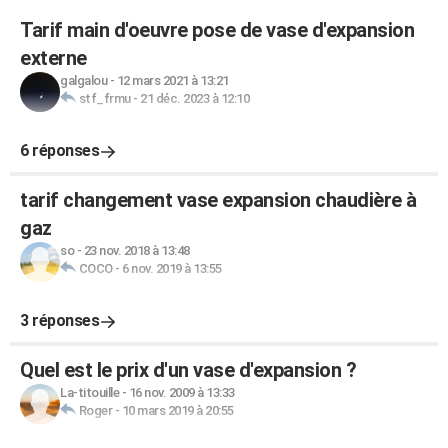
Tarif main d'oeuvre pose de vase d'expansion
externe
galgalou
-
12 mars 2021 à 13:21
stf_frmu
-
21 déc. 2023 à 12:10
6 réponses
tarif changement vase expansion chaudière à
gaz
so
-
23 nov. 2018 à 13:48
COCO
-
6 nov. 2019 à 13:55
3 réponses
Quel est le prix d'un vase d'expansion ?
La-titouille
-
16 nov. 2009 à 13:33
Roger
-
10 mars 2019 à 20:55