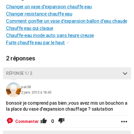
City break
Voyage de noces
Climat
Destinations
Voyage nature
Forum
+
Changer un vase d'expansion chauffe eau
PHOTO
Changer resistance chauffe eau
GUIDES D'ACHAT
Comment gonfler un vase d'expansion ballon d'eau chaude
Chauffe eau qui claque
BONS PLANS
Chauffe-eau mode auto sans heure creuse
Fuite chauffe eau par le haut
✓
CARTE DE VOEUX
Carte Bonne année
Carte Pâques
Carte de Noël
Carte Saint-Valentin
Carte d'anniversaire
DICTIONNAIRE
2 réponses
Biographies
Expressions
Dictionnaire
Citations
Proverbes
PROGRAMME TV
RÉPONSE 1 / 2
COPAINS D'AVANT
pat38
Se connecter
Collèges
Universités
Service militaire
S'inscrire
Lycées
Primaires
Entreprises
Avis de recherche
AVIS DE DÉCÈS
2 janv. 2012 à 18:43
bonsoir je comprend pas bien ,vous avez mis un bouchon a
FORUM
la place du vase d'expansion chauffage ? salutation
Lifestyle
Sport
Television
Cinema
Bricolage
Culture
Auto
Voyage
0
Commenter