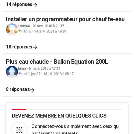
14 réponses
Installer un programmateur pour chauffe-eau
tony44
-
28 nov. 2018 à 21:17
tony
-
14 janv. 2021 à 19:29
18 réponses
Plus eau chaude - Ballon Equation 200L
Enna
-
6 mars 2015 à 17:11
stf_jpd87
-
14 juil. 2018 à 08:17
8 réponses
DEVENEZ MEMBRE EN QUELQUES CLICS
Connectez-vous simplement avec ceux qui
partagent vos intérêts