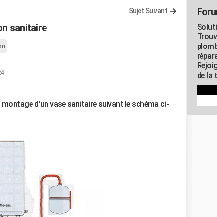
Foru
Sujet Suivant
n sanitaire
Solut
Trouv
plomb
on
répar
Rejoi
24
de la 
le montage d'un vase sanitaire suivant le schéma ci-