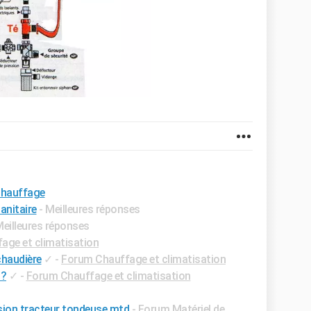
chauffage
nitaire
- Meilleures réponses
Meilleures réponses
age et climatisation
chaudière
✓
-
Forum Chauffage et climatisation
 ?
✓
-
Forum Chauffage et climatisation
ion tracteur tondeuse mtd
-
Forum Matériel de