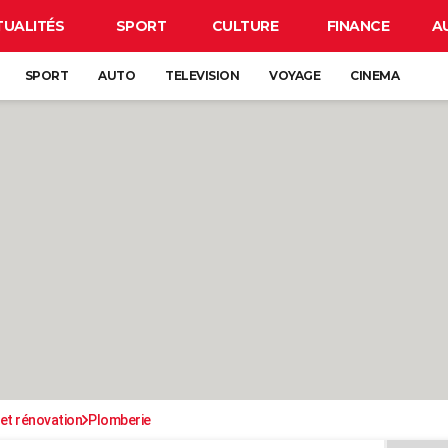
TUALITÉS
SPORT
CULTURE
FINANCE
A
SPORT
AUTO
TELEVISION
VOYAGE
CINEMA
et rénovation
Plomberie