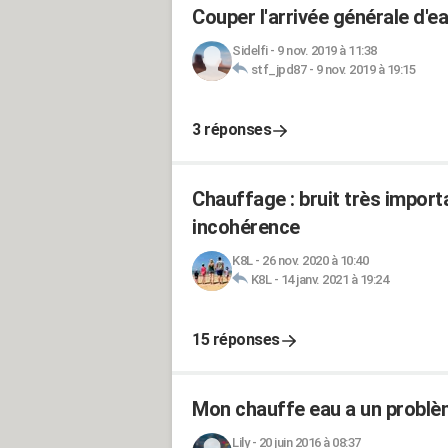
Couper l'arrivée générale d'ea
Sidelfi
-
9 nov. 2019 à 11:38
stf_jpd87
-
9 nov. 2019 à 19:15
3 réponses
Chauffage : bruit très import
incohérence
K8L
-
26 nov. 2020 à 10:40
K8L
-
14 janv. 2021 à 19:24
15 réponses
Mon chauffe eau a un problè
Lily
-
20 juin 2016 à 08:37