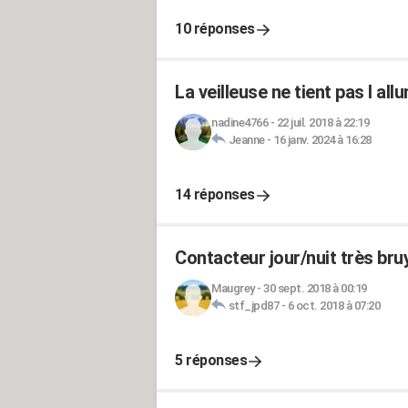
10 réponses
La veilleuse ne tient pas l al
nadine4766
-
22 juil. 2018 à 22:19
Jeanne
-
16 janv. 2024 à 16:28
14 réponses
Contacteur jour/nuit très bru
Maugrey
-
30 sept. 2018 à 00:19
stf_jpd87
-
6 oct. 2018 à 07:20
5 réponses