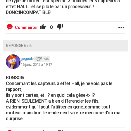
ce type de moteur est special...3 bobines..et 3 capteurs a
effet HALL...et se pilote par un processeur..!
DONC:INCOMPATIBLE!
0
Commenter
RÉPONSE 6 / 6
gegecle
435
16 janv. 2012 à 19:17
BONSOIR:
Concernant les capteurs à effet Hall, je ne vois pas le
rapport,
ils y sont certes, et...? en quoi cela gêne-t-il?
A RIEN!.SEULEMENT a bien differencier les fils..
evidemment qu'il peut l'utiliser en gene..comme tout
moteur..mais bon..le rendement va etre mediocre.d'ou ma
surprise.