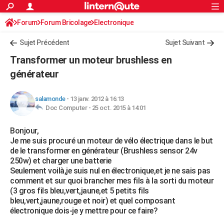
ACTUALITÉS
Forum
Forum Bricolage
Connexion
Electronique
S'inscrire
Rechercher
Société
Education
Villes
Politique
Faits Divers
Monde
+
SPORT
Sujet Précédent
Sujet Suivant
Football
Cyclisme
Forum
Coupe du monde 2026
Tennis
Rugby
CULTURE
Transformer un moteur brushless en
TNT
Cinéma
Musique
Programme TV
Streaming
Sorties cinéma
+
générateur
FINANCE
Impôts
Immobilier
Banque
Crédit
Retraite
Epargne
Risques naturels par ville
Assurance
AUTO
salamonde
-
13 janv. 2012 à 16:13
Doc Computer -
25 oct. 2015 à 14:01
Réserver un essai
Berlines
Forum auto
Essais
Citadines
SUV
+
HIGH-TECH
Bonjour,
Meilleur smartphone
Ordinateurs
Guide high-tech
Mobiles
Internet
Jeux vidéo
+
BRICOLAGE
Je me suis procuré un moteur de vélo électrique dans le but
de le transformer en générateur (Brushless sensor 24v
Aménagement intérieur
Cuisine
Jardinage
+
Forum
Extérieur
Salle de bains
Rangement
WEEK-END
250w) et charger une batterie
Seulement voilà,je suis nul en électronique,et je ne sais pas
Escapades
Expositions
Week-end nature
Guides de France
Patrimoine
Musées
+
LIFESTYLE
comment et sur quoi brancher mes fils à la sorti du moteur
(3 gros fils bleu,vert,jaune,et 5 petits fils
Bien-être
Mode
+
Art de vivre
Loisirs
Modes de vie
SANTE
bleu,vert,jaune,rouge et noir) et quel composant
électronique dois-je y mettre pour ce faire?
Guide de la santé
Médicaments
+
Alimentation
Maladies
Sommeil
VOYAGE