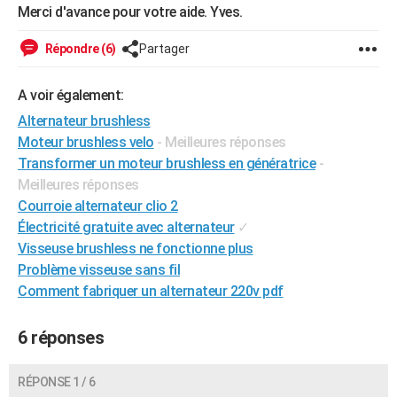
Merci d'avance pour votre aide. Yves.
City break
Voyage de noces
Climat
Destinations
Voyage nature
Forum
+
PHOTO
Répondre (6)
Partager
GUIDES D'ACHAT
BONS PLANS
A voir également:
Alternateur brushless
CARTE DE VOEUX
Moteur brushless velo
- Meilleures réponses
Carte Bonne année
Carte Pâques
Carte de Noël
Carte Saint-Valentin
Carte d'anniversaire
Transformer un moteur brushless en génératrice
-
DICTIONNAIRE
Meilleures réponses
Biographies
Expressions
Dictionnaire
Citations
Proverbes
PROGRAMME TV
Courroie alternateur clio 2
Électricité gratuite avec alternateur
✓
COPAINS D'AVANT
Visseuse brushless ne fonctionne plus
Se connecter
Collèges
Universités
Service militaire
S'inscrire
Lycées
Primaires
Entreprises
Avis de recherche
Problème visseuse sans fil
AVIS DE DÉCÈS
Comment fabriquer un alternateur 220v pdf
FORUM
6 réponses
Lifestyle
Sport
Television
Cinema
Bricolage
Culture
Auto
Voyage
RÉPONSE 1 / 6