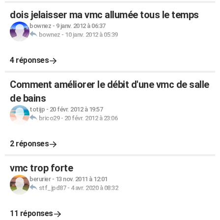
dois jelaisser ma vmc allumée tous le temps
bownez
-
9 janv. 2012 à 06:37
bownez
-
10 janv. 2012 à 05:39
4 réponses
Comment améliorer le débit d'une vmc de salle
de bains
totijp
-
20 févr. 2012 à 19:57
brico29
-
20 févr. 2012 à 23:06
2 réponses
vmc trop forte
berurier
-
13 nov. 2011 à 12:01
stf_jpd87
-
4 avr. 2020 à 08:32
11 réponses