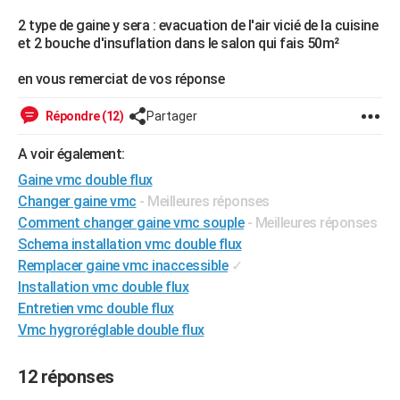
City break
Voyage de noces
Climat
Destinations
Voyage nature
Forum
+
PHOTO
2 type de gaine y sera : evacuation de l'air vicié de la cuisine
et 2 bouche d'insuflation dans le salon qui fais 50m²
GUIDES D'ACHAT
en vous remerciat de vos réponse
BONS PLANS
Répondre (12)
Partager
CARTE DE VOEUX
A voir également:
Carte Bonne année
Carte Pâques
Carte de Noël
Carte Saint-Valentin
Carte d'anniversaire
DICTIONNAIRE
Gaine vmc double flux
Biographies
Expressions
Dictionnaire
Citations
Proverbes
Changer gaine vmc
- Meilleures réponses
PROGRAMME TV
Comment changer gaine vmc souple
- Meilleures réponses
COPAINS D'AVANT
Schema installation vmc double flux
Remplacer gaine vmc inaccessible
✓
Se connecter
Collèges
Universités
Service militaire
S'inscrire
Lycées
Primaires
Entreprises
Avis de recherche
AVIS DE DÉCÈS
Installation vmc double flux
Entretien vmc double flux
FORUM
Vmc hygroréglable double flux
Lifestyle
Sport
Television
Cinema
Bricolage
Culture
Auto
Voyage
12 réponses