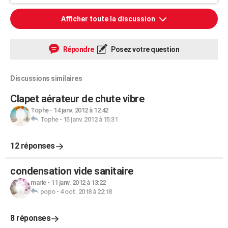
Afficher toute la discussion
Répondre
Posez votre question
Discussions similaires
Clapet aérateur de chute vibre
Tophe
-
14 janv. 2012 à 12:42
Tophe
-
15 janv. 2012 à 15:31
12 réponses
condensation vide sanitaire
marie
-
11 janv. 2012 à 13:22
popo
-
4 oct. 2018 à 22:18
8 réponses