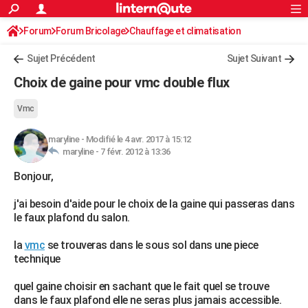
ACTUALITÉS
Forum
Forum Bricolage
Connexion
Chauffage et climatisation
S'inscrire
Rechercher
Société
Education
Villes
Politique
Faits Divers
Monde
+
SPORT
Sujet Précédent
Sujet Suivant
Football
Cyclisme
Forum
Coupe du monde 2026
Tennis
Rugby
CULTURE
Choix de gaine pour vmc double flux
TNT
Cinéma
Musique
Programme TV
Streaming
Sorties cinéma
+
FINANCE
Vmc
Impôts
Immobilier
Banque
Crédit
Retraite
Epargne
Risques naturels par ville
Assurance
AUTO
maryline
-
Modifié le 4 avr. 2017 à 15:12
maryline -
7 févr. 2012 à 13:36
Réserver un essai
Berlines
Forum auto
Essais
Citadines
SUV
+
HIGH-TECH
Bonjour,
Meilleur smartphone
Ordinateurs
Guide high-tech
Mobiles
Internet
Jeux vidéo
+
BRICOLAGE
j'ai besoin d'aide pour le choix de la gaine qui passeras dans
Aménagement intérieur
Cuisine
Jardinage
+
Forum
Extérieur
Salle de bains
Rangement
WEEK-END
le faux plafond du salon.
Escapades
Expositions
Week-end nature
Guides de France
Patrimoine
Musées
+
LIFESTYLE
la
vmc
se trouveras dans le sous sol dans une piece
technique
Bien-être
Mode
+
Art de vivre
Loisirs
Modes de vie
SANTE
quel gaine choisir en sachant que le fait quel se trouve
Guide de la santé
Médicaments
+
Alimentation
Maladies
Sommeil
VOYAGE
dans le faux plafond elle ne seras plus jamais accessible.