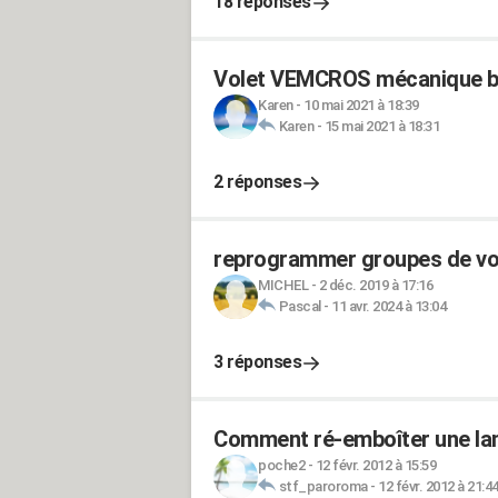
18 réponses
Volet VEMCROS mécanique b
Karen
-
10 mai 2021 à 18:39
Karen
-
15 mai 2021 à 18:31
2 réponses
reprogrammer groupes de vol
MICHEL
-
2 déc. 2019 à 17:16
Pascal
-
11 avr. 2024 à 13:04
3 réponses
Comment ré-emboîter une lam
poche2
-
12 févr. 2012 à 15:59
stf_paroroma
-
12 févr. 2012 à 21:4