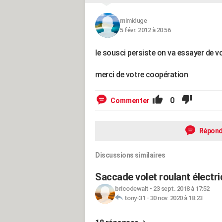
mimiduge
5 févr. 2012 à 20:56
le sousci persiste on va essayer de vo
merci de votre coopération
0
Commenter
Répond
Discussions similaires
Saccade volet roulant électr
bricodewalt
-
23 sept. 2018 à 17:52
tony-31
-
30 nov. 2020 à 18:23