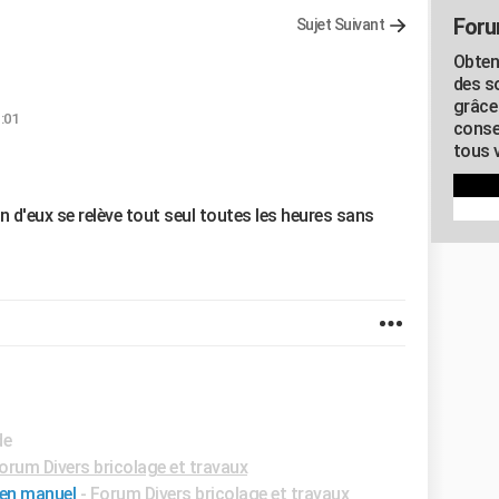
Foru
Sujet Suivant
Obten
des s
grâce
1:01
conse
tous v
'un d'eux se relève tout seul toutes les heures sans
de
orum Divers bricolage et travaux
 en manuel
-
Forum Divers bricolage et travaux