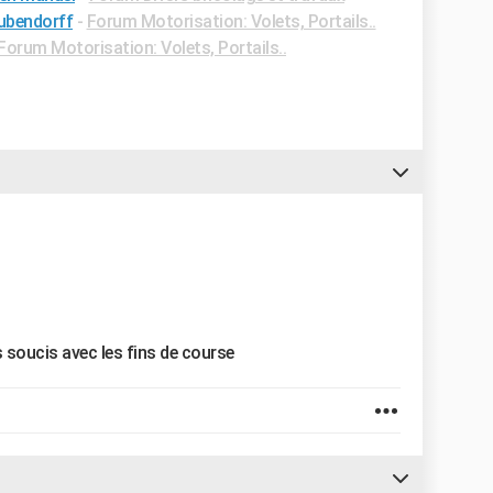
bubendorff
-
Forum Motorisation: Volets, Portails..
Forum Motorisation: Volets, Portails..
s soucis avec les fins de course