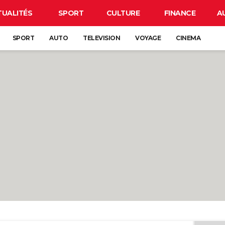
TUALITÉS
SPORT
CULTURE
FINANCE
A
SPORT
AUTO
TELEVISION
VOYAGE
CINEMA