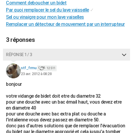
Comment deboucher un bidet
City break
Voyage de noces
Climat
Destinations
Voyage nature
Forum
+
PHOTO
Par quoi remplacer le sel du lave vaisselle
✓
Sel ou vinaigre pour mon lave vaiselles
GUIDES D'ACHAT
Remplacer un détecteur de mouvement par un interrupteur
BONS PLANS
3 réponses
CARTE DE VOEUX
Carte Bonne année
Carte Pâques
Carte de Noël
Carte Saint-Valentin
Carte d'anniversaire
RÉPONSE 1 / 3
DICTIONNAIRE
Biographies
Expressions
Dictionnaire
Citations
Proverbes
PROGRAMME TV
stf_frmu
12 511
23 avr. 2012 à 08:28
COPAINS D'AVANT
bonjour
Se connecter
Collèges
Universités
Service militaire
S'inscrire
Lycées
Primaires
Entreprises
Avis de recherche
AVIS DE DÉCÈS
votre vidange de bidet doit etre du diametre 32
pour une douche avec un bac émail haut, vous devez etre
FORUM
en diametre 40
pour une douche avec bac extra plat ou douche a
Lifestyle
Sport
Television
Cinema
Bricolage
Culture
Auto
Voyage
l'intalienne vous devez passez en diametre 50.
donc pas d'autres solutions que de remplacer l'évacuation
du bidet par le diametre approprié et cela jusqu'a tomber