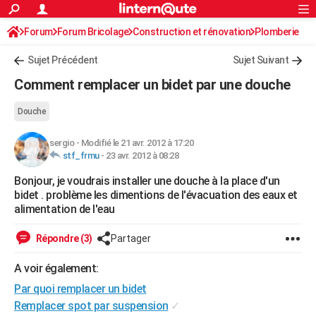
ACTUALITÉS
Forum
Forum Bricolage
Connexion
Construction et rénovation
S'inscrire
Plomberie
Rechercher
Société
Education
Villes
Politique
Faits Divers
Monde
+
SPORT
Sujet Précédent
Sujet Suivant
Football
Cyclisme
Forum
Coupe du monde 2026
Tennis
Rugby
CULTURE
Comment remplacer un bidet par une douche
TNT
Cinéma
Musique
Programme TV
Streaming
Sorties cinéma
+
FINANCE
Douche
Impôts
Immobilier
Banque
Crédit
Retraite
Epargne
Risques naturels par ville
Assurance
AUTO
sergio
-
Modifié le 21 avr. 2012 à 17:20
stf_frmu
-
23 avr. 2012 à 08:28
Réserver un essai
Berlines
Forum auto
Essais
Citadines
SUV
+
HIGH-TECH
Bonjour, je voudrais installer une douche à la place d'un
Meilleur smartphone
Ordinateurs
Guide high-tech
Mobiles
Internet
Jeux vidéo
+
BRICOLAGE
bidet . problème les dimentions de l'évacuation des eaux et
alimentation de l'eau
Aménagement intérieur
Cuisine
Jardinage
+
Forum
Extérieur
Salle de bains
Rangement
WEEK-END
Répondre (3)
Partager
Escapades
Expositions
Week-end nature
Guides de France
Patrimoine
Musées
+
LIFESTYLE
A voir également:
Bien-être
Mode
+
Art de vivre
Loisirs
Modes de vie
SANTE
Par quoi remplacer un bidet
Guide de la santé
Médicaments
+
Alimentation
Maladies
Sommeil
VOYAGE
Remplacer spot par suspension
✓