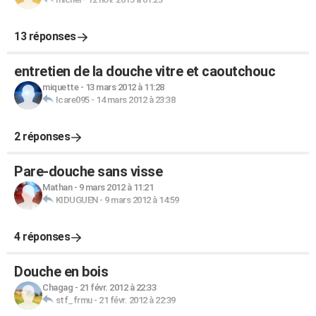
13 réponses
entretien de la douche vitre et caoutchouc
miquette
-
13 mars 2012 à 11:28
Icare095
-
14 mars 2012 à 23:38
2 réponses
Pare-douche sans visse
Mathan
-
9 mars 2012 à 11:21
KIDUGUEN
-
9 mars 2012 à 14:59
4 réponses
Douche en bois
Chagag
-
21 févr. 2012 à 22:33
stf_frmu
-
21 févr. 2012 à 22:39