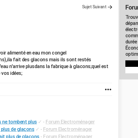
Foru
Sujet Suivant
Trouv
dépan
élect
commu
durée
Écono
voir alimenté en eau mon congel
optimi
ans),ila fait des glacons mais ils sont restés
l'eau n'arrive plusdans la fabrique à glacons;quel est
 vos idées;
s ne tombent plus
✓
-
Forum Electroménager
 plus de glaçons
✓
-
Forum Electroménager
ait plus de glaçons
-
Forum Electroménager