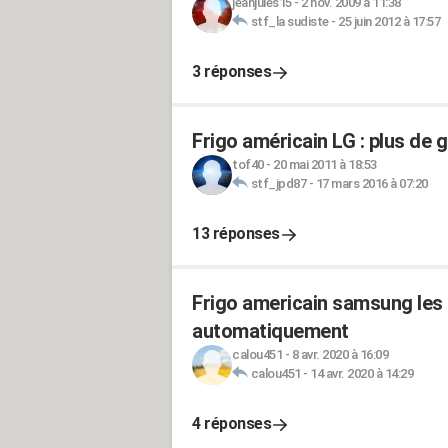
jeanjules15
-
2 nov. 2009 à 11:38
stf_la sudiste
-
25 juin 2012 à 17:57
3 réponses
Frigo américain LG : plus de g
tof40
-
20 mai 2011 à 18:53
stf_jpd87
-
17 mars 2016 à 07:20
13 réponses
Frigo americain samsung les
automatiquement
calou451
-
8 avr. 2020 à 16:09
calou451
-
14 avr. 2020 à 14:29
4 réponses