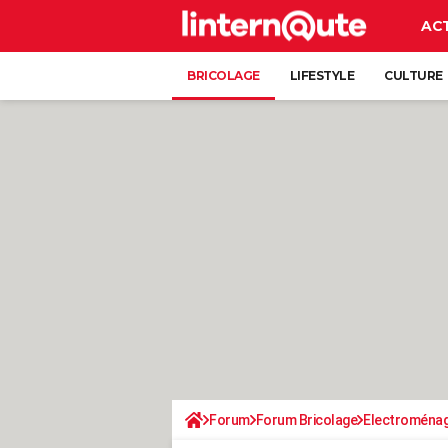
AC
BRICOLAGE
LIFESTYLE
CULTURE
Forum
Forum Bricolage
Electroména