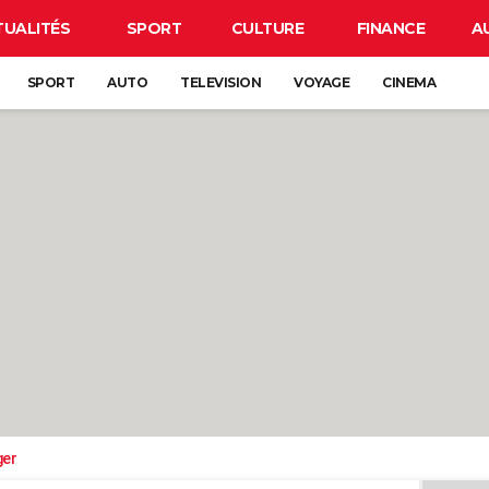
TUALITÉS
SPORT
CULTURE
FINANCE
A
SPORT
AUTO
TELEVISION
VOYAGE
CINEMA
ger