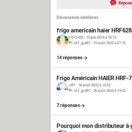
Répond
Discussions similaires
frigo americain haier HRF62
FISCHER
-
10 juin 2016 à 15:13
stf_jpd87
-
19 août 2022 à 07:15
14 réponses
Frigo Américain HAIER HRF-72
JIPI
-
18 août 2022 à 15:52
stf_jpd87
-
26 août 2022 à 19:32
7 réponses
Pourquoi mon distributeur à 