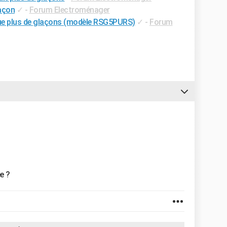
açon
✓
-
Forum Electroménager
ue plus de glaçons (modèle RSG5PURS)
✓
-
Forum
ée ?