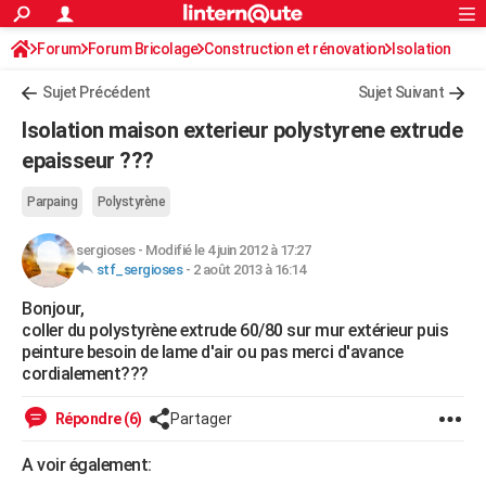
ACTUALITÉS
Forum
Forum Bricolage
Connexion
Construction et rénovation
S'inscrire
Isolation
Rechercher
Société
Education
Villes
Politique
Faits Divers
Monde
+
SPORT
Sujet Précédent
Sujet Suivant
Football
Cyclisme
Forum
Coupe du monde 2026
Tennis
Rugby
CULTURE
Isolation maison exterieur polystyrene extrude
TNT
Cinéma
Musique
Programme TV
Streaming
Sorties cinéma
+
epaisseur ???
FINANCE
Impôts
Immobilier
Banque
Crédit
Retraite
Epargne
Risques naturels par ville
Assurance
AUTO
Parpaing
Polystyrène
Réserver un essai
Berlines
Forum auto
Essais
Citadines
SUV
+
HIGH-TECH
sergioses
-
Modifié le 4 juin 2012 à 17:27
stf_sergioses
-
2 août 2013 à 16:14
Meilleur smartphone
Ordinateurs
Guide high-tech
Mobiles
Internet
Jeux vidéo
+
BRICOLAGE
Bonjour,
coller du polystyrène extrude 60/80 sur mur extérieur puis
Aménagement intérieur
Cuisine
Jardinage
+
Forum
Extérieur
Salle de bains
Rangement
WEEK-END
peinture besoin de lame d'air ou pas merci d'avance
cordialement???
Escapades
Expositions
Week-end nature
Guides de France
Patrimoine
Musées
+
LIFESTYLE
Bien-être
Mode
+
Art de vivre
Loisirs
Modes de vie
Répondre (6)
Partager
SANTE
Guide de la santé
Médicaments
+
Alimentation
Maladies
Sommeil
A voir également:
VOYAGE