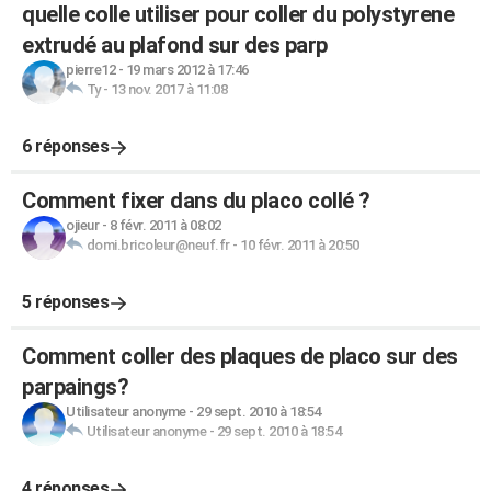
quelle colle utiliser pour coller du polystyrene
extrudé au plafond sur des parp
pierre12
-
19 mars 2012 à 17:46
Ty
-
13 nov. 2017 à 11:08
6 réponses
Comment fixer dans du placo collé ?
ojieur
-
8 févr. 2011 à 08:02
domi.bricoleur@neuf.fr
-
10 févr. 2011 à 20:50
5 réponses
Comment coller des plaques de placo sur des
parpaings?
Utilisateur anonyme
-
29 sept. 2010 à 18:54
Utilisateur anonyme
-
29 sept. 2010 à 18:54
4 réponses