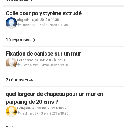
Colle pour polystyrène extrudé
abgech
-
6 juil. 2018 à 11:38
lucienpel
-
7 déc. 2020 à 11:45
16 réponses
Fixation de canisse sur un mur
Letchis92
-
26 avr. 2012 à 12:10
Letchis92
-
6 mai 2012 à 19:08
2 réponses
quel largeur de chapeau pour un mur en
parpaing de 20 cms ?
Lougana57
-
20 avr. 2012 à 19:39
stf_jpd87
-
3 avr. 2021 à 18:26