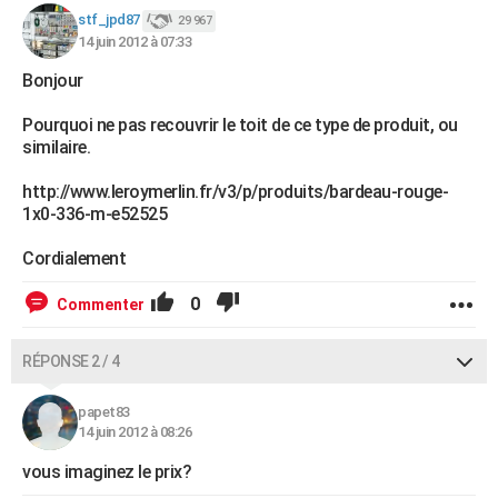
stf_jpd87
29 967
14 juin 2012 à 07:33
Bonjour
Pourquoi ne pas recouvrir le toit de ce type de produit, ou
similaire.
http://www.leroymerlin.fr/v3/p/produits/bardeau-rouge-
1x0-336-m-e52525
Cordialement
0
Commenter
RÉPONSE 2 / 4
papet83
14 juin 2012 à 08:26
vous imaginez le prix?