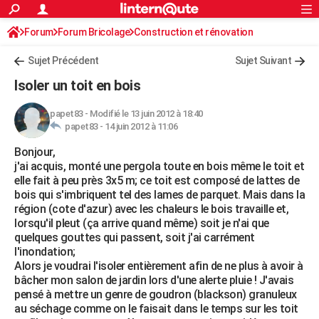
ACTUALITÉS
Forum
Forum Bricolage
Connexion
Construction et rénovation
S'inscrire
Rechercher
Société
Education
Villes
Politique
Faits Divers
Monde
+
SPORT
Charpente, toiture, combles
Sujet Précédent
Sujet Suivant
Football
Cyclisme
Forum
Coupe du monde 2026
Tennis
Rugby
CULTURE
Isoler un toit en bois
TNT
Cinéma
Musique
Programme TV
Streaming
Sorties cinéma
+
FINANCE
papet83
-
Modifié le 13 juin 2012 à 18:40
papet83 -
14 juin 2012 à 11:06
Impôts
Immobilier
Banque
Crédit
Retraite
Epargne
Risques naturels par ville
Assurance
AUTO
Bonjour,
Réserver un essai
Berlines
Forum auto
Essais
Citadines
SUV
+
HIGH-TECH
j'ai acquis, monté une pergola toute en bois même le toit et
elle fait à peu près 3x5 m; ce toit est composé de lattes de
Meilleur smartphone
Ordinateurs
Guide high-tech
Mobiles
Internet
Jeux vidéo
+
BRICOLAGE
bois qui s'imbriquent tel des lames de parquet. Mais dans la
région (cote d'azur) avec les chaleurs le bois travaille et,
Aménagement intérieur
Cuisine
Jardinage
+
Forum
Extérieur
Salle de bains
Rangement
WEEK-END
lorsqu'il pleut (ça arrive quand même) soit je n'ai que
quelques gouttes qui passent, soit j'ai carrément
Escapades
Expositions
Week-end nature
Guides de France
Patrimoine
Musées
+
LIFESTYLE
l'inondation;
Alors je voudrai l'isoler entièrement afin de ne plus à avoir à
Bien-être
Mode
+
Art de vivre
Loisirs
Modes de vie
SANTE
bâcher mon salon de jardin lors d'une alerte pluie ! J'avais
pensé à mettre un genre de goudron (blackson) granuleux
Guide de la santé
Médicaments
+
Alimentation
Maladies
Sommeil
VOYAGE
au séchage comme on le faisait dans le temps sur les toit