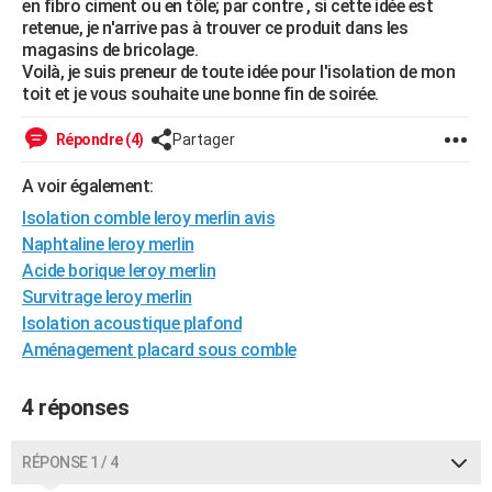
en fibro ciment ou en tôle; par contre , si cette idée est
City break
Voyage de noces
Climat
Destinations
Voyage nature
Forum
+
retenue, je n'arrive pas à trouver ce produit dans les
PHOTO
magasins de bricolage.
Voilà, je suis preneur de toute idée pour l'isolation de mon
GUIDES D'ACHAT
toit et je vous souhaite une bonne fin de soirée.
BONS PLANS
Répondre (4)
Partager
CARTE DE VOEUX
A voir également:
Carte Bonne année
Carte Pâques
Carte de Noël
Carte Saint-Valentin
Carte d'anniversaire
DICTIONNAIRE
Isolation comble leroy merlin avis
Naphtaline leroy merlin
Biographies
Expressions
Dictionnaire
Citations
Proverbes
PROGRAMME TV
Acide borique leroy merlin
COPAINS D'AVANT
Survitrage leroy merlin
Isolation acoustique plafond
Se connecter
Collèges
Universités
Service militaire
S'inscrire
Lycées
Primaires
Entreprises
Avis de recherche
AVIS DE DÉCÈS
Aménagement placard sous comble
FORUM
4 réponses
Lifestyle
Sport
Television
Cinema
Bricolage
Culture
Auto
Voyage
RÉPONSE 1 / 4