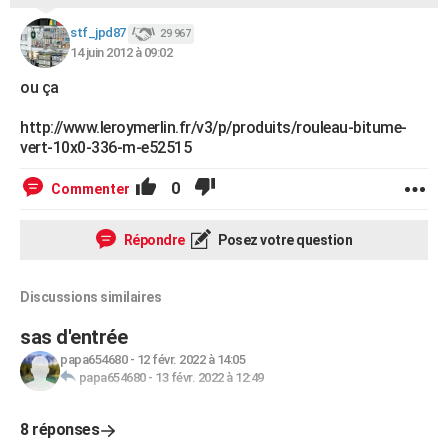
stf_jpd87
29 967
14 juin 2012 à 09:02
ou ça
http://www.leroymerlin.fr/v3/p/produits/rouleau-bitume-
vert-10x0-336-m-e52515
0
Commenter
Répondre
Posez votre question
Discussions similaires
sas d'entrée
papa654680
-
12 févr. 2022 à 14:05
papa654680
-
13 févr. 2022 à 12:49
8 réponses