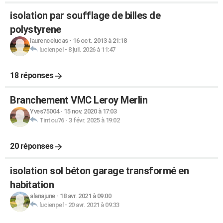
isolation par soufflage de billes de
polystyrene
laurencelucas
-
16 oct. 2013 à 21:18
lucienpel
-
8 juil. 2026 à 11:47
18 réponses
Branchement VMC Leroy Merlin
Yves75004
-
15 nov. 2020 à 17:03
Tintou76
-
3 févr. 2025 à 19:02
20 réponses
isolation sol béton garage transformé en
habitation
alanajune
-
18 avr. 2021 à 09:00
lucienpel
-
20 avr. 2021 à 09:33