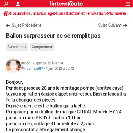
ACTUALITÉS
Forum
Forum Bricolage
Connexion
Construction et rénovation
S'inscrire
Plomberie
Rechercher
Société
Education
Villes
Politique
Faits Divers
Monde
+
SPORT
Sujet Précédent
Sujet Suivant
Football
Cyclisme
Forum
Coupe du monde 2026
Tennis
Rugby
CULTURE
Ballon surpresseur ne se remplit pas
TNT
Cinéma
Musique
Programme TV
Streaming
Sorties cinéma
+
FINANCE
Surpresseur
Compresseur
Impôts
Immobilier
Banque
Crédit
Retraite
Epargne
Risques naturels par ville
Assurance
AUTO
Incor
-
28 juin 2012 à 18:14
Réserver un essai
Berlines
Forum auto
Essais
Citadines
SUV
+
HIGH-TECH
stf_jpd87
-
1 juil. 2012 à 07:42
Meilleur smartphone
Ordinateurs
Guide high-tech
Mobiles
Internet
Jeux vidéo
+
BRICOLAGE
Bonjour,
Pendant presque 20 ans le montage pompe (abritée cave)
Aménagement intérieur
Cuisine
Jardinage
+
Forum
Extérieur
Salle de bains
Rangement
WEEK-END
tuyau aspiration équipé clapet anti-retour. Bien entendu il a
fallu changer des pièces.
Escapades
Expositions
Week-end nature
Guides de France
Patrimoine
Musées
+
LIFESTYLE
Dernièrement c'est le ballon qui a laché;
Remplacé par un ballon de marque GITRAL Modèle HY 24 -
Bien-être
Mode
+
Art de vivre
Loisirs
Modes de vie
SANTE
pression maxi PS d'utilisation 10 bar -
pression de gonflage 3 bar réduite à 2,5 bar.
Guide de la santé
Médicaments
+
Alimentation
Maladies
Sommeil
VOYAGE
Le pressostat a été également changé.