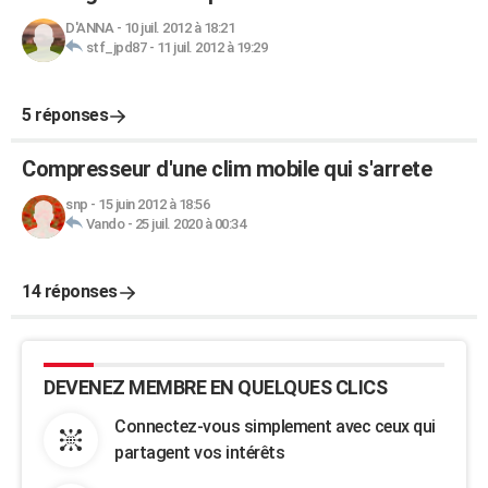
D'ANNA
-
10 juil. 2012 à 18:21
stf_jpd87
-
11 juil. 2012 à 19:29
5 réponses
Compresseur d'une clim mobile qui s'arrete
snp
-
15 juin 2012 à 18:56
Vando
-
25 juil. 2020 à 00:34
14 réponses
DEVENEZ MEMBRE EN QUELQUES CLICS
Connectez-vous simplement avec ceux qui
partagent vos intérêts