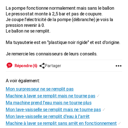
City break
Voyage de noces
Climat
Destinations
Voyage nature
Forum
+
PHOTO
La pompe fonctionne normalement mais sans le ballon
Le pressostat monte à 2,5 bar et pas de coupure.
GUIDES D'ACHAT
Je coupe l'electricité de la pompe (débranche) je vois la
pression revenir à 0.
BONS PLANS
Le ballon ne se remplit.
CARTE DE VOEUX
Ma tuyauterie est en "plastique noir rigide" et est d'origine.
Carte Bonne année
Carte Pâques
Carte de Noël
Carte Saint-Valentin
Carte d'anniversaire
DICTIONNAIRE
Je remercie les connaisseurs de leurs conseils.
Biographies
Expressions
Dictionnaire
Citations
Proverbes
PROGRAMME TV
Répondre (6)
Partager
COPAINS D'AVANT
A voir également:
Se connecter
Collèges
Universités
Service militaire
S'inscrire
Lycées
Primaires
Entreprises
Avis de recherche
AVIS DE DÉCÈS
Mon surpresseur ne se remplit pas
Machine à laver se remplit mais ne tourne pas
✓
FORUM
Ma machine prend l'eau mais ne tourne plus
Mon lave-vaisselle se remplit mais ne tourne pas
✓
Lifestyle
Sport
Television
Cinema
Bricolage
Culture
Auto
Voyage
Mon lave-vaisselle se remplit d'eau à l'arrêt
Machine à laver se remplit sans arrêt en fonctionnement
✓