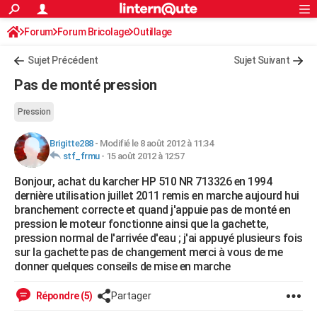
ACTUALITÉS
Forum
Forum Bricolage
Connexion
Outillage
S'inscrire
Rechercher
Société
Education
Villes
Politique
Faits Divers
Monde
+
SPORT
Sujet Précédent
Sujet Suivant
Football
Cyclisme
Forum
Coupe du monde 2026
Tennis
Rugby
CULTURE
Pas de monté pression
TNT
Cinéma
Musique
Programme TV
Streaming
Sorties cinéma
+
FINANCE
Pression
Impôts
Immobilier
Banque
Crédit
Retraite
Epargne
Risques naturels par ville
Assurance
AUTO
Brigitte288
-
Modifié le 8 août 2012 à 11:34
stf_frmu
-
15 août 2012 à 12:57
Réserver un essai
Berlines
Forum auto
Essais
Citadines
SUV
+
HIGH-TECH
Bonjour, achat du karcher HP 510 NR 713326 en 1994
Meilleur smartphone
Ordinateurs
Guide high-tech
Mobiles
Internet
Jeux vidéo
+
BRICOLAGE
dernière utilisation juillet 2011 remis en marche aujourd hui
branchement correcte et quand j'appuie pas de monté en
Aménagement intérieur
Cuisine
Jardinage
+
Forum
Extérieur
Salle de bains
Rangement
WEEK-END
pression le moteur fonctionne ainsi que la gachette,
pression normal de l'arrivée d'eau ; j'ai appuyé plusieurs fois
Escapades
Expositions
Week-end nature
Guides de France
Patrimoine
Musées
+
LIFESTYLE
sur la gachette pas de changement merci à vous de me
donner quelques conseils de mise en marche
Bien-être
Mode
+
Art de vivre
Loisirs
Modes de vie
SANTE
Répondre (5)
Partager
Guide de la santé
Médicaments
+
Alimentation
Maladies
Sommeil
VOYAGE