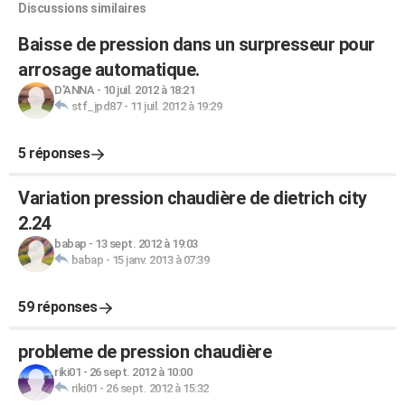
Discussions similaires
Baisse de pression dans un surpresseur pour
arrosage automatique.
D'ANNA
-
10 juil. 2012 à 18:21
stf_jpd87
-
11 juil. 2012 à 19:29
5 réponses
Variation pression chaudière de dietrich city
2.24
babap
-
13 sept. 2012 à 19:03
babap
-
15 janv. 2013 à 07:39
59 réponses
probleme de pression chaudière
riki01
-
26 sept. 2012 à 10:00
riki01
-
26 sept. 2012 à 15:32