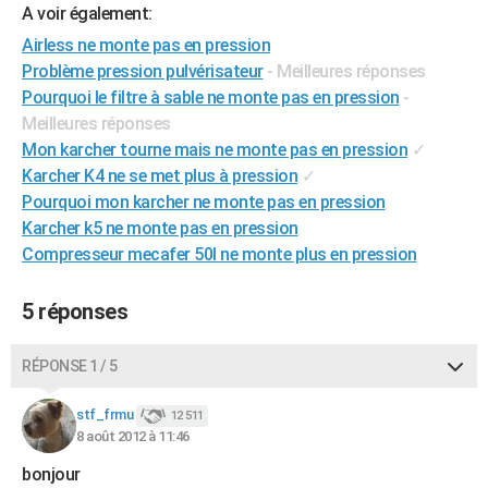
A voir également:
City break
Voyage de noces
Climat
Destinations
Voyage nature
Forum
+
PHOTO
Airless ne monte pas en pression
Problème pression pulvérisateur
- Meilleures réponses
GUIDES D'ACHAT
Pourquoi le filtre à sable ne monte pas en pression
-
BONS PLANS
Meilleures réponses
Mon karcher tourne mais ne monte pas en pression
✓
CARTE DE VOEUX
Karcher K4 ne se met plus à pression
✓
Carte Bonne année
Carte Pâques
Carte de Noël
Carte Saint-Valentin
Carte d'anniversaire
Pourquoi mon karcher ne monte pas en pression
DICTIONNAIRE
Karcher k5 ne monte pas en pression
Biographies
Expressions
Dictionnaire
Citations
Proverbes
PROGRAMME TV
Compresseur mecafer 50l ne monte plus en pression
COPAINS D'AVANT
5 réponses
Se connecter
Collèges
Universités
Service militaire
S'inscrire
Lycées
Primaires
Entreprises
Avis de recherche
AVIS DE DÉCÈS
RÉPONSE 1 / 5
FORUM
stf_frmu
12 511
Lifestyle
Sport
Television
Cinema
Bricolage
Culture
Auto
Voyage
8 août 2012 à 11:46
bonjour