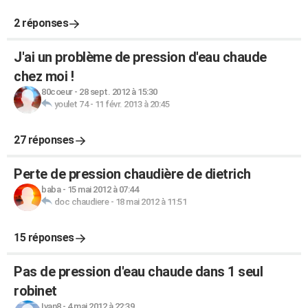
2 réponses
J'ai un problème de pression d'eau chaude
chez moi !
80coeur
-
28 sept. 2012 à 15:30
youlet 74
-
11 févr. 2013 à 20:45
27 réponses
Perte de pression chaudière de dietrich
baba
-
15 mai 2012 à 07:44
doc chaudiere
-
18 mai 2012 à 11:51
15 réponses
Pas de pression d'eau chaude dans 1 seul
robinet
Ivan8
-
4 mai 2012 à 22:39